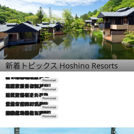
新着トピックス Hoshino Resorts
【トンボの足水浴】ヒノキの香りに包まれて涼感マックス！約13℃の湧水かけ流しを避暑地「星野温泉 トンボの湯」で体験
2026.8.7
2026.7.31
【ホテル帰省】という選択肢をOMOが提案。家族とほどよい距離を保つには「昼は実家、夜は気兼ねなくホテルで！」
2026.7.24
【夏限定ディナーコース】旬を迎える稚鮎や花ズッキーニなどをイタリア・トスカーナの郷土料理の手法で満喫！
2026.7.17
「土佐和ハーブかき氷」がOMO7高知に登場！生姜、山椒、大葉など目にも舌にも涼を呼ぶ郷土の味
2026.7.10
NEW OPEN！【界 草津】名湯の地に誕生。趣の異なる2種の温泉と上州ならではの会席・蕎麦割烹など美食を味わう究極の癒やし旅