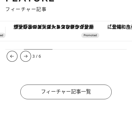
フィーチャー記事
「土佐和ハーブかき氷」がOMO7高知に登場！生姜、山椒、大葉など目にも舌にも涼を呼ぶ郷土の味
【銀座で出合う最旬美容】美髪ケアや上質な眠
3
/
6
フィーチャー記事一覧