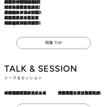
2026.8.6
「荷物が増えるほど旅ストレスは増す」美容ジャーナリストがたどり着いた最終結論。“化粧品を劇的に減らす”感動の凝縮美容とは
2026.8.6
「旅先には金髪ウィッグを持参」日本と同じメイクでは損してる!? 美容ジャーナリストが提案する“掟破りの旅美容”とは
2026.8.6
【厳選旅コスメ】「身軽さ＆UV対策重視！」ヘアアーティストshucoが選んだ夏旅ベストコスメを発表【Mサイズジップ】
2026.8.5
【厳選旅コスメ】国内をあちこち移動する河井菜摘が選んだ夏旅ベストコスメ発表！「リラックスアイテムはマスト」【Mサイズジップ】
2026.8.4
【厳選旅コスメ】「紫外線＆乾燥対策しながらメイク感も！」ヘア＆メイクGeorgeが選んだ夏旅ベストコスメを発表！【Mサイズジップ】
特集 TOP
TALK & SESSION
トーク＆セッション
2026.8.3
「今後値上げがあるとすれば…」「リスクがあるのは今年の冬」エネルギー専門家が語る、ホルムズ海峡封鎖が家庭にもたらす“ある心配”
2026.8.3
「住宅建てられない…」「サーチャージ料の高値が続いている」ホルムズ海峡封鎖による影響はいつまで続く？《エネルギー専門家に聞く“どうなる日本の暮らし”》