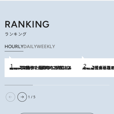
RANKING
ランキング
HOURLY
DAILY
WEEKLY
2026.8.5
【阿川佐和子さんの年とる力】なぜ70代で始めた趣味は“こんなに楽しい”のか？ ピアノ、俳句…スランプに陥っても続けられる“ある秘訣”とは
2026.8.5
下町風情あふれる台北屈指の人気エリア・大稲埕でセンスのいい台湾土産《ヴィン
1 / 5