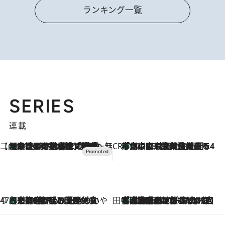
ランキング一覧
SERIES
連載
【CREA×星野リゾート】唯一無二。癒しと発見が待つ場所へ
【トンボの足水浴】ヒノキの香りに包まれて涼感マックス！約13℃の湧水かけ流しを避暑地「星野温泉 トンボの湯」で体験
2026.8.7
CREA'S CHOICE
「立川にも歌舞伎があるんだよ」 片岡仁左衛門・市川中車ら豪華座組みで4年目の立川立飛歌舞伎へ
2026.8.7
47都道府県の手みやげ ひんやりスイーツで夏を満喫
【京都府】この夏絶対食べたい 冷やしておいしいおやつ3選 ひと口目から心を掴む新緑のテリーヌ
2026.8.7
田中稲の勝手に再ブーム
「湘南乃風に憧れて」観客大盛上がりの“タオル回し”に、ラッパー顔負けの高速歌唱まで…さだまさし（74）のアグレッシブすぎる現在地
2026.8.7