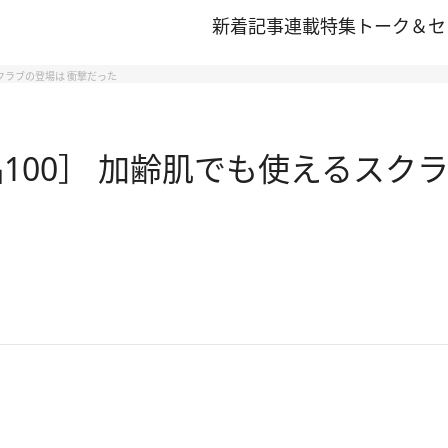
新着記事
連載
特集
トーク＆セ
クラブの登場は 衝撃だった
100］ 加齢肌でも使えるスク