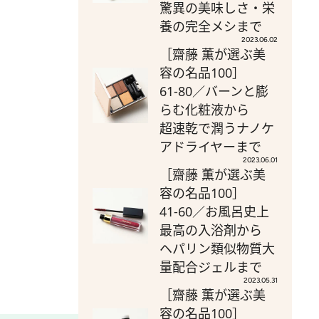
驚異の美味しさ・栄
養の完全メシまで
2023.06.02
［齋藤 薫が選ぶ美
容の名品100］
61-80／バーンと膨
らむ化粧液から
超速乾で潤うナノケ
アドライヤーまで
2023.06.01
［齋藤 薫が選ぶ美
容の名品100］
41-60／お風呂史上
最高の入浴剤から
ヘパリン類似物質大
量配合ジェルまで
2023.05.31
［齋藤 薫が選ぶ美
容の名品100］