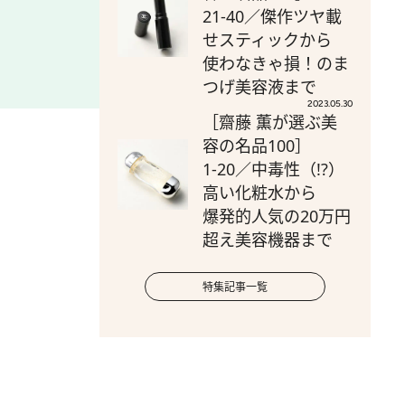
21-40／傑作ツヤ載
せスティックから
使わなきゃ損！のま
つげ美容液まで
2023.05.30
［齋藤 薫が選ぶ美
容の名品100］
1-20／中毒性（!?）
高い化粧水から
爆発的人気の20万円
超え美容機器まで
特集記事一覧