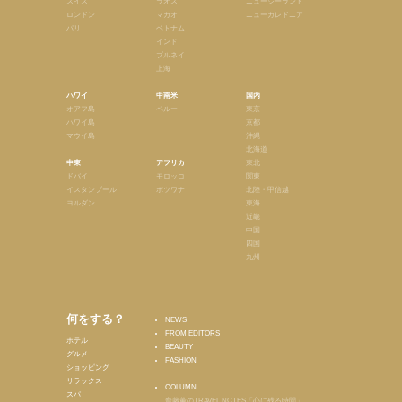
スイス
ラオス
ニュージーランド
ロンドン
マカオ
ニューカレドニア
パリ
ベトナム
インド
ブルネイ
上海
ハワイ
中南米
国内
オアフ島
ペルー
東京
ハワイ島
京都
マウイ島
沖縄
北海道
中東
アフリカ
東北
ドバイ
モロッコ
関東
イスタンブール
ボツワナ
北陸・甲信越
ヨルダン
東海
近畿
中国
四国
九州
何をする？
NEWS
FROM EDITORS
ホテル
BEAUTY
グルメ
FASHION
ショッピング
リラックス
COLUMN
スパ
齋藤薫のTRAVEL NOTES「心に残る時間」