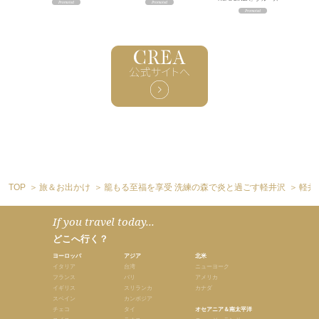
TOP
旅＆お出かけ
籠もる至福を享受 洗練の森で炎と過ごす軽井沢
軽井
If you travel today...
どこへ行く？
ヨーロッパ
アジア
北米
イタリア
台湾
ニューヨーク
フランス
バリ
アメリカ
イギリス
スリランカ
カナダ
スペイン
カンボジア
チェコ
タイ
オセアニア＆南太平洋