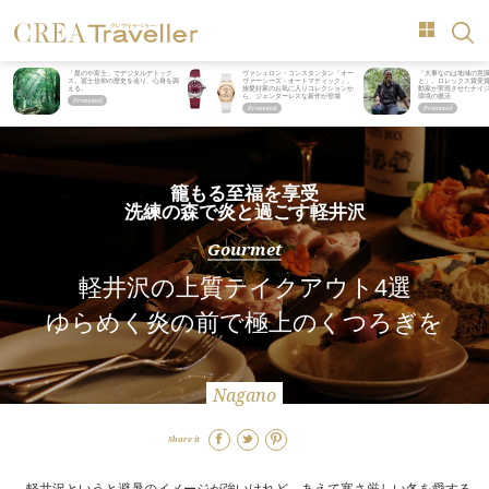
「星のや富士」でデジタルデトック
ヴァシュロン・コンスタンタン「オー
「大事なのは地域の意
ス。冨士信仰の歴史を辿り、心身を調
ヴァーシーズ・オートマティック」。
と」。ロレックス賞受
える。
旅愛好家のお気に入りコレクションか
動家が実現させたナイ
ら、ジェンダーレスな新作が登場
環境の復活
籠もる至福を享受
洗練の森で炎と過ごす軽井沢
Gourmet
軽井沢の上質テイクアウト4選
ゆらめく炎の前で極上のくつろぎを
Nagano
Share it
軽井沢というと避暑のイメージが強いけれど、あえて寒さ厳しい冬を愛する