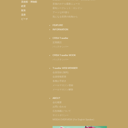
美術館・博物館
至福のホテル最新ニュース
絶景
最旬シークレット・ロンドン
散策
アートなNY便り
温泉
気になる世界の街角から
ビーチ
FEATURE
INFORMATION
CREA Traveller
定期購読
バックナンバー
CREA Traveller MOOK
バックナンバー
Traveller WEB MEMBER
会員登録 (無料)
会員情報変更
各種お手続き
メールマガジン登録
メールマガジン解除
ABOUT
会社概要
お問い合わせ
広告掲載について
サイトポリシー
MEIDA OVERVIEW (For English Speaker)