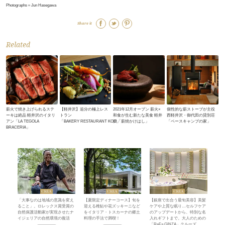
Photographs＝Jun Hasegawa
Share it
Related
薪火で焼き上げられるステ
【軽井沢】追分の極上レス
2021年12月オープン 薪火×
個性的な薪ストーブが主役
ーキは絶品 軽井沢のイタリ
トラン
和食が生む新たな美食 軽井
西軽井沢・御代田の貸別荘
アン「LA TEGOLA
「BAKERY RESTAURANT KOO」
沢「薪焼かけはし」
「ベースキャンプの家」
BRACERIA」
「大事なのは地域の意識を変え
【夏限定ディナーコース】旬を
【銀座で出合う最旬美容】美髪
ること」。ロレックス賞受賞の
迎える稚鮎や花ズッキーニなど
ケアや上質な眠り…セルフケア
自然保護活動家が実現させたナ
をイタリア・トスカーナの郷土
のアップデートから、特別な名
イジェリアの自然環境の復活
料理の手法で満喫！
入れギフトまで。大人のための
「ReFa GINZA」クルーズ