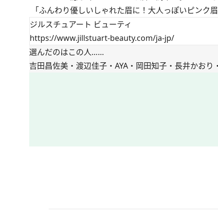
「ふんわり優しいしゃれた眉に！大人っぽいピンク眉
ジルスチュアート ビューティ
https://www.jillstuart-beauty.com/ja-jp/
選んだのはこの人……
吉田昌佐美・渡辺佳子・AYA・岡田知子・長井かお