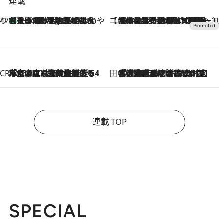
連載
47都道府県の手みやげ ひんやりスイーツで夏を満喫
【兵庫県】この夏絶対食べたい 冷やしておいしいおやつ3選 淡路島の恵みをジェラートに集約
5 Hours Ago
【CREA×星野リゾート】唯一無二。癒しと発見が待つ場所へ
2026.8.7
【トンボの足水浴】ヒノキの香りに包まれて涼感マックス！約13℃の湧水かけ流しを避暑地「星野温泉 トンボの湯」で体験
CREA'S CHOICE
2026.8.7
「立川にも歌舞伎があるんだよ」 片岡仁左衛門・市川中車ら豪華座組みで4年目の立川立飛歌舞伎へ
田中稲の勝手に再ブーム
2026.8.7
「湘南乃風に憧れて」観客大盛上がりの“タオル回し”に、ラッパー顔負けの高速歌唱まで…さだまさし（74）のアグレッシブすぎる現在地
連載 TOP
SPECIAL