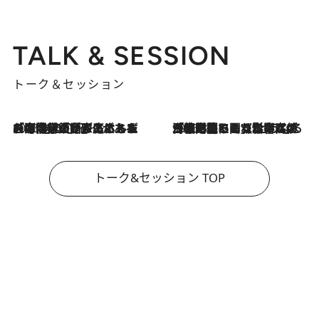
TALK & SESSION
トーク＆セッション
2026.8.3
「今後値上げがあるとすれば…」「リスクがあるのは今年の冬」エネルギー専門家が語る、ホルムズ海峡封鎖が家庭にもたらす“ある心配”
2026.8.3
「住宅建てられない…」「サーチャージ料の高値が続いている」ホルムズ海峡封鎖による影響はいつまで続く？《エネルギー専門家に聞く“どうなる日本の暮らし”》
トーク&セッション TOP