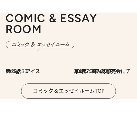
COMIC & ESSAY
ROOM
2026.7.30
第15話 アイス
2026.7.30
第8回「同人誌即売会にチャレンジ その2」
コミック＆エッセイルームTOP