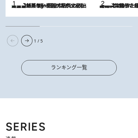
【間違いのない王道・東京土産】資生堂パーラー 銀座本店でのみ出会える銘菓5選《極上プディング・濃厚チーズケーキ・ボンボンショコラほか》
6 Hours Ago
2026.8.5
【阿川佐和子さんの年とる力】なぜ70代で始めた趣味は“こんなに楽しい”のか？ ピアノ、俳句…スランプに陥っても続けられる“ある秘訣”とは
1 / 5
ランキング一覧
SERIES