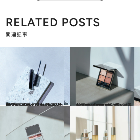
RELATED POSTS
関連記事
2021.12.11
美容のプロ17人が徹底選考！ CREAベストコスメ 2021ランキング 「マスカラ」BEST5
ビューティ＆ヘルス
2021.12.11
美容のプロ17人が徹底選考！CREAベストコスメ 2021ランキング 「アイシャドウ」BEST5
ビューティ＆ヘルス