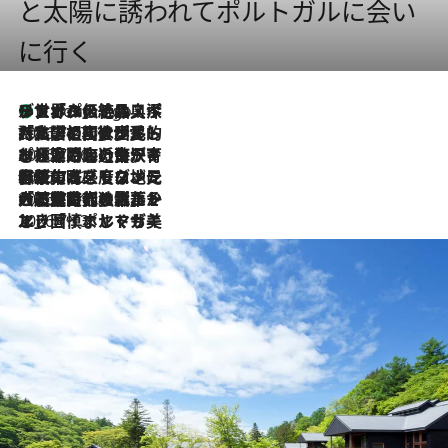
と太陽に誘われてポルトガルに会い
に行く
リスボンの絶品スイーツ「パステル・デ・ナタ」とは？ポルトガル伝統の奥深い世界へ
5 Hours Ago
2026.7.27
「私の祖国はポルトガル語です」国民的詩人フェルナンド・ペソアと、彼が愛した文学の街を歩く
2026.7.26
ポルトガル近海が育む極上の海の幸。キリリと冷えた白ワインと愉しむ、シーフード専門店の贅沢
2026.7.22
伝統の味をモダンに昇華。高感度な地元客が集う、リスボンの最旬ガストロノミー
2026.7.21
大航海時代の栄華から、震災、独裁、そして革命へ。ポルトガル・首都リスボンの石畳に刻まれた「歴史の光と影」
2026.7.13
エッセイ・ヤマザキマリ「慎ましくも美しき国 ポルトガル」