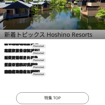
新着トピックス Hoshino Resorts
2026.8.7
【トンボの足水浴】ヒノキの香りに包まれて涼感マックス！約13℃の湧水かけ流しを避暑地「星野温泉 トンボの湯」で体験
2026.7.31
【ホテル帰省】という選択肢をOMOが提案。家族とほどよい距離を保つには「昼は実家、夜は気兼ねなくホテルで！」
2026.7.24
【夏限定ディナーコース】旬を迎える稚鮎や花ズッキーニなどをイタリア・トスカーナの郷土料理の手法で満喫！
2026.7.17
「土佐和ハーブかき氷」がOMO7高知に登場！生姜、山椒、大葉など目にも舌にも涼を呼ぶ郷土の味
2026.7.10
NEW OPEN！【界 草津】名湯の地に誕生。趣の異なる2種の温泉と上州ならではの会席・蕎麦割烹など美食を味わう究極の癒やし旅
特集 TOP