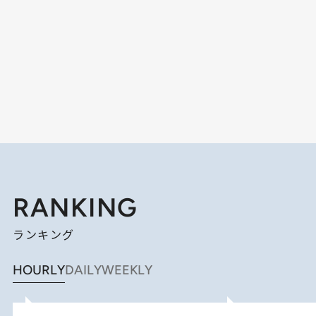
RANKING
ランキング
HOURLY
DAILY
WEEKLY