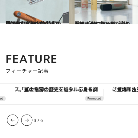
2021.12.11
CREAベストコスメ 2021ランキング マスク時代の眉はこれで決まり！「アイブロウ」BEST5
ビューティ＆ヘルス
2019.9.28
翌朝、 髪に触るのが楽しみに 「なりたい髪」別のヘアオイル
ビューティ＆ヘルス
FEATURE
フィーチャー記事
星のや富士」でデジタルデトックス。冨士信仰の歴史を辿り、心身を調える。
「土佐和ハーブかき氷」がOMO7高知に登場！生姜、山椒、大葉など目にも舌にも涼を呼ぶ郷土の味
4
/
6