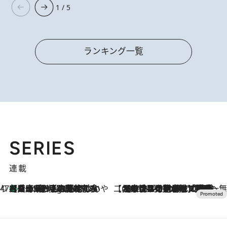
1 / 5
ランキング一覧
SERIES
連載
47都道府県の手みやげ ひんやりスイーツで夏を満喫
【兵庫県】この夏絶対食べたい 冷やしておいしいおやつ3選 淡路島の恵みをジェラートに集約
9 Hours Ago
【CREA×星野リゾート】唯一無二。癒しと発見が待つ場所へ
2026.8.7
【トンボの足水浴】ヒノキの香りに包まれて涼感マックス！約13℃の湧水かけ流しを避暑地「星野温泉 トンボの湯」で体験