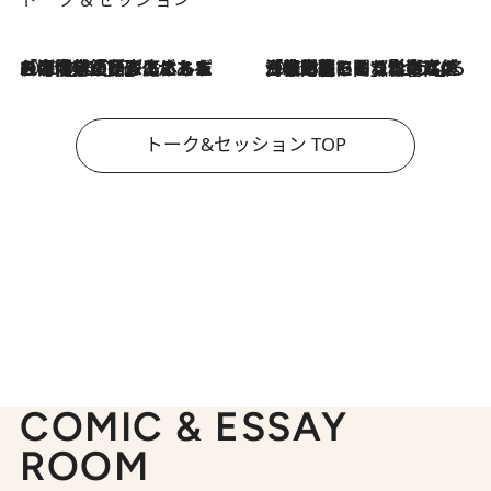
2026.8.3
「今後値上げがあるとすれば…」「リスクがあるのは今年の冬」エネルギー専門家が語る、ホルムズ海峡封鎖が家庭にもたらす“ある心配”
2026.8.3
「住宅建てられない…」「サーチャージ料の高値が続いている」ホルムズ海峡封鎖による影響はいつまで続く？《エネルギー専門家に聞く“どうなる日本の暮らし”》
トーク&セッション TOP
COMIC & ESSAY
ROOM