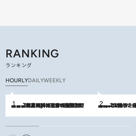
RANKING
ランキング
HOURLY
DAILY
WEEKLY
「最後に見られてよかった」上野動物園の東園パンダ舎が解体前に特別公開。8月16日まで延長されたパネル展と共に辿る“半世紀”のパンダ飼育《解体工事の図面あり》
9 Hours Ago
2026.8.5
【阿川佐和子さんの年とる力】なぜ70代で始めた趣味は“こんなに楽しい”のか？ ピアノ、俳句…スランプに陥っても続けられる“ある秘訣”とは