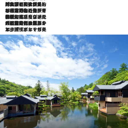
2026.7.27
「私の祖国はポルトガル語です」国民的詩人フェルナンド・ペソアと、彼が愛した文学の街を歩く
2026.7.26
ポルトガル近海が育む極上の海の幸。キリリと冷えた白ワインと愉しむ、シーフード専門店の贅沢
2026.7.22
伝統の味をモダンに昇華。高感度な地元客が集う、リスボンの最旬ガストロノミー
2026.7.21
大航海時代の栄華から、震災、独裁、そして革命へ。ポルトガル・首都リスボンの石畳に刻まれた「歴史の光と影」
2026.7.13
エッセイ・ヤマザキマリ「慎ましくも美しき国 ポルトガル」