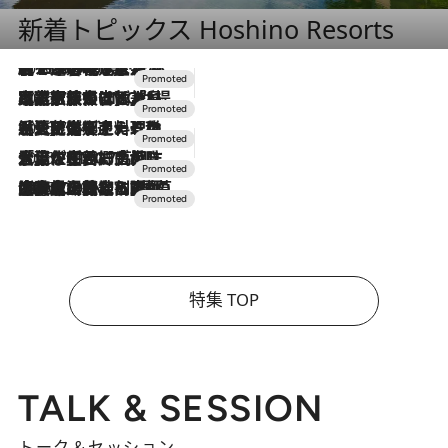
新着トピックス Hoshino Resorts
2026.8.7
【トンボの足水浴】ヒノキの香りに包まれて涼感マックス！約13℃の湧水かけ流しを避暑地「星野温泉 トンボの湯」で体験
2026.7.31
【ホテル帰省】という選択肢をOMOが提案。家族とほどよい距離を保つには「昼は実家、夜は気兼ねなくホテルで！」
2026.7.24
【夏限定ディナーコース】旬を迎える稚鮎や花ズッキーニなどをイタリア・トスカーナの郷土料理の手法で満喫！
2026.7.17
「土佐和ハーブかき氷」がOMO7高知に登場！生姜、山椒、大葉など目にも舌にも涼を呼ぶ郷土の味
2026.7.10
NEW OPEN！【界 草津】名湯の地に誕生。趣の異なる2種の温泉と上州ならではの会席・蕎麦割烹など美食を味わう究極の癒やし旅
特集 TOP
TALK & SESSION
トーク＆セッション