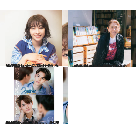
2021.4.7
「頑張りすぎることをやめました」 広瀬すず流“キレイの秘訣”とは？
カルチャー
2021.4.5
「人生の自動運転をやめられた」 “表現者”小泉今日子がいま、思うこと
カルチャー
2021.6.23
総視聴8億回超え ！タイ発のBL「2gether」が凄くいい
カルチャー