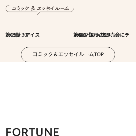
2026.7.30
第15話 アイス
2026.7.30
第8回「同人誌即売会にチャレンジ その2」
コミック＆エッセイルームTOP
FORTUNE