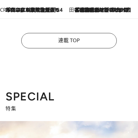
CREA'S CHOICE
2026.8.7
「立川にも歌舞伎があるんだよ」 片岡仁左衛門・市川中車ら豪華座組みで4年目の立川立飛歌舞伎へ
田中稲の勝手に再ブーム
2026.8.7
「湘南乃風に憧れて」観客大盛上がりの“タオル回し”に、ラッパー顔負けの高速歌唱まで…さだまさし（74）のアグレッシブすぎる現在地
連載 TOP
SPECIAL
特集