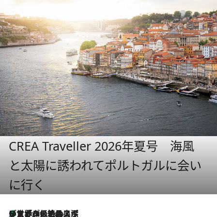
CREA Traveller 2026年夏号 海風
と太陽に誘われてポルトガルに会い
に行く
リスボンの絶品スイーツ「パステル・デ・ナタ」とは？ポルトガル伝統の奥深い世界へ
9 Hours Ago