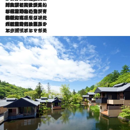
2026.7.27
「私の祖国はポルトガル語です」国民的詩人フェルナンド・ペソアと、彼が愛した文学の街を歩く
2026.7.26
ポルトガル近海が育む極上の海の幸。キリリと冷えた白ワインと愉しむ、シーフード専門店の贅沢
2026.7.22
伝統の味をモダンに昇華。高感度な地元客が集う、リスボンの最旬ガストロノミー
2026.7.21
大航海時代の栄華から、震災、独裁、そして革命へ。ポルトガル・首都リスボンの石畳に刻まれた「歴史の光と影」
2026.7.13
エッセイ・ヤマザキマリ「慎ましくも美しき国 ポルトガル」