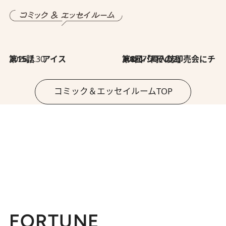
2026.7.30
第15話 アイス
2026.7.30
第8回「同人誌即売会にチャレンジ その2」
コミック＆エッセイルームTOP
FORTUNE