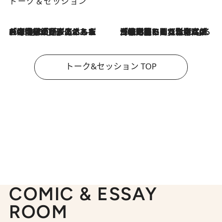
トーク＆セッション
2026.8.3
「今後値上げがあるとすれば…」「リスクがあるのは今年の冬」エネルギー専門家が語る、ホルムズ海峡封鎖が家庭にもたらす“ある心配”
2026.8.3
「住宅建てられない…」「サーチャージ料の高値が続いている」ホルムズ海峡封鎖による影響はいつまで続く？《エネルギー専門家に聞く“どうなる日本の暮らし”》
トーク&セッション TOP
COMIC & ESSAY
ROOM