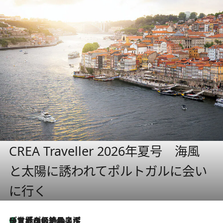
CREA Traveller 2026年夏号 海風
と太陽に誘われてポルトガルに会い
に行く
リスボンの絶品スイーツ「パステル・デ・ナタ」とは？ポルトガル伝統の奥深い世界へ
3 Hours Ago