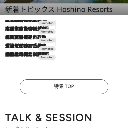
新着トピックス Hoshino Resorts
2026.8.7
【トンボの足水浴】ヒノキの香りに包まれて涼感マックス！約13℃の湧水かけ流しを避暑地「星野温泉 トンボの湯」で体験
2026.7.31
【ホテル帰省】という選択肢をOMOが提案。家族とほどよい距離を保つには「昼は実家、夜は気兼ねなくホテルで！」
2026.7.24
【夏限定ディナーコース】旬を迎える稚鮎や花ズッキーニなどをイタリア・トスカーナの郷土料理の手法で満喫！
2026.7.17
「土佐和ハーブかき氷」がOMO7高知に登場！生姜、山椒、大葉など目にも舌にも涼を呼ぶ郷土の味
2026.7.10
NEW OPEN！【界 草津】名湯の地に誕生。趣の異なる2種の温泉と上州ならではの会席・蕎麦割烹など美食を味わう究極の癒やし旅
特集 TOP
TALK & SESSION