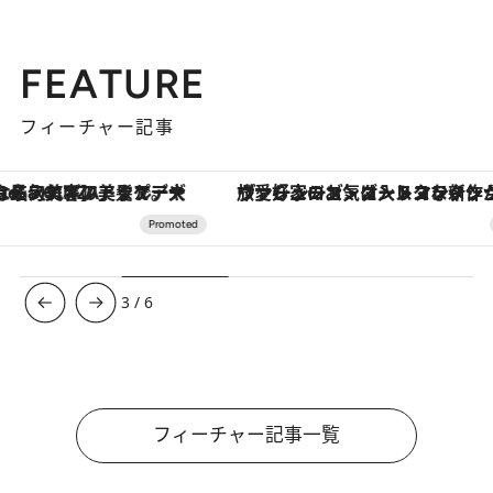
FEATURE
フィーチャー記事
ヴァシュロン・コンスタンタン「オーヴァーシーズ・オートマティック」。旅愛好家のお気に入りコレクションから、ジェンダーレスな新作が登場
【夏限定ディナーコース】旬を迎
3
/
6
フィーチャー記事一覧