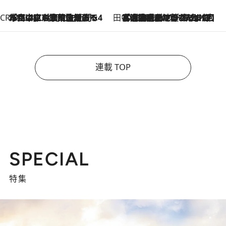
CREA'S CHOICE
2026.8.7
「立川にも歌舞伎があるんだよ」 片岡仁左衛門・市川中車ら豪華座組みで4年目の立川立飛歌舞伎へ
田中稲の勝手に再ブーム
2026.8.7
「湘南乃風に憧れて」観客大盛上がりの“タオル回し”に、ラッパー顔負けの高速歌唱まで…さだまさし（74）のアグレッシブすぎる現在地
連載 TOP
SPECIAL
特集