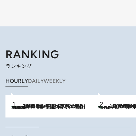
RANKING
ランキング
HOURLY
DAILY
WEEKLY
【間違いのない王道・東京土産】資生堂パーラー 銀座本店でのみ出会える銘菓5選《極上プディング・濃厚チーズケーキ・ボンボンショコラほか》
3 Hours Ago
《北欧の人々の幸福度が高いのは…》元デンマーク親善大使が出会った“心が満たされる暮らし”「いいかげんにヒュッゲしなさい！」
3 Hours Ago