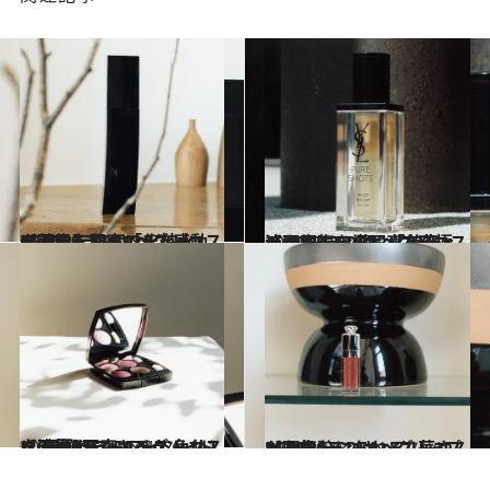
2020.12.12
【画像】CREAベストコスメ 2020ランキング 感動の美肌を作る「化粧水」BEST5を写真でチェック！
ビューティ＆ヘルス
2020.12.12
【画像】CREAベストコスメ 2020ランキング 究極の肌回復を導く「美容液」BEST5を写真でチェック！
ビューティ＆ヘルス
2020.12.8
【画像】CREAベストコスメ 2020ランキング 色めく濃厚カラー アイシャドウ5選を写真でチェック！
ビューティ＆ヘルス
2020.12.9
【画像】CREAベストコスメ 2020ランキング 華やかな気分になれる リップBEST5
ビューティ＆ヘルス