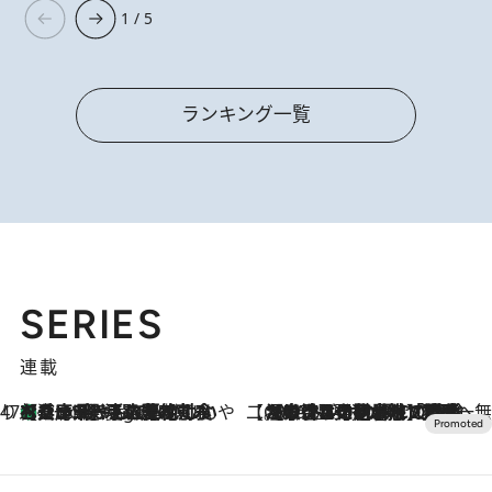
1 / 5
ランキング一覧
SERIES
連載
47都道府県の手みやげ ひんやりスイーツで夏を満喫
【兵庫県】この夏絶対食べたい 冷やしておいしいおやつ3選 淡路島の恵みをジェラートに集約
3 Hours Ago
【CREA×星野リゾート】唯一無二。癒しと発見が待つ場所へ
2026.8.7
【トンボの足水浴】ヒノキの香りに包まれて涼感マックス！約13℃の湧水かけ流しを避暑地「星野温泉 トンボの湯」で体験