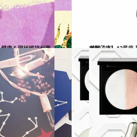
て吉。健康＆現状維持が要
2020.3.11
【獅子座】12星座占い 3月後半運勢 ハートに火がつく出来事が起こるかも
占い