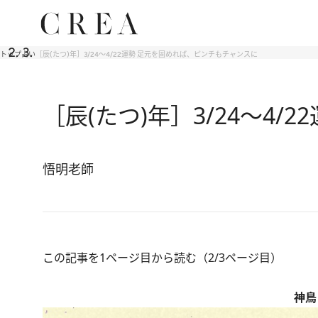
トップ
占い
［辰(たつ)年］3/24～4/22運勢 足元を固めれば、ピンチもチャンスに
［辰(たつ)年］3/24～4
悟明老師
この記事を1ページ目から読む（2/3ページ目）
神鳥