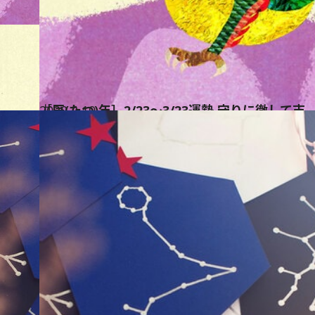
2020.2.19
［辰(たつ)年］2/23～3/23運勢 守りに徹し
占い