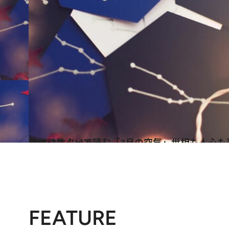
2020.3.1
紫微斗数占いで読む「3月の空気」世相も人心も落ち着きのないひと月に
ライフスタイル
FEATURE