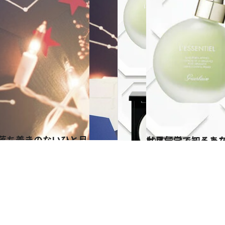
2020.3.7
九星気学で知るあなたの開運美容 2020年にやるべき自分磨きのコツは？
ビューティ＆ヘル