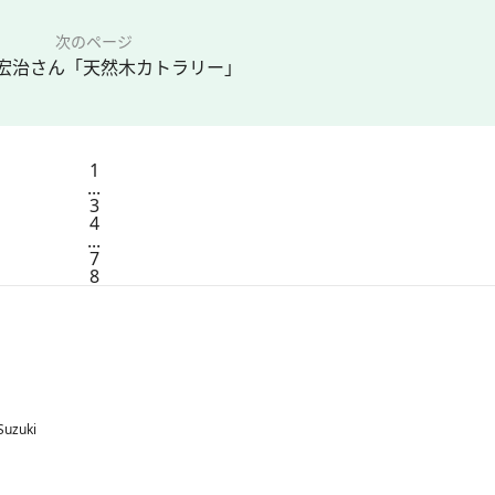
次のページ
堀 宏治さん「天然木カトラリー」
1
...
3
4
...
7
8
Suzuki