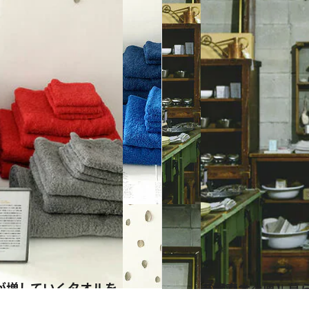
2020.1.4
【代々木上原】暮らしを変える日用品 話題のライフスタイルショップを探索
ライフスタイル