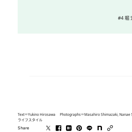
#4 
Text＝Yukino Hirosawa Photographs＝Masahiro Shimazaki, Nanae 
ライフスタイル
Share