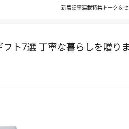
新着記事
連載
特集
トーク＆セ
のギフト7選 丁寧な暮らしを贈り