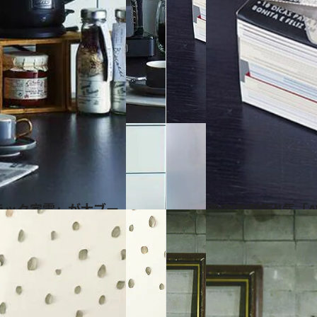
2020.1.11
プチプラで人気「AWESOME STORE」 店長が溺愛するアイテムBest10発表！
ライフスタイル