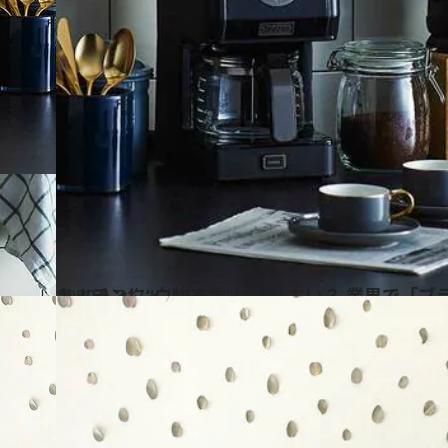
2020.1.31
キッチンに“白物家電”はもう古い？ 業界で「ブラック家電」が大ブーム！
ライフスタイル