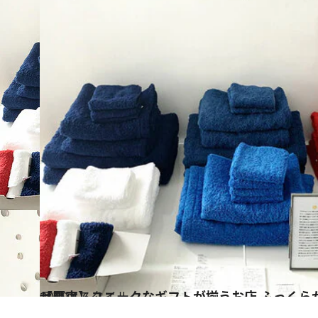
2020.1.6
【原宿】ユニークなギフトが揃うお店 ふっくらが増していくタオルをぜひ！
ライフスタイル