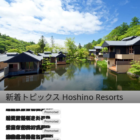
新着トピックス Hoshino Resorts
2026.7.31
【ホテル帰省】という選択肢をOMOが提案。家族とほどよい距離を保つには「昼は実家、夜は気兼ねなくホテルで！」
2026.7.24
【夏限定ディナーコース】旬を迎える稚鮎や花ズッキーニなどをイタリア・トスカーナの郷土料理の手法で満喫！
2026.7.17
「土佐和ハーブかき氷」がOMO7高知に登場！生姜、山椒、大葉など目にも舌にも涼を呼ぶ郷土の味
2026.7.10
NEW OPEN！【界 草津】名湯の地に誕生。趣の異なる2種の温泉と上州ならではの会席・蕎麦割烹など美食を味わう究極の癒やし旅