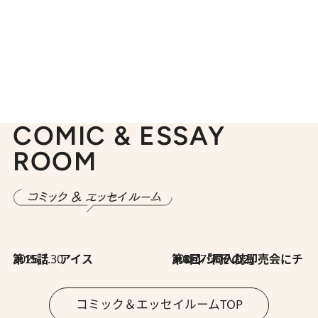
COMIC & ESSAY
ROOM
2026.7.30
第15話 アイス
2026.7.30
第8回「同人誌即売会にチャレンジ その2」
コミック＆エッセイルームTOP