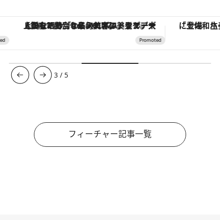
【銀座で出合う最旬美容】美髪ケアや上質な眠り…セルフケアのアップデートから、特別な名入れギフトまで。大人のための「ReFa GINZA」クルーズ
3
/
5
フィーチャー記事一覧