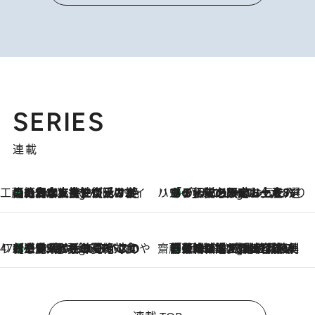
SERIES
連載
工藤まやのおもてなしハワイ
【ハワイ土産】ローカルの絶大な支持で復活！ 絶品の幻クッキー《元ファンの日本人女性が受け継いだ名店》
5 Hours Ago
ハワイ賢者 リサのお気に入りリスト
あの伝説の限定トートも！ リニューアルした「ディーン＆デルーカ ハワイ」で必須のお土産8選
5 Hours Ago
47都道府県の手みやげ ひんやりスイーツで夏を満喫
【三重県】この夏絶対食べたい 冷やしておいしいおやつ3選 お餅×アイスの新感覚スイーツ
5 Hours Ago
齋藤 薫 美容脳ルネサンス
「荷物が増えるほど旅ストレスは増す」美容ジャーナリストがたどり着いた最終結論。“化粧品を劇的に減らす”感動の凝縮美容とは
5 Hours Ago