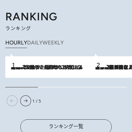
RANKING
ランキング
HOURLY
DAILY
WEEKLY
2026.8.5
【阿川佐和子さんの年とる力】なぜ70代で始めた趣味は“こんなに楽しい”のか？ ピアノ、俳句…スランプに陥っても続けられる“ある秘訣”とは
2026.8.5
【なぜ吉沢亮は「気配を消せる」のか？】興行収入208億の『国宝』を経て挑むミュージカル『ディア・エヴァン・ハンセン』。トップ俳優が舞台上でさらけ出した“孤独”とは
1 / 5
ランキング一覧