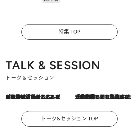
特集 TOP
TALK & SESSION
トーク＆セッション
2026.8.3
「今後値上げがあるとすれば…」「リスクがあるのは今年の冬」エネルギー専門家が語る、ホルムズ海峡封鎖が家庭にもたらす“ある心配”
2026.8.3
「住宅建てられない…」「サーチャージ料の高値が続いている」ホルムズ海峡封鎖による影響はいつまで続く？《エネルギー専門家に聞く“どうなる日本の暮らし”》
トーク&セッション TOP