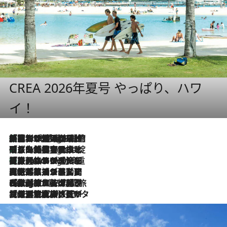
CREA 2026年夏号 やっぱり、ハワ
イ！
「荷物が増えるほど旅ストレスは増す」美容ジャーナリストがたどり着いた最終結論。“化粧品を劇的に減らす”感動の凝縮美容とは
5 Hours Ago
「旅先には金髪ウィッグを持参」日本と同じメイクでは損してる!? 美容ジャーナリストが提案する“掟破りの旅美容”とは
5 Hours Ago
【厳選旅コスメ】「身軽さ＆UV対策重視！」ヘアアーティストshucoが選んだ夏旅ベストコスメを発表【Mサイズジップ】
5 Hours Ago
2026.8.5
【厳選旅コスメ】国内をあちこち移動する河井菜摘が選んだ夏旅ベストコスメ発表！「リラックスアイテムはマスト」【Mサイズジップ】
2026.8.4
【厳選旅コスメ】「紫外線＆乾燥対策しながらメイク感も！」ヘア＆メイクGeorgeが選んだ夏旅ベストコスメを発表！【Mサイズジップ】
2026.8.3
【厳選旅コスメ】「保湿もタイパ重視！」“サウナ好き”タレント清水みさとが愛用する夏旅ベストコスメを発表！【Mサイズジップ】