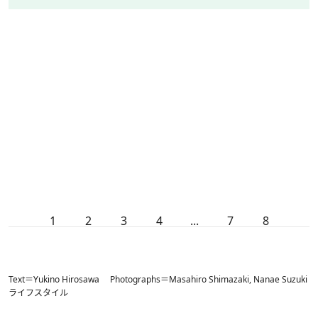
1
2
3
4
...
7
8
Text＝Yukino Hirosawa Photographs＝Masahiro Shimazaki, Nanae Suzuki
ライフスタイル