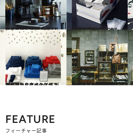
2020.1.31
キッチンに“白物家電”はもう古い？ 業界で「ブラック家電」が大ブーム！
ライフスタイル
2020.1.11
プチプラで人気「AWESOME STORE」 店長が溺愛するアイテムBest10発表！
ライフスタイル
2020.1.6
【原宿】ユニークなギフトが揃うお店 ふっくらが増していくタオルをぜひ！
ライフスタイル
2020.1.4
【代々木上原】暮らしを変える日用品 話題のライフスタイルショップを探索
ライフスタイル
FEATURE
フィーチャー記事