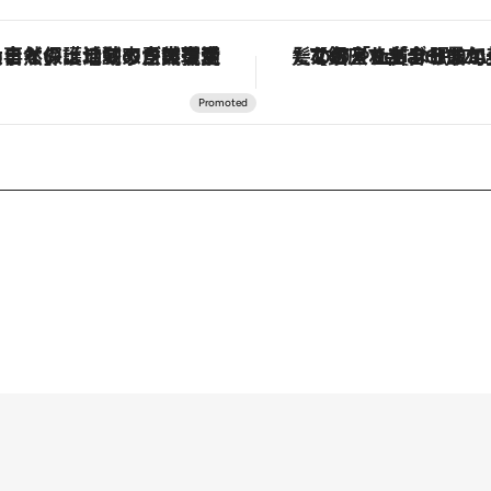
「大事なのは地域の意識を変えること」。ロレックス賞受賞の自然保護活動家が実現させたナイジェリアの自然環境の復活