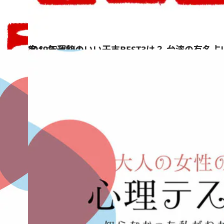
2019.1.30
2019年運勢のいい干支BEST3は？ 台湾の有名占い師・呉彰裕先生が鑑定
旅＆お出かけ