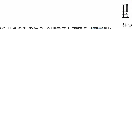
から見えたものは？ 心理テストで知る「恋愛観」