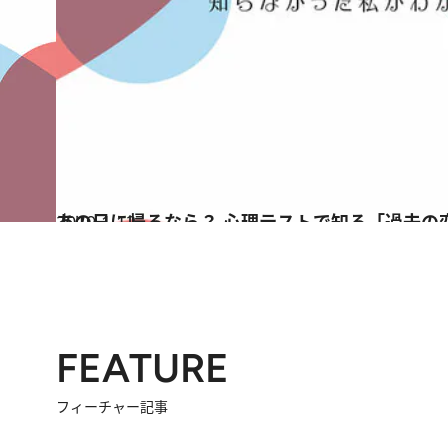
2019.1.12
あの日に帰るなら？ 心理テストで知る「過去の
占い
FEATURE
フィーチャー記事