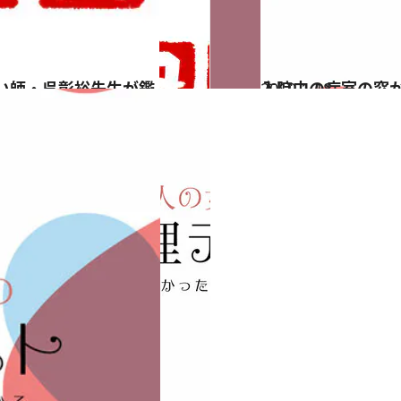
2019.1.18
入院中の病室の窓
占い