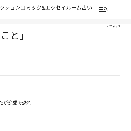
ッション
コミック&エッセイルーム
占い
2019.3.1
ること」
たが恋愛で恐れ