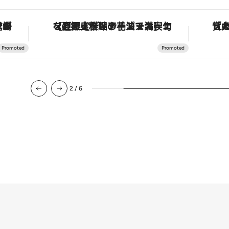
・オートマティック」。旅愛好家のお気に入りコレクションから、ジェンダーレスな新作が登場
【夏限定ディナーコース】旬を迎える稚鮎や花ズッキーニなどをイタリア・トスカーナの郷土料理の手法で満喫！
2
/
6