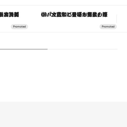
【銀座で出合う最旬美容】美髪ケアや上質な眠り…セルフケアのアップデートから、特別な名入れギフトまで。大人のための「ReFa GINZA」クルーズ
「土佐和ハーブかき氷」がOMO7高知に登場！生姜、山椒、大葉など目にも舌にも涼を呼ぶ郷土の味