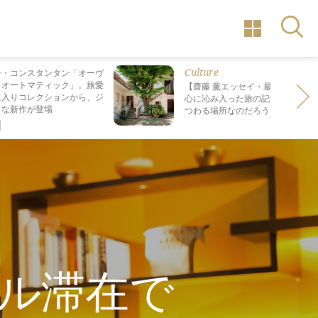
Culture
ン・コンスタンタン「オーヴ
・オートマティック」。旅愛
【齋藤 薫エッセイ・最終回】 最も
に入りコレクションから、ジ
心に沁み入った旅の記憶は なぜ“死
スな新作が登場
つわる場所なのだろう？
ル滞在で