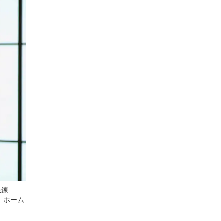
鍛錬
)。ホーム