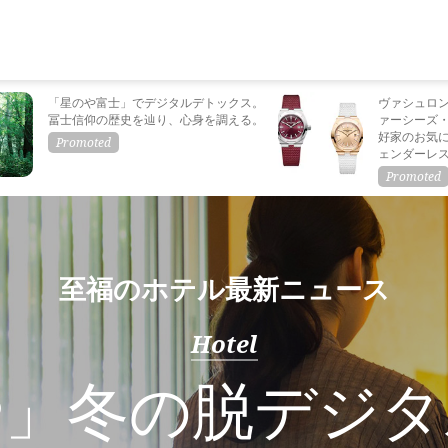
「星のや富士」でデジタルデトックス。
ヴァシュロ
冨士信仰の歴史を辿り、心身を調える。
ァーシーズ
好家のお気
ェンダーレ
至福のホテル最新ニュース
Hotel
や」冬の脱デジタ