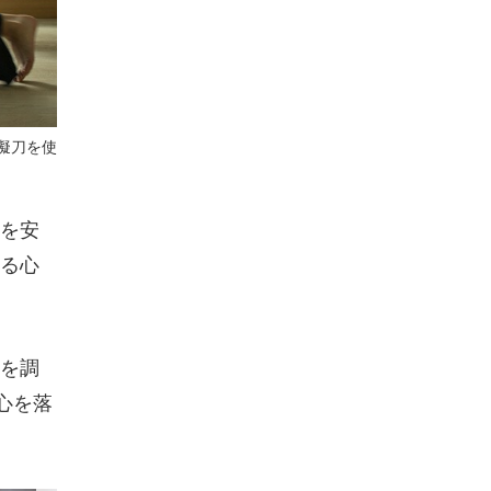
擬刀を使
を安
る心
を調
心を落