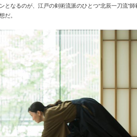
となるのが、江戸の剣術流派のひとつ“北辰一刀流”師
想だ。