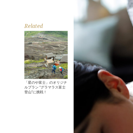
Related
「星のや富士」のオリジナ
ルプラン “グラマラス富士
登山”に挑戦！