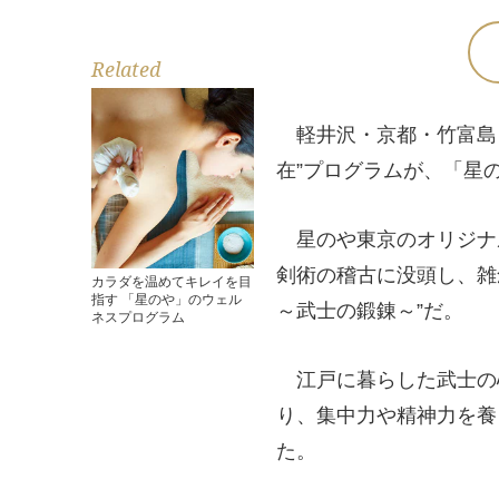
Related
軽井沢・京都・竹富島・
在”プログラムが、「星
星のや東京のオリジナ
剣術の稽古に没頭し、雑
カラダを温めてキレイを目
指す 「星のや」のウェル
～武士の鍛錬～”だ。
ネスプログラム
江戸に暮らした武士の
り、集中力や精神力を養
た。