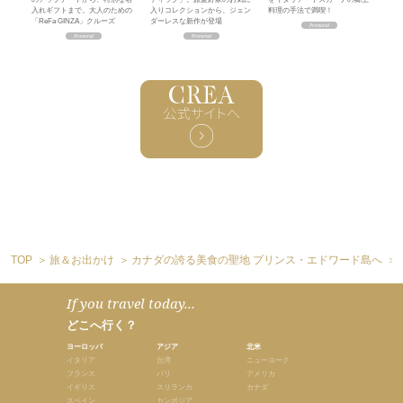
入れギフトまで。大人のための
入りコレクションから、ジェン
料理の手法で満喫！
「ReFa GINZA」クルーズ
ダーレスな新作が登場
TOP
旅＆お出かけ
カナダの誇る美食の聖地 プリンス・エドワード島へ
If you travel today...
どこへ行く？
ヨーロッパ
アジア
北米
イタリア
台湾
ニューヨーク
フランス
バリ
アメリカ
イギリス
スリランカ
カナダ
スペイン
カンボジア