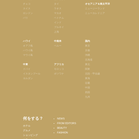
チェコ
タイ
オセアニア＆南太平洋
スイス
ラオス
ニュージーランド
ロンドン
マカオ
ニューカレドニア
パリ
ベトナム
インド
ブルネイ
上海
ハワイ
中南米
国内
オアフ島
ペルー
東京
ハワイ島
京都
マウイ島
沖縄
北海道
中東
アフリカ
東北
ドバイ
モロッコ
関東
イスタンブール
ボツワナ
北陸・甲信越
ヨルダン
東海
近畿
中国
四国
九州
何をする？
NEWS
FROM EDITORS
ホテル
BEAUTY
グルメ
FASHION
ショッピング