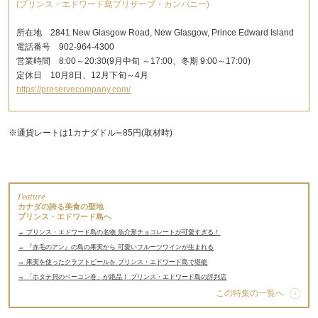
(プリンス・エドワード島プリザーブ・カンパニー)
所在地 2841 New Glasgow Road, New Glasgow, Prince Edward Island
電話番号 902-964-4300
営業時間 8:00～20:30(9月中旬 ～17:00、冬期 9:00～17:00)
定休日 10月8日、12月下旬～4月
https://preservecompany.com/
※通貨レートは1カナダドル≒85円(取材時)
Feature
カナダの誇る美食の聖地
プリンス・エドワード島へ
→ プリンス・エドワード島の名物 魚介形チョコレートが可愛すぎる！
→ 『赤毛のアン』の島の果実から 可愛いフルーツワインが生まれる
→ 果実を使ったクラフトビールを プリンス・エドワード島で堪能
→ 「ホタテ貝のベーコン巻」が絶品！ プリンス・エドワード島の評判店
この特集の一覧へ