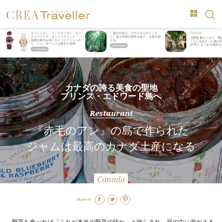
Culture
ヴァシュロン・コンスタンタン「オー
「星のや富士」でデジタルデトック
ヴァーシーズ・オートマティック」。
ス。冨士信仰の歴史を辿り、心身を調
【齋藤 薫エッセイ・最
旅愛好家のお気に入りコレクションか
える。
く心に沁み入った旅の記
ら、ジェンダーレスな新作が登場
ぜ“死”にまつわる場所
カナダの誇る美食の聖地
プリンス・エドワード島へ
Restaurant
『赤毛のアン』の島で作られた
ジャムは最高のカナダ土産になる
Canada
Share it
野菜を食べれば「これが本当の野菜の味か」と唸らされ、貝の中に海がまる