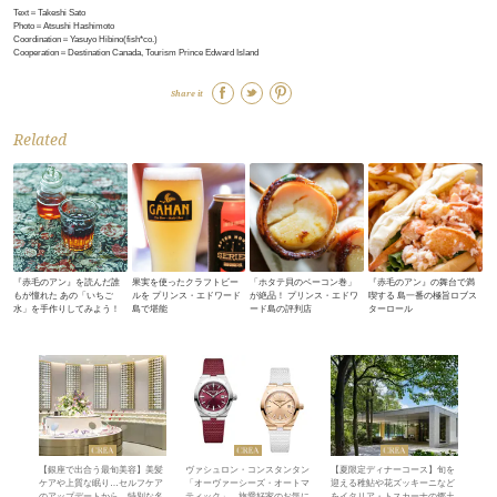
Text＝Takeshi Sato
Photo＝Atsushi Hashimoto
Coordination＝Yasuyo Hibino(fish*co.)
Cooperation＝Destination Canada, Tourism Prince Edward Island
Share it
Related
『赤毛のアン』を読んだ誰
果実を使ったクラフトビー
「ホタテ貝のベーコン巻」
『赤毛のアン』の舞台で満
もが憧れた あの「いちご
ルを プリンス・エドワード
が絶品！ プリンス・エドワ
喫する 島一番の極旨ロブス
水」を手作りしてみよう！
島で堪能
ード島の評判店
ターロール
【銀座で出合う最旬美容】美髪
ヴァシュロン・コンスタンタン
【夏限定ディナーコース】旬を
ケアや上質な眠り…セルフケア
「オーヴァーシーズ・オートマ
迎える稚鮎や花ズッキーニなど
のアップデートから、特別な名
ティック」。旅愛好家のお気に
をイタリア・トスカーナの郷土