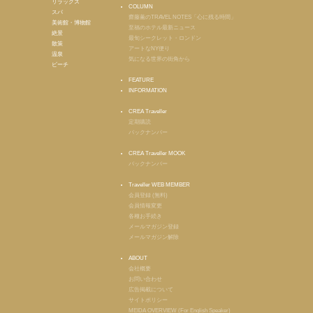
リラックス
COLUMN
スパ
齋藤薫のTRAVEL NOTES「心に残る時間」
美術館・博物館
至福のホテル最新ニュース
絶景
最旬シークレット・ロンドン
散策
アートなNY便り
温泉
気になる世界の街角から
ビーチ
FEATURE
INFORMATION
CREA Traveller
定期購読
バックナンバー
CREA Traveller MOOK
バックナンバー
Traveller WEB MEMBER
会員登録 (無料)
会員情報変更
各種お手続き
メールマガジン登録
メールマガジン解除
ABOUT
会社概要
お問い合わせ
広告掲載について
サイトポリシー
MEIDA OVERVIEW (For English Speaker)