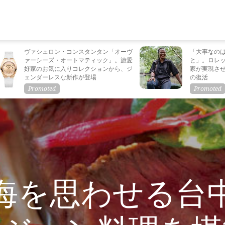
ヴァシュロン・コンスタンタン「オーヴ
「大事なの
ァーシーズ・オートマティック」。旅愛
と」。ロレ
好家のお気に入りコレクションから、ジ
家が実現さ
ェンダーレスな新作が登場
の復活
海を思わせる台