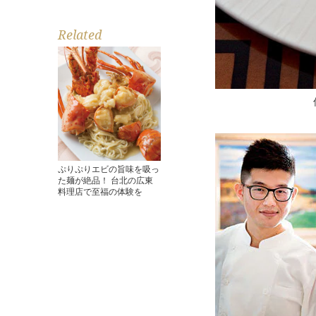
Related
ぷりぷりエビの旨味を吸っ
た麺が絶品！ 台北の広東
料理店で至福の体験を