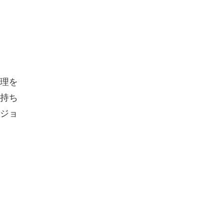
理を
持ち
ジョ