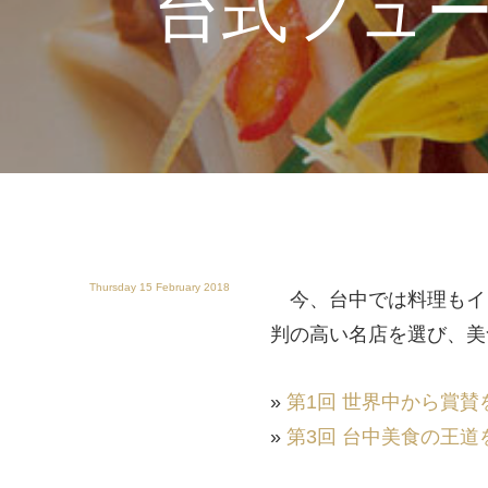
台式フュ
Thursday 15 February 2018
今、台中では料理もイ
判の高い名店を選び、美
»
第1回 世界中から賞
»
第3回 台中美食の王道