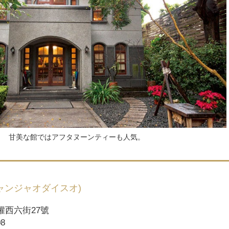
甘美な館ではアフタヌーンティーも人気。
ャンジャオダイスオ)
西六街27號
8