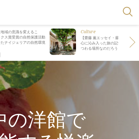
Culture
は地域の意識を変えるこ
ックス賞受賞の自然保護活動
【齋藤 薫エッセイ・最終回】 最も
せたナイジェリアの自然環境
心に沁み入った旅の記憶は なぜ“死
つわる場所なのだろう？
中の洋館で