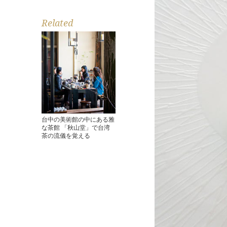
Related
台中の美術館の中にある雅
な茶館 「秋山堂」で台湾
茶の流儀を覚える