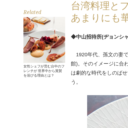
台湾料理と
Related
あまりにも
◆中山招待所(ヂョンシ
1920年代、孫文の妻
館)。そのイメージに合
女性シェフが営む台中のフ
レンチが 世界中から賞賛
は劇的な時代をしのばせ
を浴びる理由とは？
う。