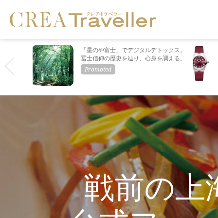
「星のや富士」でデジタルデトックス。
冨士信仰の歴史を辿り、心身を調える。
戦前の上