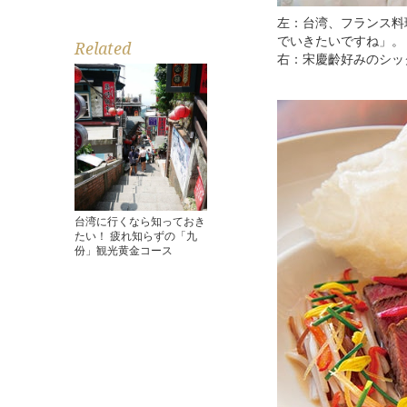
左：台湾、フランス料
でいきたいですね」。
Related
右：宋慶齡好みのシッ
台湾に行くなら知っておき
たい！ 疲れ知らずの「九
份」観光黄金コース