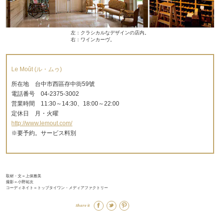
左：クラシカルなデザインの店内。
右：ワインカーヴ。
Le Moût (ル・ムゥ)
所在地 台中市西區存中街59號
電話番号 04-2375-3002
営業時間 11:30～14:30、18:00～22:00
定休日 月・火曜
http://www.lemout.com/
※要予約。サービス料別
取材・文＝上保雅美
撮影＝小野祐次
コーディネイト＝トップタイワン・メディアファクトリー
Share it