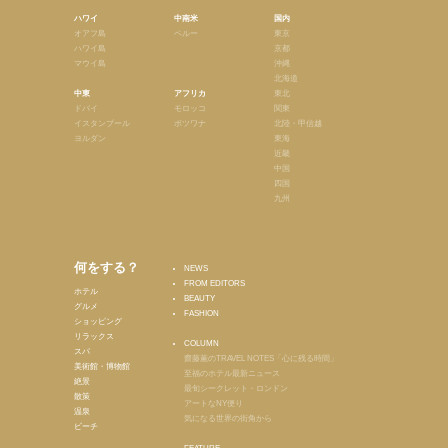
ハワイ
中南米
国内
オアフ島
ペルー
東京
ハワイ島
京都
マウイ島
沖縄
北海道
中東
アフリカ
東北
ドバイ
モロッコ
関東
イスタンブール
ボツワナ
北陸・甲信越
ヨルダン
東海
近畿
中国
四国
九州
何をする？
NEWS
FROM EDITORS
ホテル
BEAUTY
グルメ
FASHION
ショッピング
リラックス
COLUMN
スパ
齋藤薫のTRAVEL NOTES「心に残る時間」
美術館・博物館
至福のホテル最新ニュース
絶景
最旬シークレット・ロンドン
散策
アートなNY便り
温泉
気になる世界の街角から
ビーチ