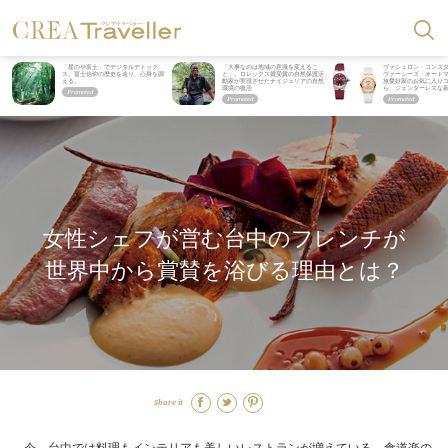
「星のや富士」でデジタルデトック
「大事なのは地域の意識を変えるこ
ヴァシュロン・コンス
ス。冨士信仰の歴史を辿り、心身を調
と」。ロレックス賞受賞の自然保護活
ヴァーシーズ・オート
える。
動家が実現させたナイジェリアの自然
旅愛好家のお気に入り
環境の復活
ら、ジェンダーレスな
女性シェフが営む台中のフレンチが
世界中から賞賛を浴びる理由とは？
Share it
今、台中では料理もインテリアも美しいレストランが増えている。食道楽の