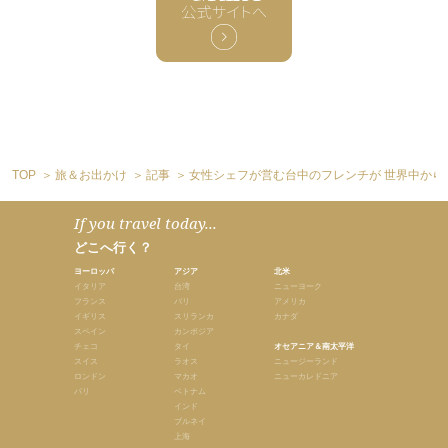
TOP
旅＆お出かけ
記事
女性シェフが営む台中のフレンチが 世界中から
If you travel today...
どこへ行く？
ヨーロッパ
アジア
北米
イタリア
台湾
ニューヨーク
フランス
バリ
アメリカ
イギリス
スリランカ
カナダ
スペイン
カンボジア
チェコ
タイ
オセアニア＆南太平洋
スイス
ラオス
ニュージーランド
ロンドン
マカオ
ニューカレドニア
パリ
ベトナム
インド
ブルネイ
上海