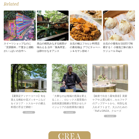
Related
スイーツショップなのに
高山の精気みなぎる銘茶が
台北の極上フカヒレ料理店
台北の小籠包を1泊2日で制
「宮原眼科」!? 驚きと感動
味わえる 台中「無為草堂」
の裏名物は アワビチャーハ
覇する！ 小籠包三昧の旅ス
がいっぱいの台中へ
は静やかなオアシス
ン＆モヤシ炒め！
ケジュール Day1
【夏限定ディナーコース】旬を
「大事なのは地域の意識を変え
【銀座で出合う最旬美容】美髪
迎える稚鮎や花ズッキーニなど
ること」。ロレックス賞受賞の
ケアや上質な眠り…セルフケア
をイタリア・トスカーナの郷土
自然保護活動家が実現させたナ
のアップデートから、特別な名
料理の手法で満喫！
イジェリアの自然環境の復活
入れギフトまで。大人のための
「ReFa GINZA」クルーズ