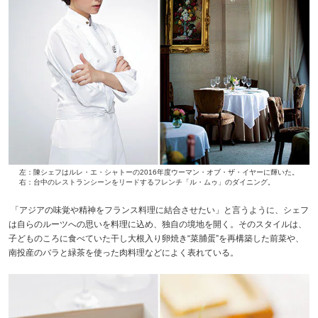
左：陳シェフはルレ・エ・シャトーの2016年度ウーマン・オブ・ザ・イヤーに輝いた。
右：台中のレストランシーンをリードするフレンチ「ル・ムゥ」のダイニング。
「アジアの味覚や精神をフランス料理に結合させたい」と言うように、シェフ
は自らのルーツへの思いを料理に込め、独自の境地を開く。そのスタイルは、
子どものころに食べていた干し大根入り卵焼き“菜脯蛋”を再構築した前菜や、
南投産のバラと緑茶を使った肉料理などによく表れている。