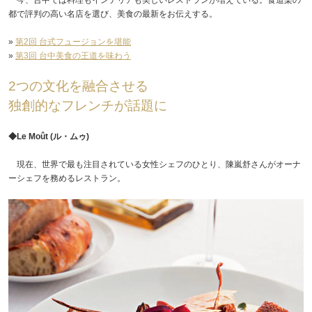
都で評判の高い名店を選び、美食の最新をお伝えする。
»
第2回 台式フュージョンを堪能
»
第3回 台中美食の王道を味わう
2つの文化を融合させる
独創的なフレンチが話題に
◆Le Moût (ル・ムゥ)
現在、世界で最も注目されている女性シェフのひとり、陳嵐舒さんがオーナ
ーシェフを務めるレストラン。