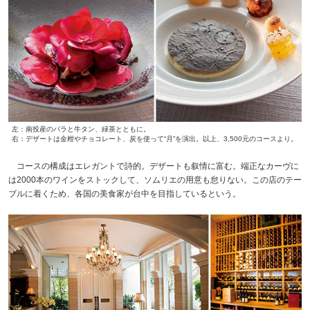
左：南投産のバラと牛タン、緑茶とともに。
右：デザートは金柑やチョコレート、炭を使って“月”を演出。以上、3,500元のコースより。
コースの構成はエレガントで詩的。デザートも叙情に富む。端正なカーヴに
は2000本のワインをストックして、ソムリエの用意も怠りない。この店のテー
ブルに着くため、各国の美食家が台中を目指しているという。