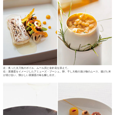
左：炙った太刀魚のボイル、ムール貝と金針花を添えて。
右：菜脯蛋をイメージしたアミューズ・ブーシュ。卵、干し大根の漬け物のムース、揚げた米
が溶け合い、懐かしい菜脯蛋の味を醸し出す。