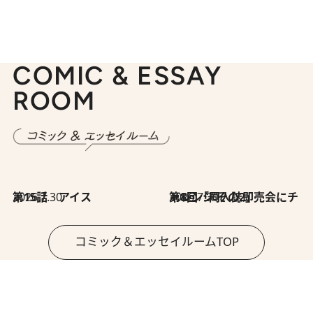
COMIC & ESSAY
ROOM
2026.7.30
第15話 アイス
2026.7.30
第8回「同人誌即売会にチャレンジ その2」
コミック＆エッセイルームTOP