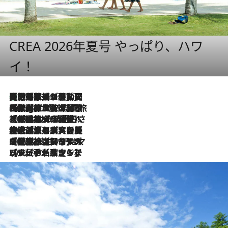
CREA 2026年夏号 やっぱり、ハワ
イ！
【厳選旅コスメ】国内をあちこち移動する河井菜摘が選んだ夏旅ベストコスメ発表！「リラックスアイテムはマスト」【Mサイズジップ】
2026.8.5
2026.8.4
【厳選旅コスメ】「紫外線＆乾燥対策しながらメイク感も！」ヘア＆メイクGeorgeが選んだ夏旅ベストコスメを発表！【Mサイズジップ】
2026.8.3
【厳選旅コスメ】「保湿もタイパ重視！」“サウナ好き”タレント清水みさとが愛用する夏旅ベストコスメを発表！【Mサイズジップ】
2026.8.2
【厳選旅コスメ】美容家・瀬戸麻実の夏旅ベストコスメを発表！「ストレスなく使えるクレンジング＆洗顔は必須」【Mサイズジップ】
2026.8.1
【厳選旅コスメ】「UV＆美白ケアはマスト！」フリーアナウンサー宇賀なつみの夏旅ベストコスメを発表！【Mサイズジップ】
2026.7.23
【リピート確定！】ハワイの名店ランチプレートとサンドイッチ、手が止まらない人気ドーナツ