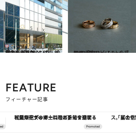
2017.5.3
銀座に新たなシンボルが誕生！ 「GINZA SIX」の魅力を大解剖
旅＆お出かけ
2016.10.31
NYの街のスピリットを感じる 「Tiffany T Two」のリング
ファッション
FEATURE
フィーチャー記事
「星のや富士」でデジタルデトックス。冨士信仰の歴史を辿り、心身を調える。