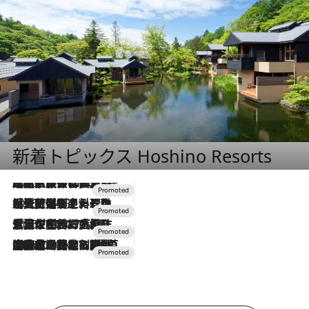
新着トピックス Hoshino Resorts
2026.7.31
【ホテル帰省】という選択肢をOMOが提案。家族とほどよい距離を保つには「昼は実家、夜は気兼ねなくホテルで！」
2026.7.24
【夏限定ディナーコース】旬を迎える稚鮎や花ズッキーニなどをイタリア・トスカーナの郷土料理の手法で満喫！
2026.7.17
「土佐和ハーブかき氷」がOMO7高知に登場！生姜、山椒、大葉など目にも舌にも涼を呼ぶ郷土の味
2026.7.10
NEW OPEN！【界 草津】名湯の地に誕生。趣の異なる2種の温泉と上州ならではの会席・蕎麦割烹など美食を味わう究極の癒やし旅