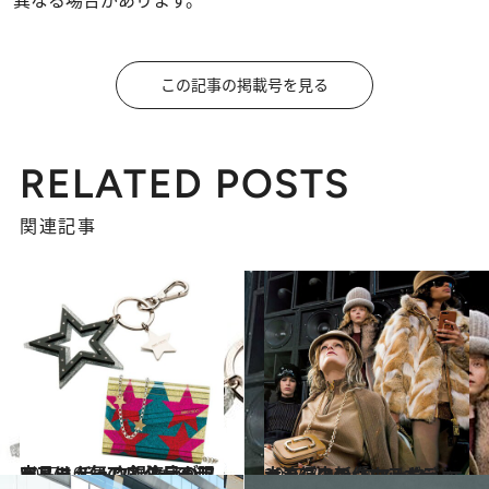
異なる場合があります。
この記事の掲載号を見る
RELATED POSTS
関連記事
2017.10.24
ジミー チュウ銀座店がフルリニューアル 注目の限定品は人気のスターモチーフ！
コミック ＆ エッセイ
2017.7.24
大流行中のクロスボディバッグの新作 マーク ジェイコブスの「ホットショット」
コミック ＆ エッセイ