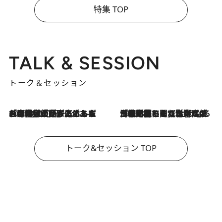
特集 TOP
TALK & SESSION
トーク＆セッション
2026.8.3
「今後値上げがあるとすれば…」「リスクがあるのは今年の冬」エネルギー専門家が語る、ホルムズ海峡封鎖が家庭にもたらす“ある心配”
2026.8.3
「住宅建てられない…」「サーチャージ料の高値が続いている」ホルムズ海峡封鎖による影響はいつまで続く？《エネルギー専門家に聞く“どうなる日本の暮らし”》
トーク&セッション TOP