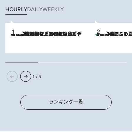
HOURLY
DAILY
WEEKLY
【なぜ吉沢亮は「気配を消せる」のか？】興行収入208億の『国宝』を経て挑むミュージカル『ディア・エヴァン・ハンセン』。トップ俳優が舞台上でさらけ出した“孤独”とは
2026.8.5
【静岡県】この夏絶対食べたい 冷やしておいしいおやつ3選
2026.8.5
1 / 5
ランキング一覧