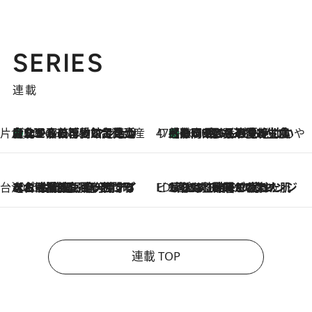
SERIES
連載
片倉真理のときめく台湾土産
台北からちょっと足を延ばして嘉義へ！ マジョリカタイルの博物館で見つけたレトロ可愛い台湾土産
2026.8.5
47都道府県の手みやげ ひんやりスイーツで夏を満喫
【静岡県】この夏絶対食べたい 冷やしておいしいおやつ3選 お茶香る生食感のふるふるゼリー
2026.8.5
台湾ぶらぶら食べ歩き
2026.8.4
【台湾夏旅】買い物するなら“台湾の原宿”西門町へ！ お土産も自分用アイテムも揃うショッピングスポット8選
ビューティいいもの集め EDITORS' BEST
2026.8.3
“落とす”時間が“癒やし”に。THREEのクレンジングは、酷暑で疲れた肌も心も整えてくれる！
連載 TOP