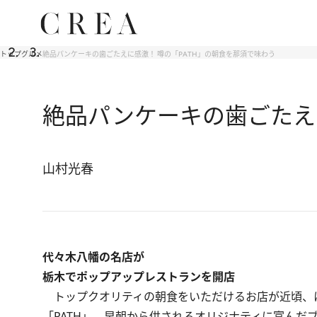
トップ
グルメ
絶品パンケーキの歯ごたえに感激！ 噂の「PATH」の朝食を那須で味わう
絶品パンケーキの歯ごたえ
山村光春
代々木八幡の名店が
栃木でポップアップレストランを開店
トップクオリティの朝食をいただけるお店が近頃、
「PATH」。早朝から供されるオリジナティに富んだ