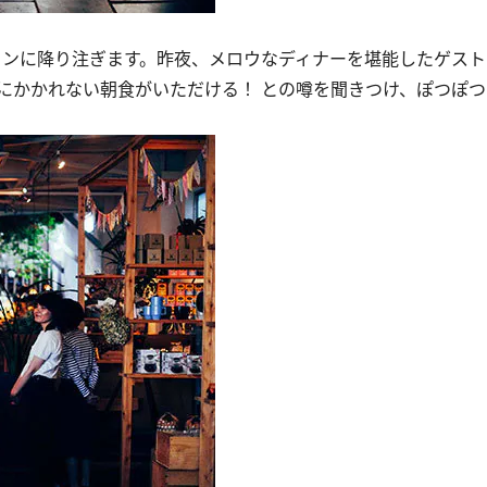
。
ランに降り注ぎます。昨夜、メロウなディナーを堪能したゲス
にかかれない朝食がいただける！ との噂を聞きつけ、ぽつぽ