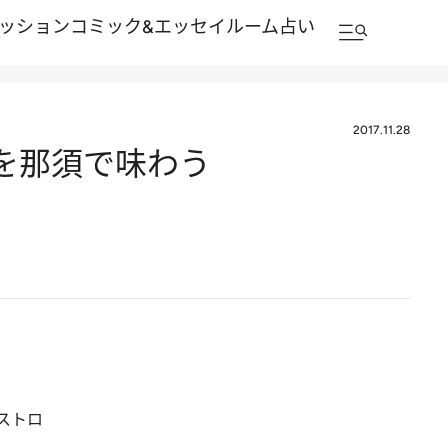
ッション
コミック&エッセイルーム
占い
2017.11.28
食を那須で味わう
ストロ