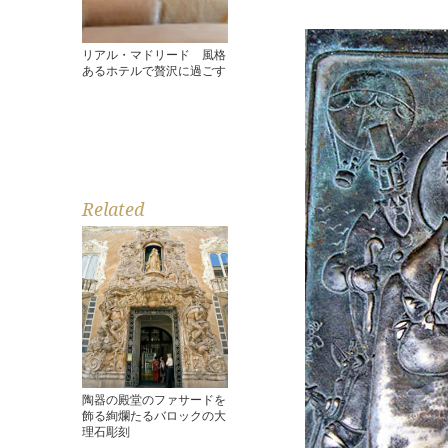
リアル・マドリード 風格
あるホテルで贅沢に過ごす
Related
陶器の殿堂のファサードを
飾る絢爛たるバロックの大
理石彫刻