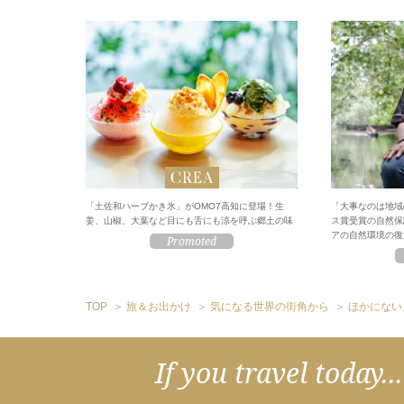
「土佐和ハーブかき氷」がOMO7高知に登場！生
「大事なのは地域
姜、山椒、大葉など目にも舌にも涼を呼ぶ郷土の味
ス賞受賞の自然保
アの自然環境の復
TOP
旅＆お出かけ
気になる世界の街角から
ほかにない
If you travel today...