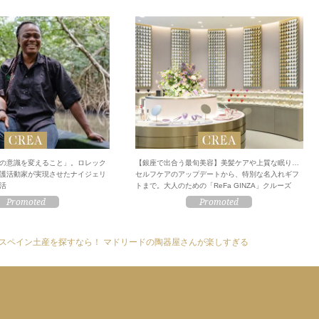
の意識を変えること」。ロレック
【銀座で出合う最旬美容】美髪ケアや上質な眠り…
護活動家が実現させたナイジェリ
セルフケアのアップデートから、特別な名入れギフ
活
トまで。大人のための「ReFa GINZA」クルーズ
スペイン土産を探すなら！ マドリードの陶器屋さんが楽しすぎる