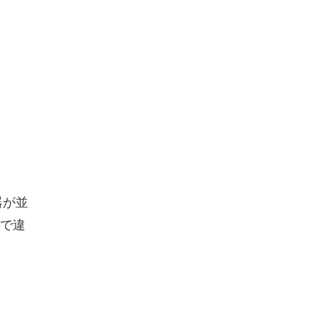
器が並
で違