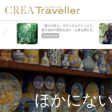
「星のや富士」でデジタルデトックス。
冨士信仰の歴史を辿り、心身を調える。
ほかにな