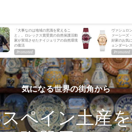
「大事なのは地域の意識を変えるこ
ヴァシュロ
と」。ロレックス賞受賞の自然保護活動
ァーシーズ
家が実現させたナイジェリアの自然環境
好家のお気
の復活
ェンダーレ
気になる世界の街角から
いスペイン土産を