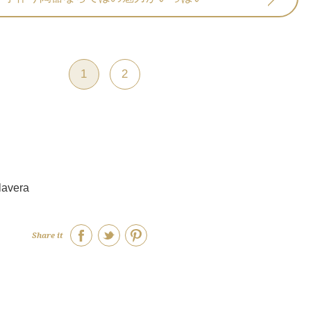
1
2
avera
Share it