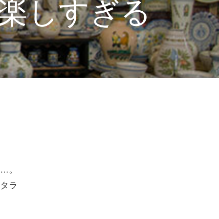
楽しすぎる
…。
タラ