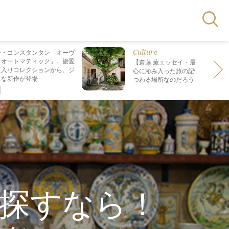
Culture
ン・コンスタンタン「オーヴ
・オートマティック」。旅愛
【齋藤 薫エッセイ・最終回】 最も
に入りコレクションから、ジ
心に沁み入った旅の記憶は なぜ“死
スな新作が登場
つわる場所なのだろう？
探すなら！