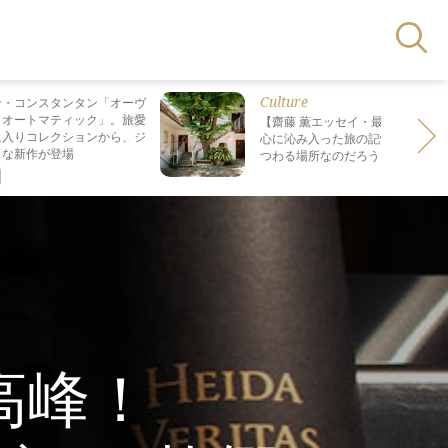
Culture
ン・コンスタンタン「オーヴ
・オートマティック」。旅愛
【齋藤 薫エッセイ・最終回】 最も
に入りコレクションから、ジ
心に沁み入った旅の記憶は なぜ“死
スな新作が登場
つわる場所なのだろう？
高峰！