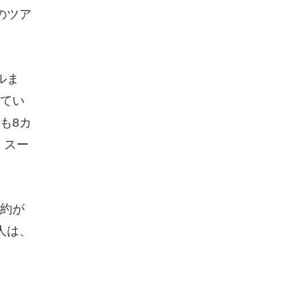
のツア
ルま
てい
も8カ
、スー
予約が
人は、