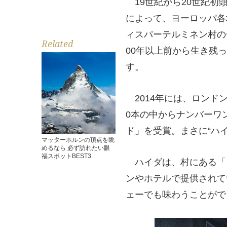
19世紀から20世紀初
によって、ヨーロッパ各
ィスパーテルミネン村の
Related
00年以上前から生き残
す。
2014年には、ロンドン
0本の中からナンバーワ
ド」を受賞。まさに“ハ
マッターホルンの頂点を眺
めるなら 必ず訪れたい眼
福スポットBEST3
ハイダは、村にある「
ンやホテルで提供されて
ェーでも味わうことがで