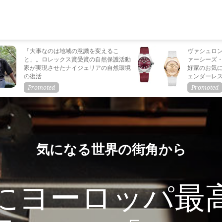
「大事なのは地域の意識を変えるこ
ヴァシュロ
と」。ロレックス賞受賞の自然保護活動
ァーシーズ
家が実現させたナイジェリアの自然環境
好家のお気
の復活
ェンダーレ
気になる世界の街角から
にヨーロッパ最