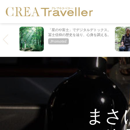
「星のや富士」でデジタルデトックス。
冨士信仰の歴史を辿り、心身を調える。
まさ