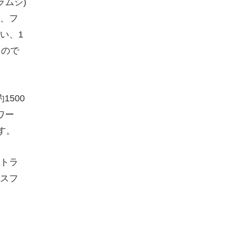
ラムシ)
、フ
い、1
るので
500
ワー
す。
トラ
スフ