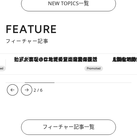
NEW TOPICS一覧
FEATURE
フィーチャー記事
を変えること」。ロレックス賞受賞の自然保護活動家が実現させたナイジェリアの自然環境の復活
【銀座で出合う最旬美容】美髪ケアや上質な眠り…セルフケアのアップデートから、特別な名入れギフトまで。大人のための「ReFa GINZA」クルーズ
3
/
6
フィーチャー記事一覧