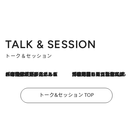
TALK & SESSION
トーク＆セッション
2026.8.3
「今後値上げがあるとすれば…」「リスクがあるのは今年の冬」エネルギー専門家が語る、ホルムズ海峡封鎖が家庭にもたらす“ある心配”
2026.8.3
「住宅建てられない…」「サーチャージ料の高値が続いている」ホルムズ海峡封鎖による影響はいつまで続く？《エネルギー専門家に聞く“どうなる日本の暮らし”》
トーク&セッション TOP