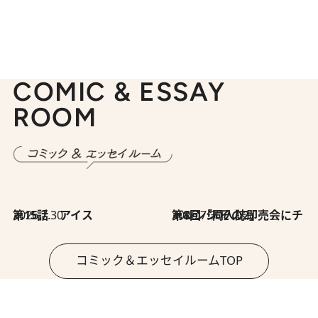
COMIC & ESSAY
ROOM
2026.7.30
第15話 アイス
2026.7.30
第8回「同人誌即売会にチャレンジ その2」
コミック＆エッセイルームTOP