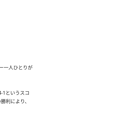
ー一人ひとりが
。
-1というスコ
の勝利により、