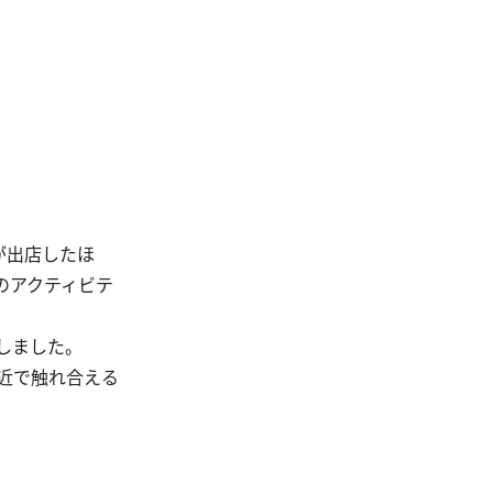
スが出店したほ
のアクティビテ
しました。
近で触れ合える