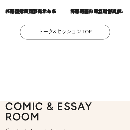
2026.8.3
「今後値上げがあるとすれば…」「リスクがあるのは今年の冬」エネルギー専門家が語る、ホルムズ海峡封鎖が家庭にもたらす“ある心配”
2026.8.3
「住宅建てられない…」「サーチャージ料の高値が続いている」ホルムズ海峡封鎖による影響はいつまで続く？《エネルギー専門家に聞く“どうなる日本の暮らし”》
トーク&セッション TOP
COMIC & ESSAY
ROOM