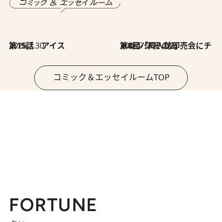
2026.7.30
第15話 アイス
2026.7.30
第8回「同人誌即売会にチャレンジ その2」
コミック＆エッセイルームTOP
FORTUNE