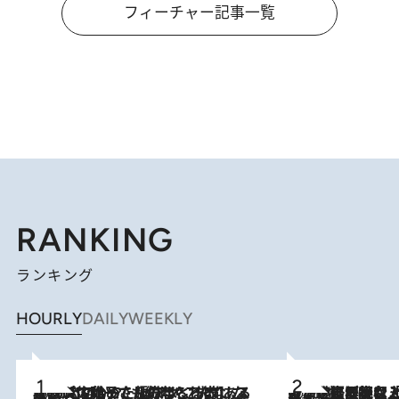
フィーチャー記事一覧
RANKING
ランキング
HOURLY
DAILY
WEEKLY
2026.8.5
【阿川佐和子さんの年とる力】なぜ70代で始めた趣味は“こんなに楽しい”のか？ ピアノ、俳句…スランプに陥っても続けられる“ある秘訣”とは
2026.8.5
【なぜ吉沢亮は「気配を消せる」のか？】興行収入208億の『国宝』を経て挑むミュージカル『ディア・エヴァン・ハンセン』。トップ俳優が舞台上でさらけ出した“孤独”とは