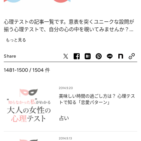
心理テストの記事一覧です。意表を突くユニークな設問が
揃う心理テストで、自分の心の中を覗いてみませんか？
恋愛、仕事、人間関係の深層心理……、自分でも気づかな
もっと見る
かったあなたの“本当の気持ち”が浮かび上がります。
占い
Share
1481-1500 / 1504
件
2014.9.20
美味しい時間の過ごし方は？ 心理テス
トで知る「恋愛パターン」
占い
2014.9.13