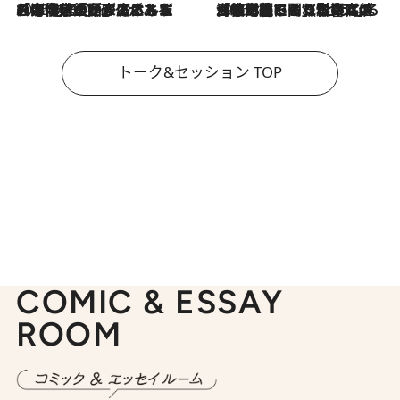
2026.8.3
「今後値上げがあるとすれば…」「リスクがあるのは今年の冬」エネルギー専門家が語る、ホルムズ海峡封鎖が家庭にもたらす“ある心配”
2026.8.3
「住宅建てられない…」「サーチャージ料の高値が続いている」ホルムズ海峡封鎖による影響はいつまで続く？《エネルギー専門家に聞く“どうなる日本の暮らし”》
トーク&セッション TOP
COMIC & ESSAY
ROOM