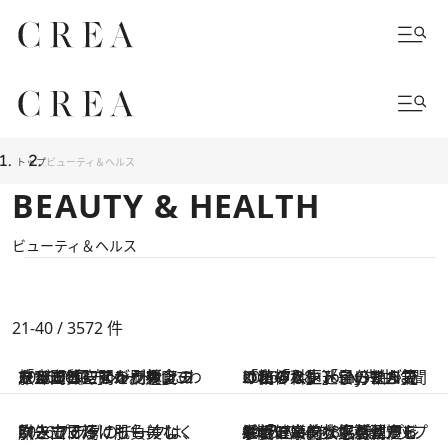
トップ
ビューティ＆ヘルス
BEAUTY & HEALTH
ビューティ＆ヘルス
21-40 / 3572
件
2026.7.30
「1,000平方メートルにわたる上質空間を刷新」エールフランスがラウンジをリニューアル。美食・ウェルビーイング・アートが一体になった極上の旅空間へ
2026.7.28
「私の人生、このままでいいの？」「自分軸が見つからない」SNSで人気の精神科医Tomy先生に聞く、「人生迷子」から抜け出すヒント
2026.7.27
吹き出す汗にも負けない！ プラダのチークは、旅先で日焼け肌も美しく引き立てる
2026.7.24
手軽に栄養状態を測定し、健康的な生活習慣をサポート。大塚製薬から栄養モニタリングサービス「Vivoo」（ストリップ4本入り）を3名様にプレゼント