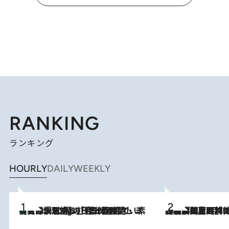
RANKING
ランキング
HOURLY
DAILY
WEEKLY
【大分・別府】「今一番おいしい食材を調理する」1日2組限定・ミシュラン2ツ星の日本料理店で、素材と四季を愉しむ極上の時間
2 Hours Ago
2026.8.8
「最後に見られてよかった」上野動物園の東園パンダ舎が解体前に特別公開。8月16日まで延長されたパネル展と共に辿る“半世紀”のパンダ飼育《解体工事の図面あり》