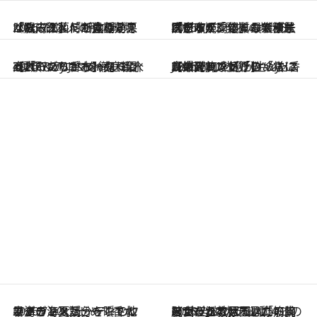
2026.7.23
「ヨーグルトで体調が悪くなる？」「断食の効果は…」日本人の腸内環境は欧米人と何が違う？《腸内細菌にも人種差が》
2026.7.23
「グルテンフリーで糖尿病に…」「発祥の地・米国でも疑問視」最新データが示す、体質の人種差《日本人、こんな健康法は意味がない》
2026.7.21
【大バズり香水】売れに売れている！ ジャスミンラバーたちがもれなく沼る「Crazy Jasmine」香水4種類＆アロマを徹底紹介
2026.7.21
【爆発的人気！】「常に鼻に入れていたいくらいジャスミンが好き（笑）」ひとりの“ジャスミン狂”の熱意が生んだ香りのブランド「Crazy Jasmine」
2026.7.20
暑すぎる夏…せめて香水でバカンス気分を！トム フォード ビューティのフレグランスが、一瞬で地中海の海へ誘う
2026.7.20
《たった4ステップ》二の腕がたるむ原因は「筋肉の衰え」ではない…40代をくびれさせてきたトレーナーが教える、二の腕に“本当に効く”運動