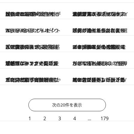
2026.7.20
《たった3ステップ》首が短いのは肩の「孤立無援」のせい？ 40代をくびれさせてきたトレーナーが教える、“肩のモリモリ”を取る運動
2026.7.17
渡航歴100回以上のハワイ通が厳選！ 世界の最旬コスメが集まる「セフォラ」で買うべき《日本未上陸コスメ＆スキンケア10選》
2026.7.17
WELLAのヘアオイル「ウエラトーン ライトオイル」を3名様にプレゼント
2026.7.16
「何があっても崩れない」が絶対条件。耐久メイクの達人・長井かおりさんが辿り着いた、夏の限界サバイバルコスメ5選
2026.7.16
「災害級の暑さ」でも涼しげ肌をキープ。皮膚科医・貴子先生が“妥協なし”で本気買いする「涼感＆修復」コスメ5選
2026.7.16
ロケ・ライブの過酷現場でも崩れない！ 女優やモデルの肌と髪を死守している「猛暑を生き抜くコスメBEST5」【ヘア＆メイクpaku☆chan選】
2026.7.15
「デリケートゾーンにメントールって大丈夫？」《熱烈なファンの口コミで話題に》ソフィの「超涼感ナプキン」で夏の生理の“ムレ×ニオイ問題”を解決！
2026.7.13
どんな唇も美しく、自分らしく！ KANEBOの“夏リップ”は肌も表情までも輝かせてくれる
2026.7.12
「ママ友に『実は51歳なんだ』と言うと悲鳴が…」47歳で自然妊娠した育児2周目の母親が明かす、50代の子育てがすごくいいと思うワケ
2026.7.11
【アンプルールは顔汗対策の最終兵器】「ハンカチに色が付かない」「こめかみに汗がツーッと垂れてこない！」汗かきライターが感動した耐汗UVベース
次の20件を表示
1
2
3
4
...
179