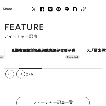
Share
FEATURE
フィーチャー記事
「星のや富士」でデジタルデトックス。冨士信仰の歴史を辿り、心身を調える。
【夏限定ディナーコース】旬を迎
3
/
6
フィーチャー記事一覧