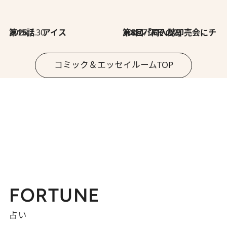
2026.7.30
第15話 アイス
2026.7.30
第8回「同人誌即売会にチャレンジ その2」
コミック＆エッセイルームTOP
FORTUNE
占い