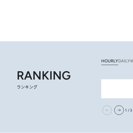
HOURLY
DAILY
W
RANKING
ランキング
2026.
【阿川佐和子さんの年とる力】なぜ70代で始めた趣味は“こんなに楽しい”のか？ ピアノ、俳句…スランプに陥っても
1 / 3