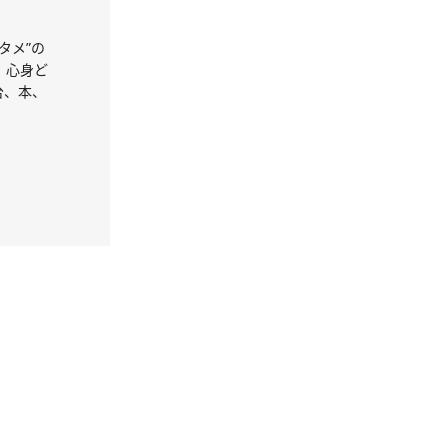
タメ”の
。心身ど
台、本、