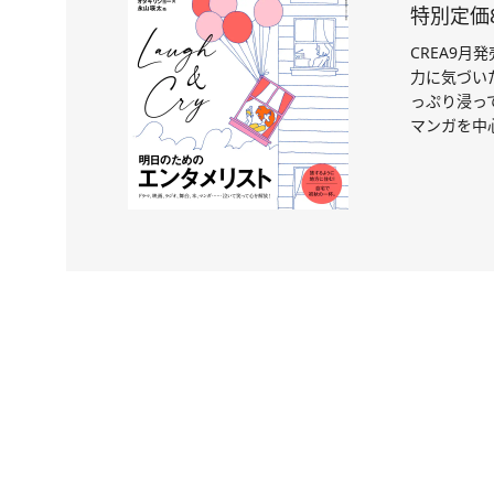
特別定価8
CREA9
力に気づい
っぷり浸っ
マンガを中