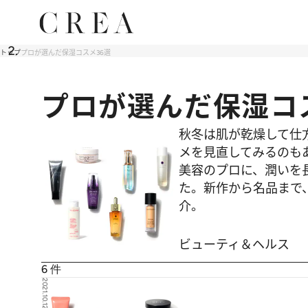
トップ
プロが選んだ保湿コスメ36選
プロが選んだ保湿コ
秋冬は肌が乾燥して仕
メを見直してみるのも
美容のプロに、潤いを
た。新作から名品まで
介。
ビューティ＆ヘルス
6
件
2021.10.12