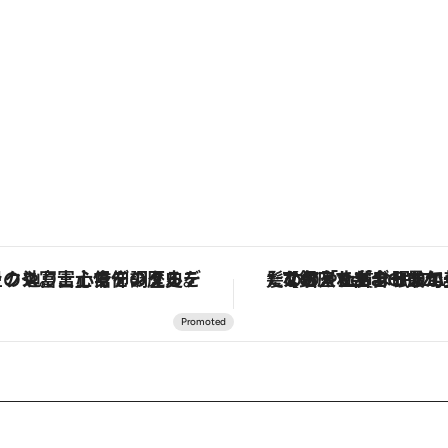
「星のや富士」でデジタルデトックス。冨士信仰の歴史を辿り、心身を調える。