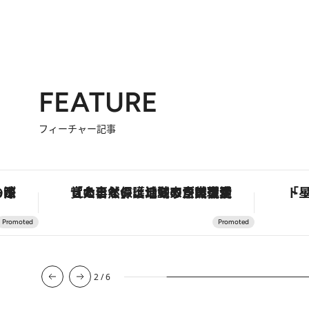
FEATURE
フィーチャー記事
も涼を呼ぶ郷土の味
「大事なのは地域の意識を変えること」。ロレックス賞受賞の自然保護活動家が実現させたナイジェリアの自然環境の復活
2
/
6