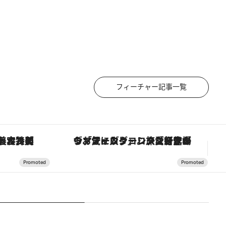
フィーチャー記事一覧
【銀座で出合う最旬美容】美髪ケアや上質な眠り…セルフケアのアップデートから、特別な名入れギフトまで。大人のための「ReFa GINZA」クルーズ
ヴァシュロン・コンスタンタン「オーヴァーシーズ・オートマティック」。旅愛好家のお気に入りコレクションから、ジェンダーレスな新作が登場