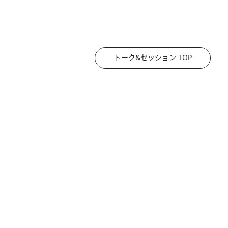
トーク&セッション TOP
2026.8.3
《「文士の子ども被害者の会」発足！》阿川佐和子（72）が語る遠藤周作に北杜夫、劇作家・矢代静一の子どもたちの“文豪プライベート事件簿”