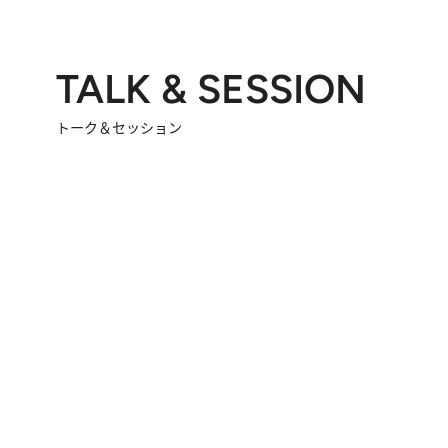
TALK & SESSION
トーク＆セッション
2026.8.3
「今後値上げがあるとすれば…」「リスクがあるのは今年の冬」エネルギー専門家が語る、ホルムズ海峡封鎖が家庭にもたらす“ある心配”
2026.
「住宅建てられない…」「サーチャージ料の高値が続いている」ホルムズ海峡封鎖による影響はいつまで続く？《エネルギー専門家に聞く“どうなる日本の暮らし”》