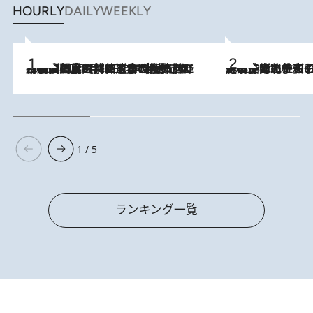
HOURLY
DAILY
WEEKLY
2026.8.8
「最後に見られてよかった」上野動物園の東園パンダ舎が解体前に特別公開。8月16日まで延長されたパネル展と共に辿る“半世紀”のパンダ飼育《解体工事の図面あり》
2026.8.3
《「文士の子ども被害者の会」発足！》阿川佐和子（72）が語る遠藤周作に北杜夫、劇作家・矢代静一の子どもたちの“文豪プライベート事件簿”
1 / 5
ランキング一覧