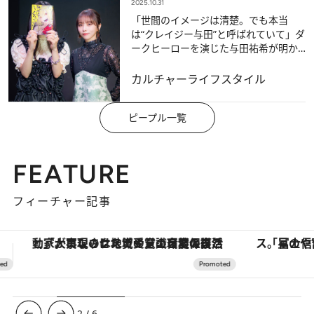
2025.10.31
「世間のイメージは清楚。でも本当
は“クレイジー与田”と呼ばれていて」ダ
ークヒーローを演じた与田祐希が明か
す素顔
カルチャー
ライフスタイル
ピープル一覧
FEATURE
フィーチャー記事
「星のや富士」でデジタルデトックス。冨士信仰の歴史を辿り、心身を調える。
【夏限定ディナーコース】旬を迎
3
/
6