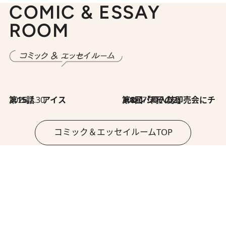
COMIC & ESSAY
ROOM
2026.7.30
第15話 アイス
2026.7.30
第8回「同人誌即売会にチャレンジ その2」
コミック＆エッセイルームTOP