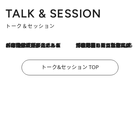
TALK & SESSION
トーク＆セッション
2026.8.3
「今後値上げがあるとすれば…」「リスクがあるのは今年の冬」エネルギー専門家が語る、ホルムズ海峡封鎖が家庭にもたらす“ある心配”
2026.8.3
「住宅建てられない…」「サーチャージ料の高値が続いている」ホルムズ海峡封鎖による影響はいつまで続く？《エネルギー専門家に聞く“どうなる日本の暮らし”》
トーク&セッション TOP