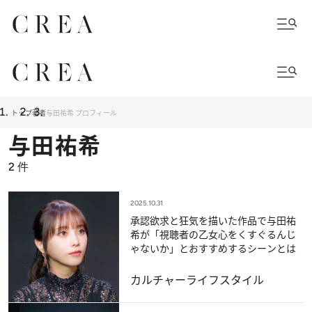
トップ
著者
与田祐希 プロフィール
与田祐希
2
件
2025.10.31
承認欲求と狂気を描いた作品で与田祐
希が「視聴者の乙女心をくすぐるんじ
ゃないか」とおすすめするシーンとは
カルチャー
ライフスタイル