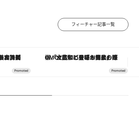
フィーチャー記事一覧
【銀座で出合う最旬美容】美髪ケアや上質な眠り…セルフケアのアップデートから、特別な名入れギフトまで。大人のための「ReFa GINZA」クルーズ
「土佐和ハーブかき氷」がOMO7高知に登場！生姜、山椒、大葉など目にも舌にも涼を呼ぶ郷土の味