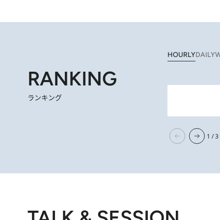
HOURLY
DAILY
W
RANKING
ランキング
2026.
【阿川佐和子さんの年とる力】なぜ70代で始めた趣味は“こんなに楽しい”のか？ ピアノ、俳句…スランプに陥っても
1 / 3
TALK & SESSION