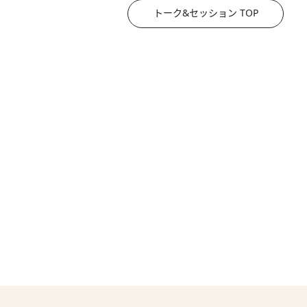
トーク&セッション TOP
2026.8.3
《「文士の子ども被害者の会」発足！》阿川佐和子（72）が語る遠藤周作に北杜夫、劇作家・矢代静一の子どもたちの“文豪プライベート事件簿”