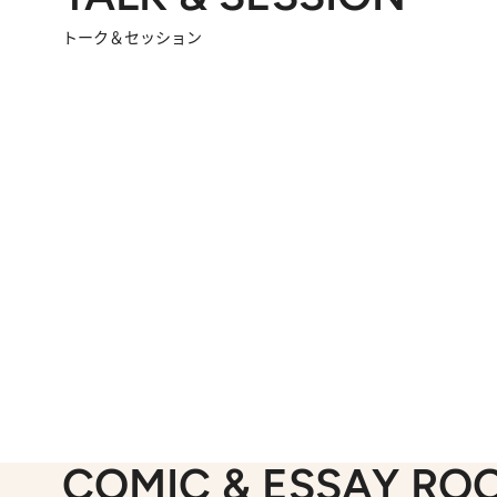
トーク＆セッション
2026.8.3
「今後値上げがあるとすれば…」「リスクがあるのは今年の冬」エネルギー専門家が語る、ホルムズ海峡封鎖が家庭にもたらす“ある心配”
2026.
「住宅建てられない…」「サーチャージ料の高値が続いている」ホルムズ海峡封鎖による影響はいつまで続く？《エネルギー専門家に聞く“どうなる日本の暮らし”》
COMIC & ESSAY RO