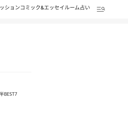
ッション
コミック&エッセイルーム
占い
BEST7