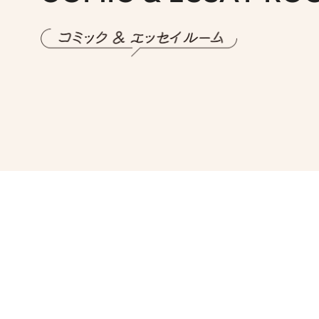
2026.7.30
第15話 アイス
2026.
第8回「同人誌即
2026.7.8
川添愛「言葉のセンス研究所」（7）今の時代でもどうにか使えそうな「攻める言葉」を考える
2026.
第35回「打ち勝て！ 本厄 その3」