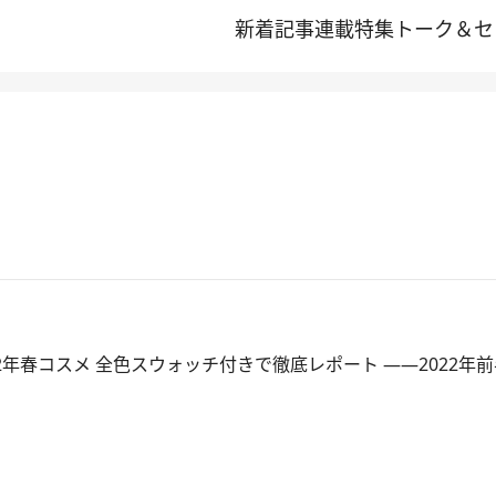
新着記事
連載
特集
トーク＆セ
2年春コスメ 全色スウォッチ付きで徹底レポート ――2022年前半