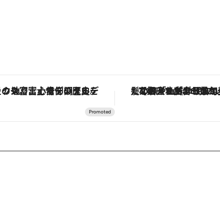
「星のや富士」でデジタルデトックス。冨士信仰の歴史を辿り、心身を調える。