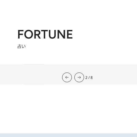
FORTUNE
占い
流光七奈の12星座占い
2026年下半期の運勢
韓国式四柱推命
心理占星学研究家
岡本翔子の星占い2026年
2026.7.31
心理占星学研究家 岡本翔子の星占い
2026.7.29
流光七奈の12星座占い
2026.7.6
東京ケイ子の 「オンナの算命学」
岡本翔子の日めくりムーンカレンダー
2026.8.2
今週の12星座占い
2026.8.7
2
/
8