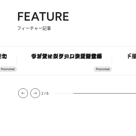
FEATURE
フィーチャー記事
手法で満喫！
ヴァシュロン・コンスタンタン「オーヴァーシーズ・オートマティック」。旅愛好家のお気に入りコレクションから、ジェンダーレスな新作が登場
2
/
6