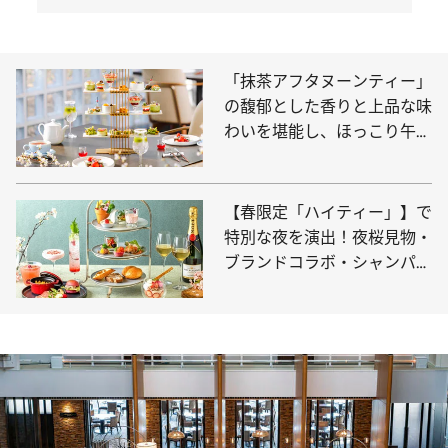
「抹茶アフタヌーンティー」
の馥郁とした香りと上品な味
わいを堪能し、ほっこり午後
のひとときを
【春限定「ハイティー」】で
特別な夜を演出！夜桜見物・
ブランドコラボ・シャンパン
フリーフローとスペシャル感
満載。歓送迎会やご褒美時間
にも最適！