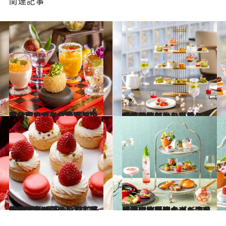
関連記事
2026.4.28
【三国志テーマのアフタヌーンティーも登場！】進化するホテルの本格中華＆和の「お食事系アフタヌーンティー」3選
旅＆お出かけ
2026.4.14
「抹茶アフタヌーンティー」の馥郁とした香りと上品な味わいを堪能し、ほっこり午後のひとときを
旅＆お出かけ
2026.3.31
GW期間も開催！【いちごフェア2026 part4】多彩なスタイルでいちごを満喫できる「いちご＆スイーツブッフェ」東京都内ホテル3選
旅＆お出かけ
2026.3.17
【春限定「ハイティー」】で特別な夜を演出！夜桜見物・ブランドコラボ・シャンパンフリーフローとスペシャル感満載。歓送迎会やご褒美時間にも最適！
旅＆お出かけ