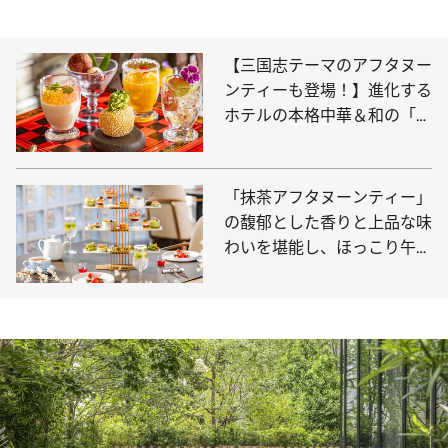
【三国志テーマのアフタヌー
ンティーも登場！】進化する
ホテルの本格中華＆和の「お
食事系アフタヌーンティー」
3選
「抹茶アフタヌーンティー」
の馥郁とした香りと上品な味
わいを堪能し、ほっこり午後
のひとときを