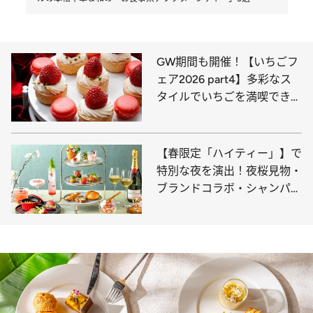
GW期間も開催！【いちごフ
ェア2026 part4】多彩なス
タイルでいちごを満喫できる
「いちご＆スイーツブッフ
ェ」東京都内ホテル3選
【春限定「ハイティー」】で
特別な夜を演出！夜桜見物・
ブランドコラボ・シャンパン
フリーフローとスペシャル感
満載。歓送迎会やご褒美時間
にも最適！