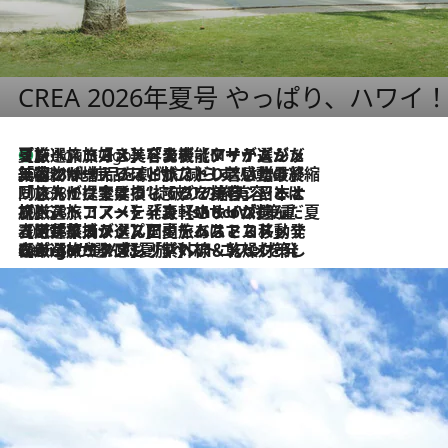
CREA 2026年夏号 やっぱり、ハワイ
【厳選旅コスメ】「多機能アイテムがメイン！」旅好き美容エディターが選んだ夏旅ベストコスメを発表【Mサイズジップ】
2 Hours Ago
2026.8.6
「荷物が増えるほど旅ストレスは増す」美容ジャーナリストがたどり着いた最終結論。“化粧品を劇的に減らす”感動の凝縮美容とは
2026.8.6
「旅先には金髪ウィッグを持参」日本と同じメイクでは損してる!? 美容ジャーナリストが提案する“掟破りの旅美容”とは
2026.8.6
【厳選旅コスメ】「身軽さ＆UV対策重視！」ヘアアーティストshucoが選んだ夏旅ベストコスメを発表【Mサイズジップ】
2026.8.5
【厳選旅コスメ】国内をあちこち移動する河井菜摘が選んだ夏旅ベストコスメ発表！「リラックスアイテムはマスト」【Mサイズジップ】
2026.8.4
【厳選旅コスメ】「紫外線＆乾燥対策しながらメイク感も！」ヘア＆メイクGeorgeが選んだ夏旅ベストコスメを発表！【Mサイズジップ】