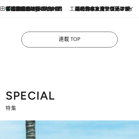
田中稲の勝手に再ブーム
「湘南乃風に憧れて」観客大盛上がりの“タオル回し”に、ラッパー顔負けの高速歌唱まで…さだまさし（74）のアグレッシブすぎる現在地
6 Hours Ago
工藤まやのおもてなしハワイ
2026.8.6
【ハワイ土産】ローカルの絶大な支持で復活！ 絶品の幻クッキー《元ファンの日本人女性が受け継いだ名店》
連載 TOP
SPECIAL
特集