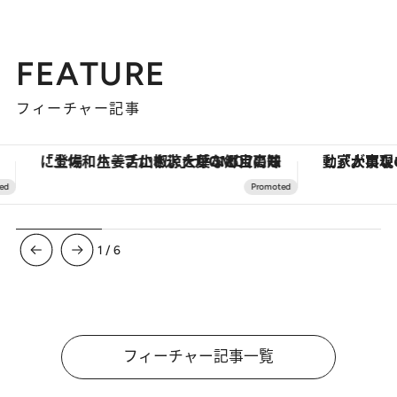
FEATURE
フィーチャー記事
「土佐和ハーブかき氷」がOMO7高知に登場！生姜、山椒、大葉など目にも舌にも涼を呼ぶ郷土の味
1
/
6
フィーチャー記事一覧