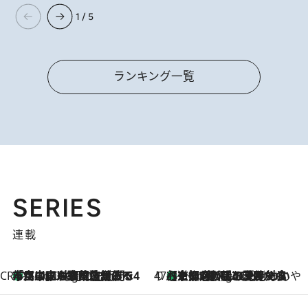
1 / 5
ランキング一覧
SERIES
連載
CREA'S CHOICE
「立川にも歌舞伎があるんだよ」 片岡仁左衛門・市川中車ら豪華座組みで4年目の立川立飛歌舞伎へ
1 Hour Ago
47都道府県の手みやげ ひんやりスイーツで夏を満喫
【京都府】この夏絶対食べたい 冷やしておいしいおやつ3選 ひと口目から心を掴む新緑のテリーヌ
1 Hour Ago