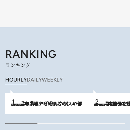
RANKING
ランキング
HOURLY
DAILY
WEEKLY
2026.8.5
【西日本エリアを総まとめ】 47都道府県の手みやげ ひんやりスイーツで夏を満喫
2026.8.5
【阿川佐和子さんの年とる力】なぜ70代で始めた趣味は“こんなに楽しい”のか？ ピアノ、俳句…スランプに陥っても続けられる“ある秘訣”とは