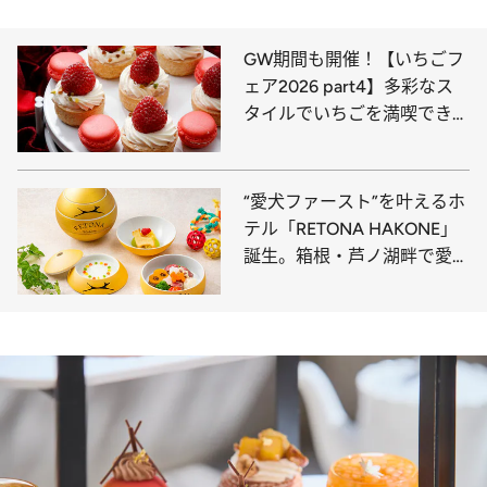
GW期間も開催！【いちごフ
ェア2026 part4】多彩なス
タイルでいちごを満喫できる
「いちご＆スイーツブッフ
ェ」東京都内ホテル3選
“愛犬ファースト”を叶えるホ
テル「RETONA HAKONE」
誕生。箱根・芦ノ湖畔で愛犬
とゆったりしたひとときを！