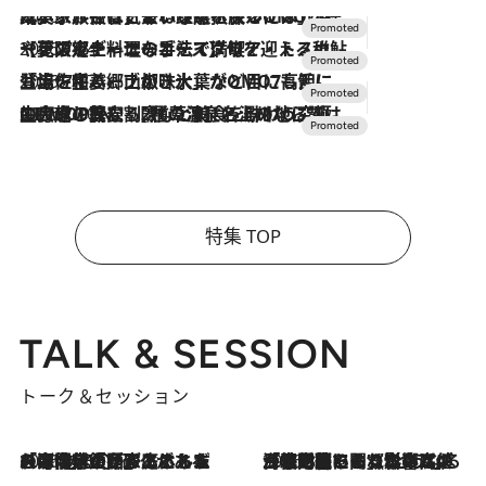
2026.7.31
【ホテル帰省】という選択肢をOMOが提案。家族とほどよい距離を保つには「昼は実家、夜は気兼ねなくホテルで！」
2026.7.24
【夏限定ディナーコース】旬を迎える稚鮎や花ズッキーニなどをイタリア・トスカーナの郷土料理の手法で満喫！
2026.7.17
「土佐和ハーブかき氷」がOMO7高知に登場！生姜、山椒、大葉など目にも舌にも涼を呼ぶ郷土の味
2026.7.10
NEW OPEN！【界 草津】名湯の地に誕生。趣の異なる2種の温泉と上州ならではの会席・蕎麦割烹など美食を味わう究極の癒やし旅
特集 TOP
TALK & SESSION
トーク＆セッション
2026.8.3
「今後値上げがあるとすれば…」「リスクがあるのは今年の冬」エネルギー専門家が語る、ホルムズ海峡封鎖が家庭にもたらす“ある心配”
2026.8.3
「住宅建てられない…」「サーチャージ料の高値が続いている」ホルムズ海峡封鎖による影響はいつまで続く？《エネルギー専門家に聞く“どうなる日本の暮らし”》