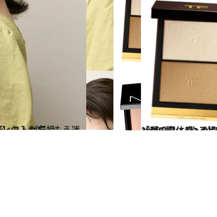
・Cシニアアーティストが伝授
2025.7.2
「顔の立体感」が別人級！【間違いのないハ
ビューティ＆ヘル