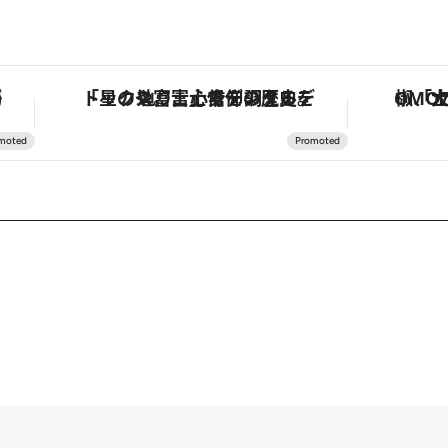
作が登場
「星のや富士」でデジタルデトックス。冨士信仰の歴史を辿り、心身を調える。