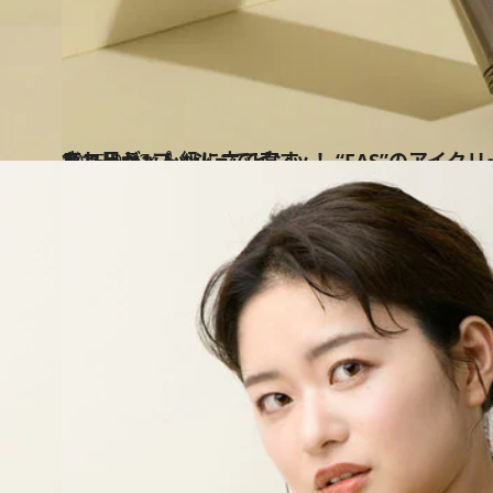
2025.9.22
疲れ目が1プッシュでピンッ！ “FAS”のアイクリームはしぼんだまぶたをコルセット級に立て直す
ビューティ＆ヘルス