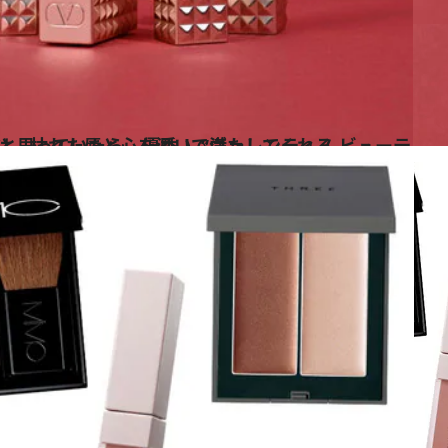
！ “ヴァレンティノ ビューティ”のリップバームは、枯れた唇と心を潤いで満たしてくれる
ス