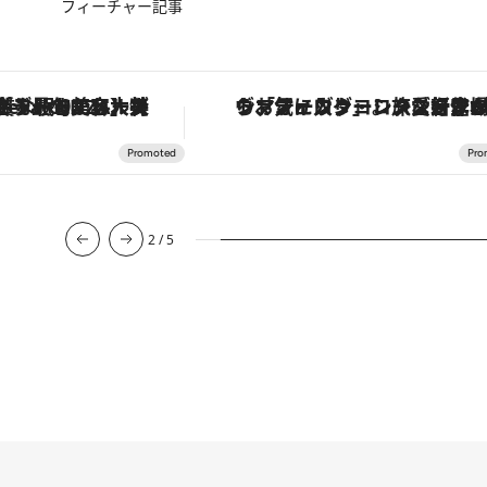
フィーチャー記事
【銀座で出合う最旬美容】美髪ケアや上質な眠り…セルフケアのアップデートから、特別な名入れギフトまで。大人のための「ReFa GINZA」クルーズ
ヴァシュロン・コンスタンタン「オーヴァーシーズ・オートマティック」。旅愛好家のお気に入りコレクションから、ジェンダーレスな新
2
/
5