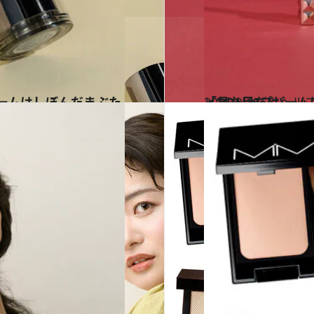
2025.9.15
「見た目だけ……」と思っていたら、優秀
ビューティ＆ヘル