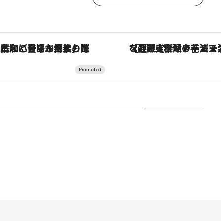
「土佐和ハーブかき氷」がOMO7高知に登場！生姜、山椒、大葉など目にも舌にも涼を呼ぶ郷土の味
【夏限定ディナーコース】旬を迎える稚鮎や花ズッキーニなどをイタリア・トスカーナの