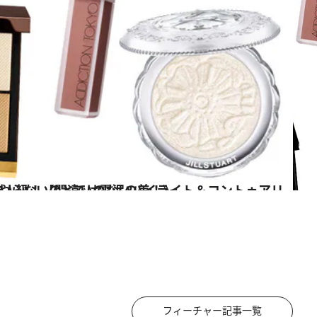
イライト＆コントゥアリング9選】《やるとやらないのとでは雲泥の差！》
ス
フィーチャー記事一覧