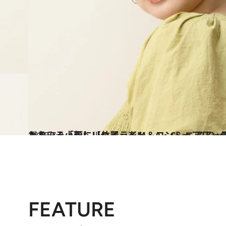
2025.7.2
みるみる小顔に【ハイライト＆コントゥアリング】の入れ方、もう迷わない！「正しい位置」をM・A
ビューティ＆ヘルス
FEATURE