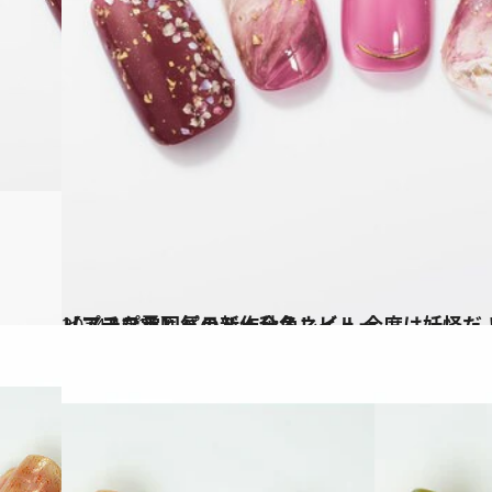
2024.10.26
【プチプラ】パラドゥ秋冬ネイル 今度は妖怪だ！ 和の印象漂うミステリアスな雰囲気の新作全色レビュー
ビューティ＆ヘルス