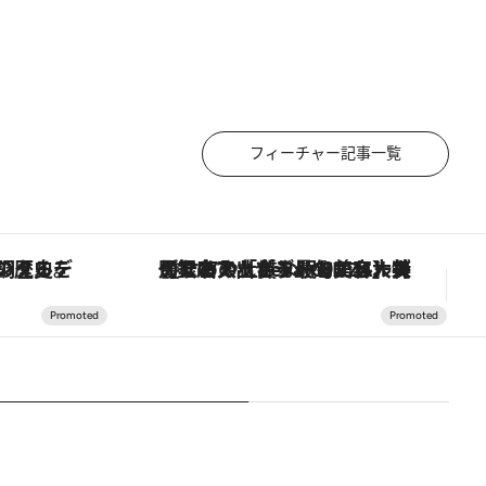
フィーチャー記事一覧
の歴史を辿り、心身を調える。
【銀座で出合う最旬美容】美髪ケアや上質な眠り…セルフケアのアップデートから、特別な名入れギフトまで。大人のための「ReFa GINZA」クルーズ