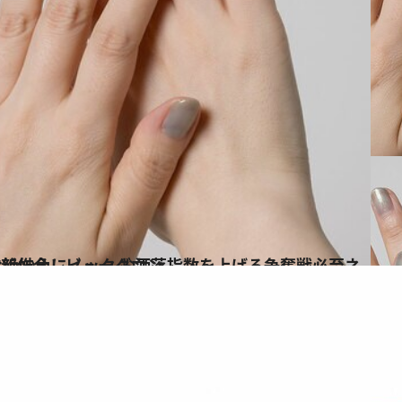
上げる争奪戦必至ネイル“まるで氷河”な絶妙色にノックダウン
ス