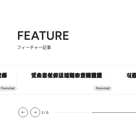
FEATURE
フィーチャー記事
・オートマティック」。旅愛好家のお気に入りコレクションから、ジェンダーレスな新作が登場
「大事なのは地域の意識を変えること」。ロレックス賞受賞の自然保護活動家が実現させたナイジェリアの自然環境の復活
【夏限
3
/
6