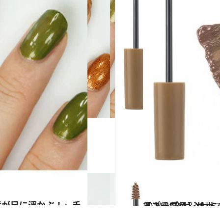
2024.10.8
【プチプラ】サナ ニューボーン新作「自分の
ビューティ＆ヘル