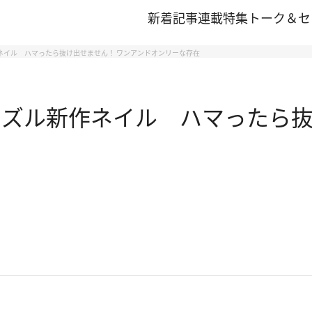
新着記事
連載
特集
トーク＆セ
ネイル ハマったら抜け出せません！ ワンアンドオンリーな存在
ラズル新作ネイル ハマったら抜