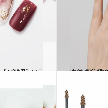
2024.10.4
【プチプラ】OSAJI新作全レビュー お洒落指数を
ビューティ＆ヘル