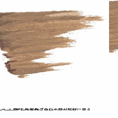
顔が新鮮に見える！」“ふわふわミュート眉”を作るならコレ
ス