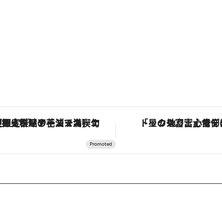
定ディナーコース】旬を迎える稚鮎や花ズッキーニなどをイタリア・トスカーナの郷土料理の手法で満喫！
「星のや富士」でデジタルデトックス。冨士信仰