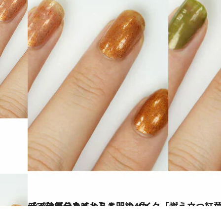
2024.10.4
【プチプラネイル】キャンメイク「燃え立つ紅葉が目に浮かぶ！」手元で秋気分を味わえる悶絶4色
ビューティ＆ヘルス