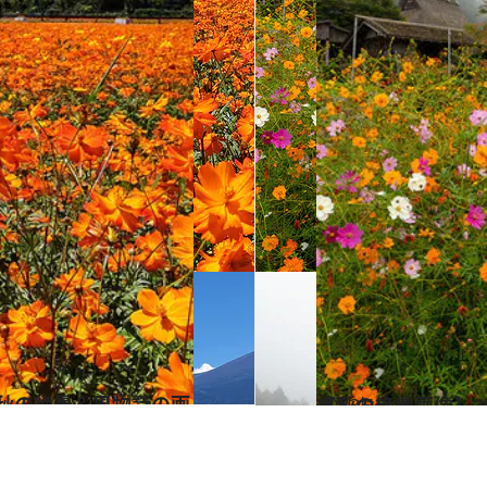
2023.10.19
【秋の絶景画像】2023年版 近畿エリアの秋の絶景＆風物詩の画像（70点）
旅＆お出かけ