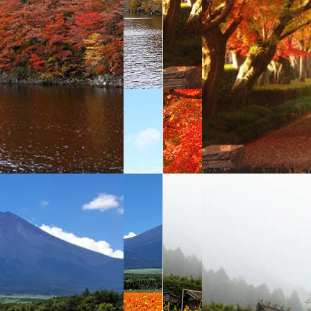
2024.9.24
【秋の絶景画像】2024年版 関東エリアの秋の絶景＆風物詩の画像（70点）
旅＆お出かけ