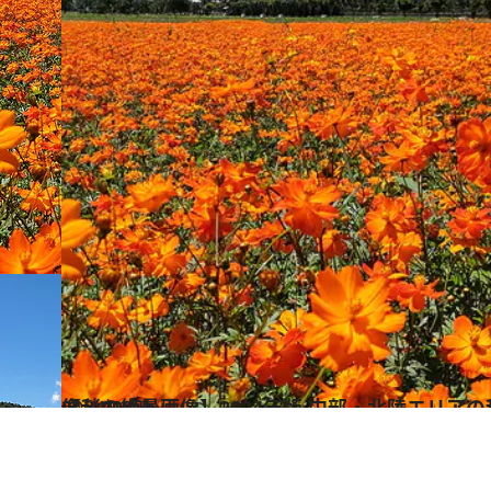
2024.10.5
【秋の絶景画像】2024年版 中部・北陸エリアの秋の絶景＆風物詩の画像（90点）
旅＆お出かけ