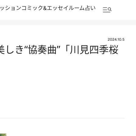
ッション
コミック&エッセイルーム
占い
2024.10.5
美しき“協奏曲”「川見四季桜