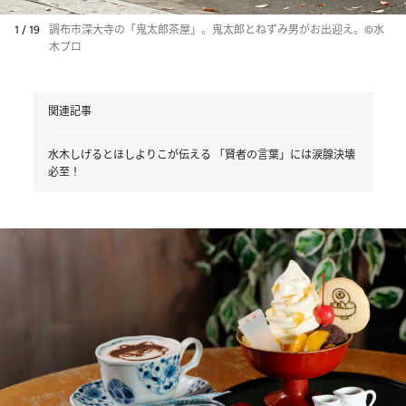
1 / 19
調布市深大寺の「鬼太郎茶屋」。鬼太郎とねずみ男がお出迎え。©水
木プロ
関連記事
水木しげるとほしよりこが伝える 「賢者の言葉」には涙腺決壊
必至！