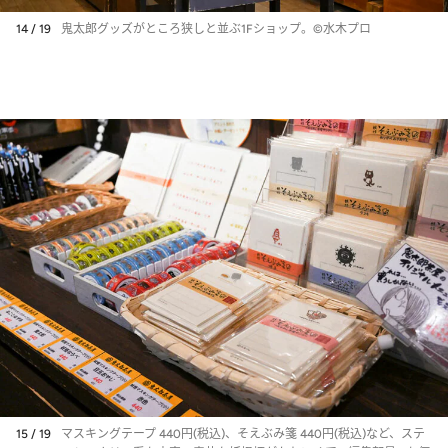
14 / 19
鬼太郎グッズがところ狭しと並ぶ1Fショップ。©水木プロ
15 / 19
マスキングテープ 440円(税込)、そえぶみ箋 440円(税込)など、ステ