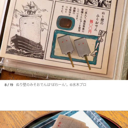
8 / 19
ぬり壁のみそおでんは“ぼわーん”。©水木プロ