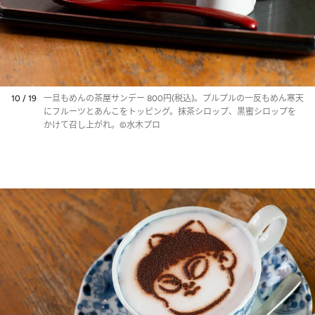
10 / 19
一旦もめんの茶屋サンデー 800円(税込)。プルプルの一反もめん寒天
にフルーツとあんこをトッピング。抹茶シロップ、黒蜜シロップを
かけて召し上がれ。©水木プロ