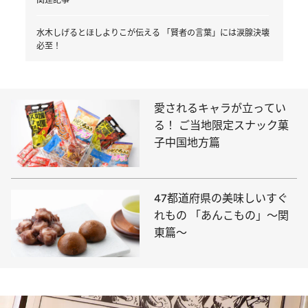
水木しげるとほしよりこが伝える 「賢者の言葉」には涙腺決壊
必至！
愛されるキャラが立ってい
る！ ご当地限定スナック菓
子中国地方篇
47都道府県の美味しいすぐ
れもの 「あんこもの」～関
東篇～