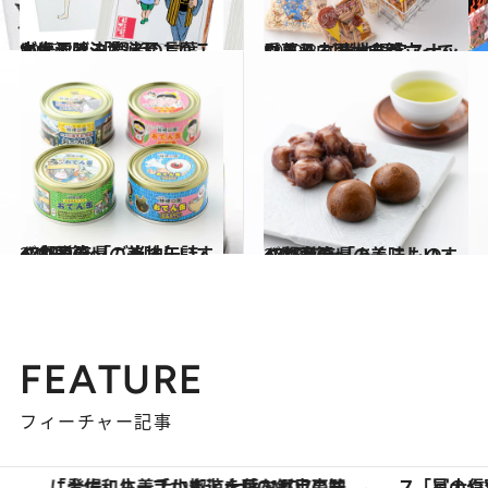
2015.2.5
水木しげるとほしよりこが伝える 「賢者の言葉」には涙腺決壊必至！
カルチャー
2019.3.3
愛されるキャラが立っている！ ご当地限定スナック菓子中国地方篇
グルメ
2018.3.1
47都道府県の美味しいすぐれもの 「ご当地缶詰」～中国篇～
グルメ
2018.4.5
47都道府県の美味しいすぐれもの 「あんこもの」～関東篇～
グルメ
FEATURE
フィーチャー記事
「土佐和ハーブかき氷」がOMO7高知に登場！生姜、山椒、大葉など目にも舌にも涼を呼ぶ郷土の味