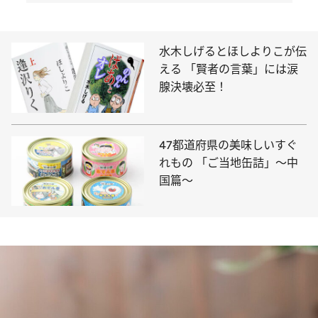
水木しげるとほしよりこが伝
える 「賢者の言葉」には涙
腺決壊必至！
47都道府県の美味しいすぐ
れもの 「ご当地缶詰」～中
国篇～