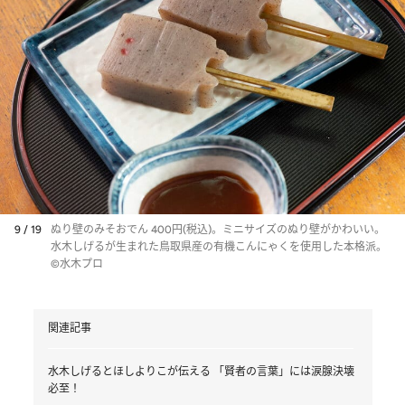
9 / 19
ぬり壁のみそおでん 400円(税込)。ミニサイズのぬり壁がかわいい。
水木しげるが生まれた鳥取県産の有機こんにゃくを使用した本格派。
©水木プロ
関連記事
水木しげるとほしよりこが伝える 「賢者の言葉」には涙腺決壊
必至！