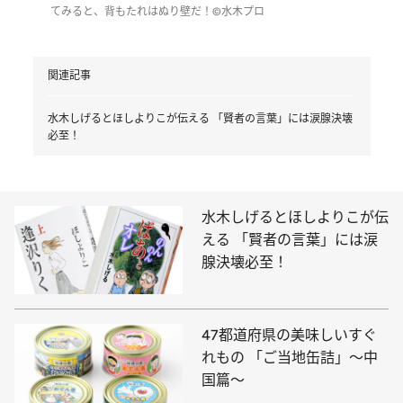
てみると、背もたれはぬり壁だ！©水木プロ
関連記事
水木しげるとほしよりこが伝える 「賢者の言葉」には涙腺決壊
必至！
水木しげるとほしよりこが伝
える 「賢者の言葉」には涙
腺決壊必至！
47都道府県の美味しいすぐ
れもの 「ご当地缶詰」～中
国篇～