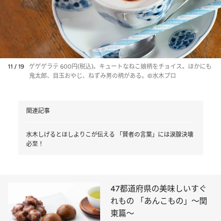
11 / 19
ゲゲゲラテ 600円(税込)。キュートなねこ娘柄をチョイス。ほかにも
鬼太郎、目玉おやじ、ねずみ男の柄がある。©水木プロ
関連記事
水木しげるとほしよりこが伝える 「賢者の言葉」には涙腺決壊
必至！
47都道府県の美味しいすぐ
れもの 「あんこもの」～関
東篇～