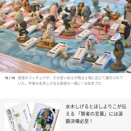
19 / 19
妖怪のフィギュアが、その言い伝えが残る土地に応じて展示されて
いた。作者の水木しげるも妖怪の一員に！©水木プロ
水木しげるとほしよりこが伝
える 「賢者の言葉」には涙
腺決壊必至！