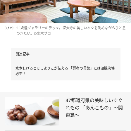
3 / 19
2F妖怪ギャラリーのデッキ。深大寺の美しい木々を眺めながらひと息
つきたい。©水木プロ
関連記事
水木しげるとほしよりこが伝える 「賢者の言葉」には涙腺決壊
必至！
47都道府県の美味しいすぐ
れもの 「あんこもの」～関
東篇～