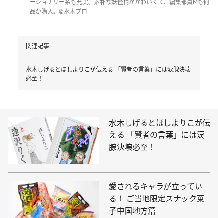
ーショナリー系も充実。素朴な妖怪柄がかわいくて、編集部員Mも何
品か購入。©水木プロ
関連記事
水木しげるとほしよりこが伝える 「賢者の言葉」には涙腺決壊
必至！
水木しげるとほしよりこが伝
える 「賢者の言葉」には涙
腺決壊必至！
愛されるキャラが立ってい
る！ ご当地限定スナック菓
子中国地方篇