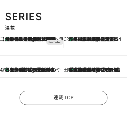
SERIES
連載
【CREA×星野リゾート】唯一無二。癒しと発見が待つ場所へ
【トンボの足水浴】ヒノキの香りに包まれて涼感マックス！約13℃の湧水かけ流しを避暑地「星野温泉 トンボの湯」で体験
2 Hours Ago
CREA'S CHOICE
「立川にも歌舞伎があるんだよ」 片岡仁左衛門・市川中車ら豪華座組みで4年目の立川立飛歌舞伎へ
4 Hours Ago
47都道府県の手みやげ ひんやりスイーツで夏を満喫
【京都府】この夏絶対食べたい 冷やしておいしいおやつ3選 ひと口目から心を掴む新緑のテリーヌ
4 Hours Ago
田中稲の勝手に再ブーム
「湘南乃風に憧れて」観客大盛上がりの“タオル回し”に、ラッパー顔負けの高速歌唱まで…さだまさし（74）のアグレッシブすぎる現在地
9 Hours Ago
連載 TOP