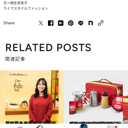
文＝桐生奈奈子
ライフスタイル
ファッション
Share
RELATED POSTS
関連記事
2022.10.28
【アウトドアブランド社員に聞く！】 外遊びを楽しむための必携リスト 〈チャムス篇〉
ライフスタイル
2023.5.7
【CHUMSがKalitaとコラボ】 コーヒーを気軽に楽しむ6点セット 賑やかなデザインに気分も上がる！
ライフスタイル