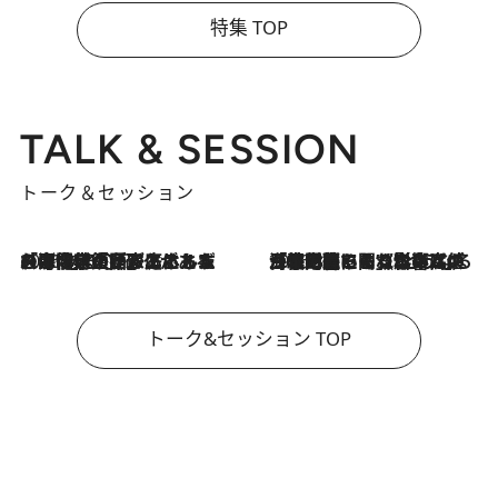
特集 TOP
TALK & SESSION
トーク＆セッション
2026.8.3
「今後値上げがあるとすれば…」「リスクがあるのは今年の冬」エネルギー専門家が語る、ホルムズ海峡封鎖が家庭にもたらす“ある心配”
2026.8.3
「住宅建てられない…」「サーチャージ料の高値が続いている」ホルムズ海峡封鎖による影響はいつまで続く？《エネルギー専門家に聞く“どうなる日本の暮らし”》
トーク&セッション TOP