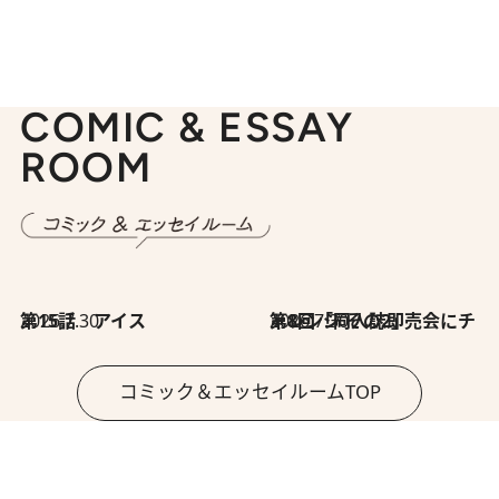
COMIC & ESSAY
ROOM
2026.7.30
第15話 アイス
2026.7.30
第8回「同人誌即売会にチャレンジ その2」
コミック＆エッセイルームTOP