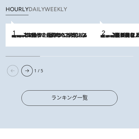
HOURLY
DAILY
WEEKLY
2026.8.5
【阿川佐和子さんの年とる力】なぜ70代で始めた趣味は“こんなに楽しい”のか？ ピアノ、俳句…スランプに陥っても続けられる“ある秘訣”とは
2026.8.5
【なぜ吉沢亮は「気配を消せる」のか？】興行収入208億の『国宝』を経て挑むミュージカル『ディア・エヴァン・ハンセン』。トップ俳優が舞台上でさらけ出した“孤独”とは
1 / 5
ランキング一覧