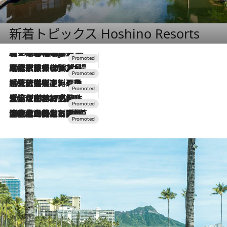
新着トピックス Hoshino Resorts
【トンボの足水浴】ヒノキの香りに包まれて涼感マックス！約13℃の湧水かけ流しを避暑地「星野温泉 トンボの湯」で体験
2 Hours Ago
2026.7.31
【ホテル帰省】という選択肢をOMOが提案。家族とほどよい距離を保つには「昼は実家、夜は気兼ねなくホテルで！」
2026.7.24
【夏限定ディナーコース】旬を迎える稚鮎や花ズッキーニなどをイタリア・トスカーナの郷土料理の手法で満喫！
2026.7.17
「土佐和ハーブかき氷」がOMO7高知に登場！生姜、山椒、大葉など目にも舌にも涼を呼ぶ郷土の味
2026.7.10
NEW OPEN！【界 草津】名湯の地に誕生。趣の異なる2種の温泉と上州ならではの会席・蕎麦割烹など美食を味わう究極の癒やし旅