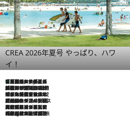
CREA 2026年夏号 やっぱり、ハワ
イ！
【厳選旅コスメ】「多機能アイテムがメイン！」旅好き美容エディターが選んだ夏旅ベストコスメを発表【Mサイズジップ】
4 Hours Ago
2026.8.6
「荷物が増えるほど旅ストレスは増す」美容ジャーナリストがたどり着いた最終結論。“化粧品を劇的に減らす”感動の凝縮美容とは
2026.8.6
「旅先には金髪ウィッグを持参」日本と同じメイクでは損してる!? 美容ジャーナリストが提案する“掟破りの旅美容”とは
2026.8.6
【厳選旅コスメ】「身軽さ＆UV対策重視！」ヘアアーティストshucoが選んだ夏旅ベストコスメを発表【Mサイズジップ】
2026.8.5
【厳選旅コスメ】国内をあちこち移動する河井菜摘が選んだ夏旅ベストコスメ発表！「リラックスアイテムはマスト」【Mサイズジップ】
2026.8.4
【厳選旅コスメ】「紫外線＆乾燥対策しながらメイク感も！」ヘア＆メイクGeorgeが選んだ夏旅ベストコスメを発表！【Mサイズジップ】