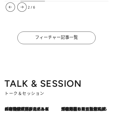
3
/
6
フィーチャー記事一覧
TALK & SESSION
トーク＆セッション
2026.8.3
「今後値上げがあるとすれば…」「リスクがあるのは今年の冬」エネルギー専門家が語る、ホルムズ海峡封鎖が家庭にもたらす“ある心配”
2026.8.3
「住宅建てられない…」「サーチャージ料の高値が続いている」ホルムズ海峡封鎖による影響はいつまで続く？《エネルギー専門家に聞く“どうなる日本の暮らし”》