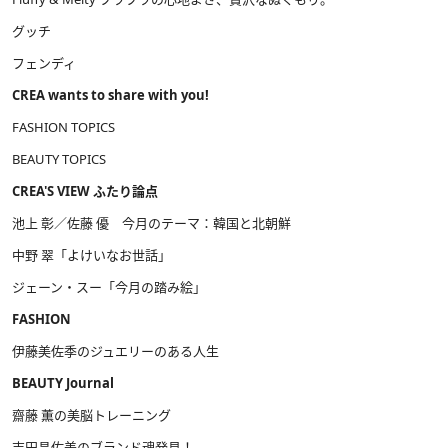
グッチ
フェンディ
CREA wants to share with you!
FASHION TOPICS
BEAUTY TOPICS
CREA'S VIEW ふたり論点
池上 彰／佐藤 優 今月のテーマ：韓国と北朝鮮
中野 翠「よけいなお世話」
ジェーン・スー「今月の踏み絵」
FASHION
伊藤美佐季のジュエリーのある人生
BEAUTY Journal
齋藤 薫の美脳トレーニング
吉田昌佐美のブランド魂発見！