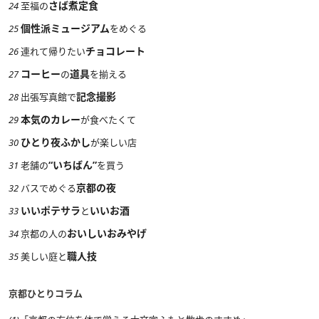
さば煮定食
24
至福の
個性派ミュージアム
25
をめぐる
チョコレート
26
連れて帰りたい
コーヒー
道具
27
の
を揃える
記念撮影
28
出張写真館で
本気のカレー
29
が食べたくて
ひとり夜ふかし
30
が楽しい店
“いちばん”
31
老舗の
を買う
京都の夜
32
バスでめぐる
いいポテサラ
いいお酒
33
と
おいしいおみやげ
34
京都の人の
職人技
35
美しい庭と
京都ひとりコラム