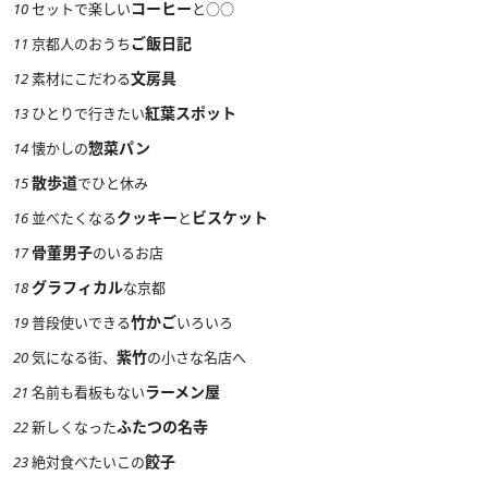
コーヒー
10
セットで楽しい
と○○
ご飯日記
11
京都人のおうち
文房具
12
素材にこだわる
紅葉スポット
13
ひとりで行きたい
惣菜パン
14
懐かしの
散歩道
15
でひと休み
クッキー
ビスケット
16
並べたくなる
と
骨董男子
17
のいるお店
グラフィカル
18
な京都
竹かご
19
普段使いできる
いろいろ
紫竹
20
気になる街、
の小さな名店へ
ラーメン屋
21
名前も看板もない
ふたつの名寺
22
新しくなった
餃子
23
絶対食べたいこの