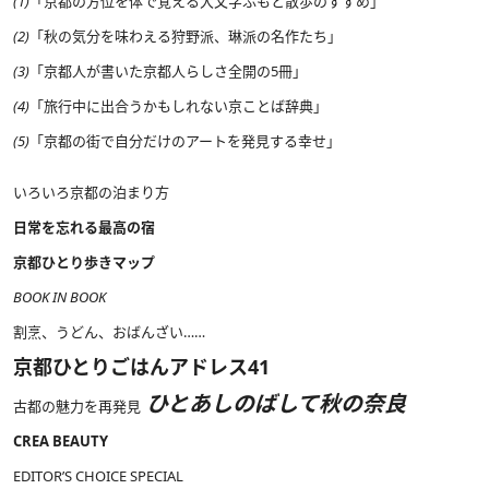
(1)
「京都の方位を体で覚える大文字ふもと散歩のすすめ」
(2)
「秋の気分を味わえる狩野派、琳派の名作たち」
(3)
「京都人が書いた京都人らしさ全開の5冊」
(4)
「旅行中に出合うかもしれない京ことば辞典」
(5)
「京都の街で自分だけのアートを発見する幸せ」
いろいろ京都の泊まり方
日常を忘れる最高の宿
京都ひとり歩きマップ
BOOK IN BOOK
割烹、うどん、おばんざい……
京都ひとりごはんアドレス41
ひとあしのばして秋の奈良
古都の魅力を再発見
CREA BEAUTY
EDITOR’S CHOICE SPECIAL