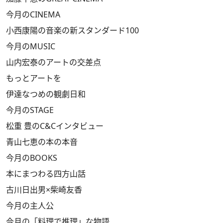
今月のCINEMA
小西康陽の音楽の新スタンダード100
今月のMUSIC
山内宏泰のアートの交差点
もっとアートを
伊達なつめの観劇日和
今月のSTAGE
松重 豊のC&Cインタビュー
青山七恵の本の本音
今月のBOOKS
本にまつわる四方山話
古川日出男×柴崎友香
今月の主人公
今月の「料理で推理」な物語