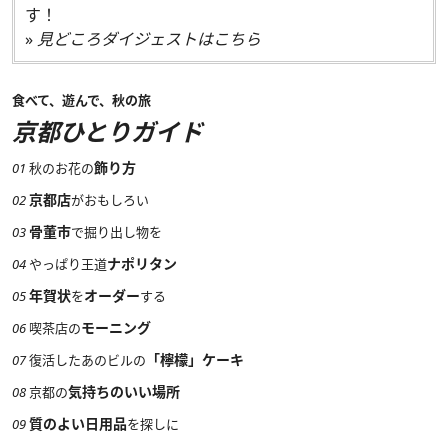
す！
»
見どころダイジェストはこちら
食べて、遊んで、秋の旅
京都ひとりガイド
飾り方
01
秋のお花の
京都店
02
がおもしろい
骨董市
03
で掘り出し物を
ナポリタン
04
やっぱり王道
年賀状
オーダー
05
を
する
モーニング
06
喫茶店の
「檸檬」ケーキ
07
復活したあのビルの
気持ちのいい場所
08
京都の
質のよい日用品
09
を探しに