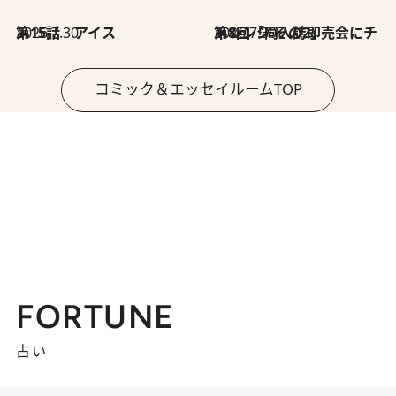
2026.7.30
第15話 アイス
2026.7.30
第8回「同人誌即売会にチャレンジ その2」
コミック＆エッセイルームTOP
FORTUNE
占い