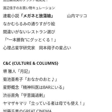
渡辺佳子のお買い物キュレーション
連載小説
「メガネと放蕩娘」
山内マリコ
なかむらるみの通りすがり絵
間違いがないレストラン選び
「“一本勝負”にグッとくる！」
心理占星学研究家 岡本翔子の星占い
C&C {CULTURE & COLUMNS}
堺 雅人「月記」
菊池亜希子「おなかのおと♪」
星野概念「精神科医はBARにいる」
渋谷直角「字意識過剰」
ヤマザキマリ「立っている者は母でも使え！」
加藤千恵のGREAT CINEMA