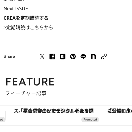
Next ISSUE
CREAを定期購読する
>
定期購読はこちらから
Share
FEATURE
フィーチャー記事
調える。
「土佐和ハーブかき氷」がOMO7高知に登場！生姜、山椒、大葉など目にも舌にも涼を呼ぶ郷土の味
【銀座で出合う最旬美容】美髪ケアや上質な