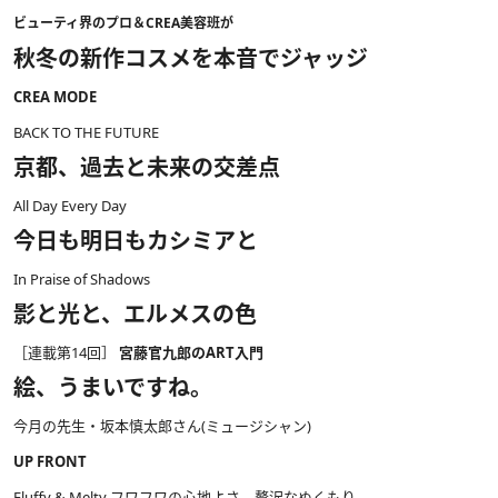
ビューティ界のプロ＆CREA美容班が
秋冬の新作コスメを本音でジャッジ
CREA MODE
BACK TO THE FUTURE
京都、過去と未来の交差点
All Day Every Day
今日も明日もカシミアと
In Praise of Shadows
影と光と、エルメスの色
［連載第14回］
宮藤官九郎のART入門
絵、うまいですね。
今月の先生・坂本慎太郎さん(ミュージシャン)
UP FRONT
Fluffy & Melty フワフワの心地よさ、贅沢なぬくもり。