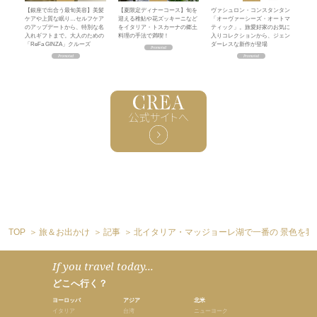
【銀座で出合う最旬美容】美髪
【夏限定ディナーコース】旬を
ヴァシュロン・コンスタンタン
ケアや上質な眠り…セルフケア
迎える稚鮎や花ズッキーニなど
「オーヴァーシーズ・オートマ
のアップデートから、特別な名
をイタリア・トスカーナの郷土
ティック」。旅愛好家のお気に
入れギフトまで。大人のための
料理の手法で満喫！
入りコレクションから、ジェン
「ReFa GINZA」クルーズ
ダーレスな新作が登場
TOP
旅＆お出かけ
記事
北イタリア・マッジョーレ湖で一番の 景色を我
If you travel today...
どこへ行く？
ヨーロッパ
アジア
北米
イタリア
台湾
ニューヨーク