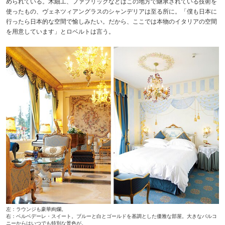
められている。木細工、ファブリックなどはこの地方で継承されている技術を
使ったもの、ヴェネツィアングラスのシャンデリアは至る所に。「僕も日本に
行ったら日本的な空間で愉しみたい。だから、ここでは本物のイタリアの空間
を用意しています」とロベルトは言う。
左：ラウンジも豪華絢爛。
右：ベルベデーレ・スイート。ブルーと白とゴールドを基調とした優雅な部屋。大きなバルコ
ニーからはいつでも特別な景色が。