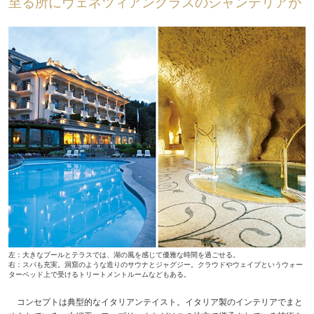
至る所にヴェネツィアングラスのシャンデリアが
左：大きなプールとテラスでは、湖の風を感じて優雅な時間を過ごせる。
右：スパも充実。洞窟のような造りのサウナとジャグジー。クラウドやウェイブというウォー
ターベッド上で受けるトリートメントルームなどもある。
コンセプトは典型的なイタリアンテイスト。イタリア製のインテリアでまと