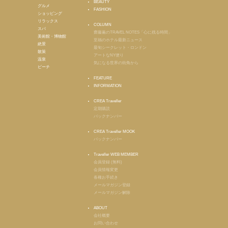
BEAUTY
グルメ
FASHION
ショッピング
リラックス
COLUMN
スパ
齋藤薫のTRAVEL NOTES「心に残る時間」
美術館・博物館
至福のホテル最新ニュース
絶景
最旬シークレット・ロンドン
散策
アートなNY便り
温泉
気になる世界の街角から
ビーチ
FEATURE
INFORMATION
CREA Traveller
定期購読
バックナンバー
CREA Traveller MOOK
バックナンバー
Traveller WEB MEMBER
会員登録 (無料)
会員情報変更
各種お手続き
メールマガジン登録
メールマガジン解除
ABOUT
会社概要
お問い合わせ