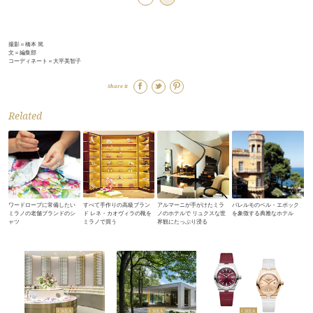
撮影＝橋本 篤
文＝編集部
コーディネート＝大平美智子
Share it
Related
ワードローブに常備したい
すべて手作りの高級ブラン
アルマーニが手がけたミラ
パレルモのベル・エポック
ミラノの老舗ブランドのシ
ド レネ・カオヴィラの靴を
ノのホテルで リュクスな世
を象徴する典雅なホテル
ャツ
ミラノで買う
界観にたっぷり浸る