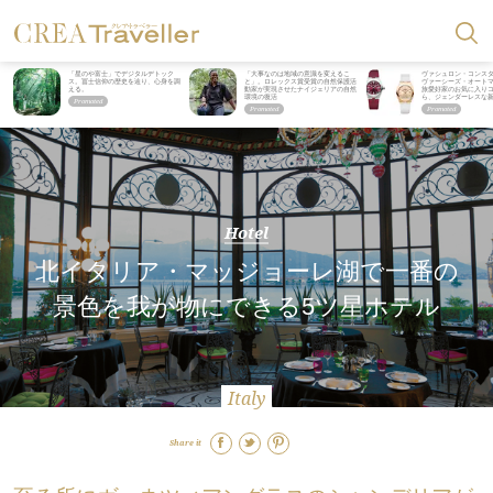
「星のや富士」でデジタルデトック
「大事なのは地域の意識を変えるこ
ヴァシュロン・コンス
ス。冨士信仰の歴史を辿り、心身を調
と」。ロレックス賞受賞の自然保護活
ヴァーシーズ・オート
える。
動家が実現させたナイジェリアの自然
旅愛好家のお気に入り
環境の復活
ら、ジェンダーレスな
Hotel
北イタリア・マッジョーレ湖で一番の
景色を我が物にできる5ツ星ホテル
Italy
Share it