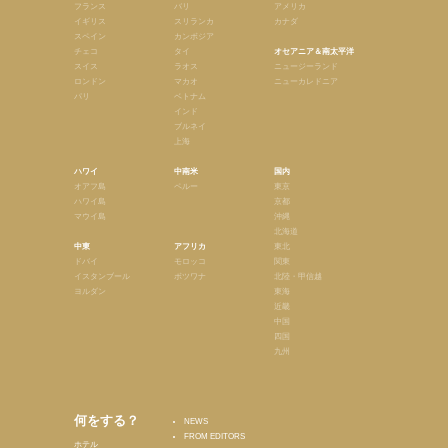
フランス
バリ
アメリカ
イギリス
スリランカ
カナダ
スペイン
カンボジア
チェコ
タイ
オセアニア＆南太平洋
スイス
ラオス
ニュージーランド
ロンドン
マカオ
ニューカレドニア
パリ
ベトナム
インド
ブルネイ
上海
ハワイ
中南米
国内
オアフ島
ペルー
東京
ハワイ島
京都
マウイ島
沖縄
北海道
中東
アフリカ
東北
ドバイ
モロッコ
関東
イスタンブール
ボツワナ
北陸・甲信越
ヨルダン
東海
近畿
中国
四国
九州
何をする？
NEWS
FROM EDITORS
ホテル