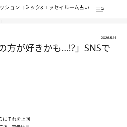
ッション
コミック&エッセイルーム
占い
！
2026.5.14
方が好きかも…!?」SNSで
らにそれを上回