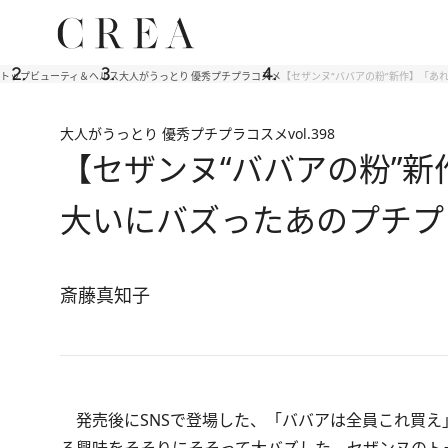
トップ
ビューティ＆ヘルス
大人がうっとり 優秀プチプラコスメ
【セザンヌ“ババアの粉”新作】「あ
大人がうっとり 優秀プチプラコスメ
vol.398
【セザンヌ“ババアの粉”新
大いにバズったあのプチプ
斎藤真知子
発売後にSNSで登場した、「ババアは全員これ買え