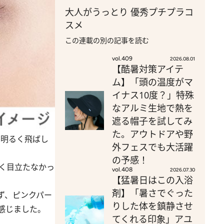
大人がうっとり 優秀プチプラコ
スメ
この連載の別の記事を読む
vol.409
2026.08.01
【酷暑対策アイテ
ム】「頭の温度がマ
イナス10度？」特殊
なアルミ生地で熱を
遮る帽子を試してみ
た。アウトドアや野
を明るく飛ばし
外フェスでも大活躍
の予感！
く目立たなかっ
vol.408
2026.07.30
【猛暑日はこの入浴
剤】「暑さでぐった
ず、ピンクパー
りした体を鎮静させ
感じました。
てくれる印象」アユ