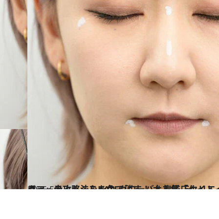
2026.5.9
クマ・赤み・シミを色で消す！ 大人気「ケイト ジュレリープコンシーラー」の攻略法をKATEグ
ビューティ＆ヘルス