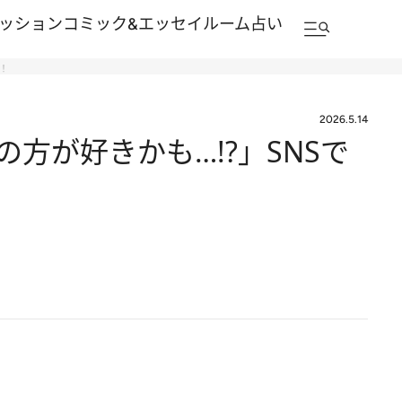
ッション
コミック&エッセイルーム
占い
！
2026.5.14
方が好きかも…!?」SNSで