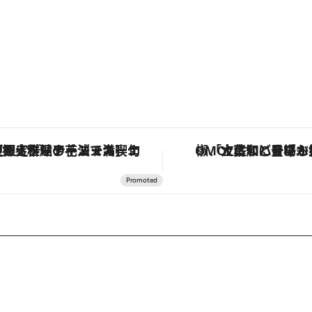
「土佐和ハーブかき氷」がOMO7高知に登場！生姜、山椒、大葉など目にも舌にも涼を呼ぶ郷土の味
「星のや富士」でデジタルデトックス。冨士信仰