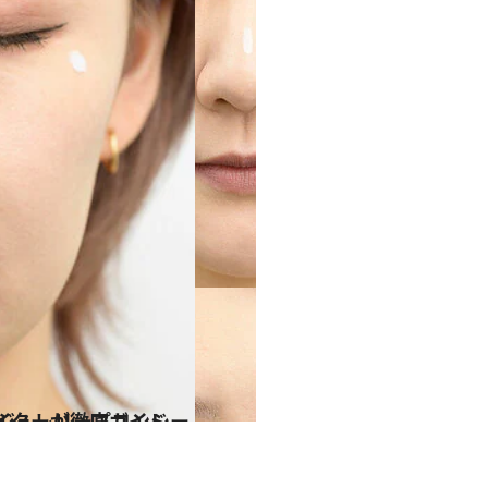
ローバル旗艦店クリエイターが徹底ガイド