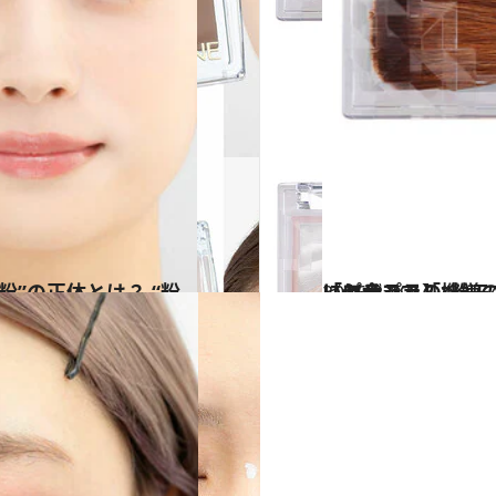
2026.2.19
「セザンヌの“粉モノ”は間違いない」“ババアの粉”の次のお粉は…万人に似合って「機嫌のいい顔」になれる大人ピンクチーク【春の自腹買いプチプラ】
ビューティ＆ヘル