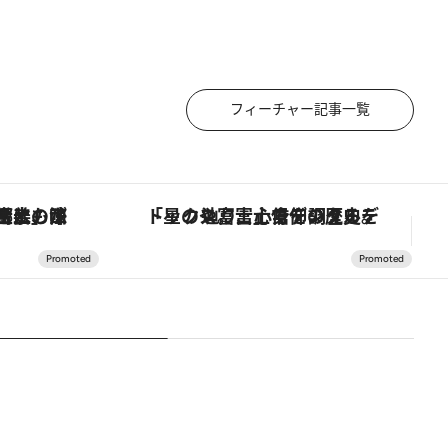
フィーチャー記事一覧
の歴史を辿り、心身を調える。
「大事なのは地域の意識を変えること」。ロレックス賞受賞の自然保護活動家が実現させたナイジェリアの自然環境の復活