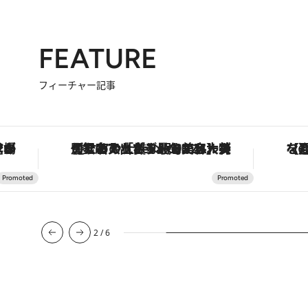
FEATURE
フィーチャー記事
な名入れギフトまで。大人のための「ReFa GINZA」クルーズ
【夏限定ディナーコース】旬を迎える稚鮎や花ズッキーニなどをイタリア・トスカーナの郷土料理の手法で満喫！
3
/
6