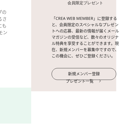
会員限定プレゼント
プの
2 / 7
パステルピンクよりもさらに
「CREA WEB MEMBER」に登録する
るさ
粒子のピンクパールが自然な
と、会員限定のスペシャルなプレゼン
にも
トへの応募、最新の情報が届くメール
モン
マガジンの受信など、数々のオリジナ
ル特典を享受することができます。現
在、新規メンバーを募集中ですので、
この機会に、ぜひご登録ください。
新規メンバー登録
プレゼント一覧