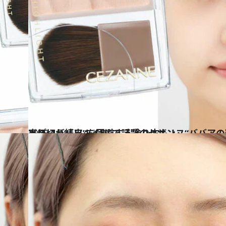
2025.11.8
売り切れ続出！ SNSで話題のセザンヌ“ババアの粉”の正体とは？ “粉っぽいババア”を回避する塗り方も！
ビューティ＆ヘルス