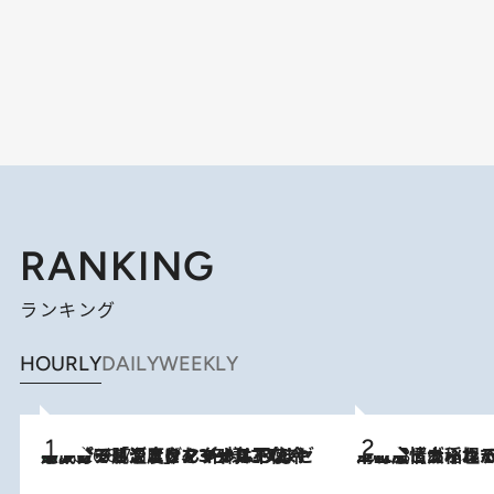
RANKING
ランキング
HOURLY
DAILY
WEEKLY
メントールやエタノールは不使用。ピジョンより、マイルドな冷感成分で肌温度をマイナス3℃まで下げる「ごきげんクール ひんやりアクアミスト」を3名様にプレゼント
2026.8.7
2026.8.5
下町風情あふれる台北屈指の人気エリア・大稲埕でセンスのいい台湾土産《ヴィン