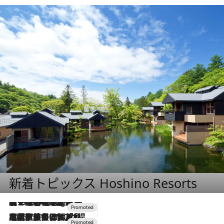
新着トピックス Hoshino Resorts
【トンボの足水浴】ヒノキの香りに包まれて涼感マックス！約13℃の湧水かけ流しを避暑地「星野温泉 トンボの湯」で体験
11 Hours Ago
2026.7.31
【ホテル帰省】という選択肢をOMOが提案。家族とほどよい距離を保つには「昼は実家、夜は気兼ねなくホテルで！」