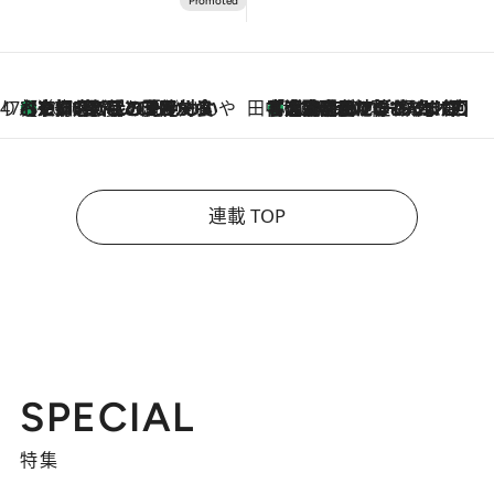
47都道府県の手みやげ ひんやりスイーツで夏を満喫
【京都府】この夏絶対食べたい 冷やしておいしいおやつ3選 ひと口目から心を掴む新緑のテリーヌ
2026.8.7
田中稲の勝手に再ブーム
「湘南乃風に憧れて」観客大盛上がりの“タオル回し”に、ラッパー顔負けの高速歌唱まで…さだまさし（74）のアグレッシブすぎる現在地
2026.8.7
連載 TOP
SPECIAL
特集