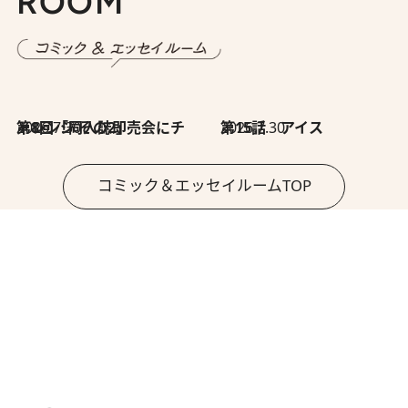
ROOM
2026.7.30
第8回「同人誌即売会にチャレンジ その2」
2026.7.30
第15話 アイス
コミック＆エッセイルームTOP