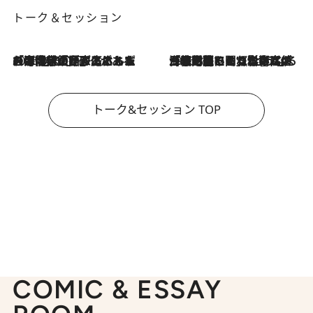
トーク＆セッション
2026.8.3
「今後値上げがあるとすれば…」「リスクがあるのは今年の冬」エネルギー専門家が語る、ホルムズ海峡封鎖が家庭にもたらす“ある心配”
2026.8.3
「住宅建てられない…」「サーチャージ料の高値が続いている」ホルムズ海峡封鎖による影響はいつまで続く？《エネルギー専門家に聞く“どうなる日本の暮らし”》
トーク&セッション TOP
COMIC & ESSAY