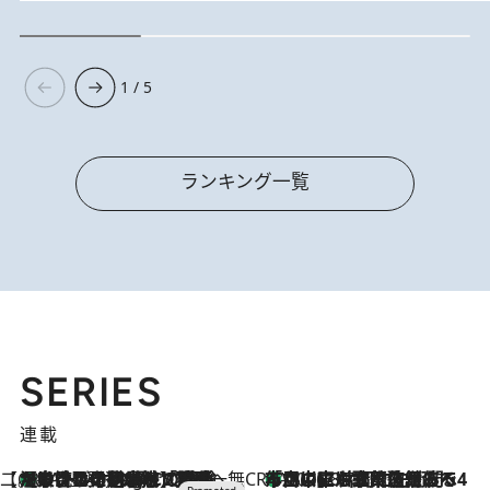
1 / 5
ランキング一覧
SERIES
連載
【CREA×星野リゾート】唯一無二。癒しと発見が待つ場所へ
【トンボの足水浴】ヒノキの香りに包まれて涼感マックス！約13℃の湧水かけ流しを避暑地「星野温泉 トンボの湯」で体験
11 Hours Ago
CREA'S CHOICE
「立川にも歌舞伎があるんだよ」 片岡仁左衛門・市川中車ら豪華座組みで4年目の立川立飛歌舞伎へ
2026.8.7