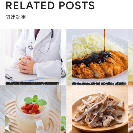
RELATED POSTS
関連記事
2025.10.24
【初めから読む】「最近、汗の量が多くて…」25歳男性が来院、健康診断の結果表には驚きの数値が…ベテラン医師が解説する“注意すべき検査項目”
ビューティ＆ヘルス
2025.8.26
ベテラン医師が「いうまでもなく太ります」と断言…つい選びがちな「避けたいランチ」4選《医学的に正しいダイエット》
カルチャー