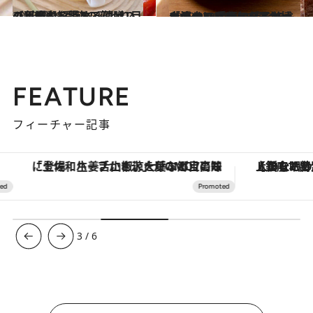
2025.10.9
【免疫力を高める薬膳レシピ3選】季節の変わり目の不調を解消するには？
グルメ
2025.9.9
「痩せにくい40代で15キロ減」に成功した医学博士のシンプルなダイエット法＆39種類のダイエットの中で「やってよかったもの」3つ
ビューティ＆ヘルス
FEATURE
フィーチャー記事
「土佐和ハーブかき氷」がOMO7高知に登場！生姜、山椒、大葉など目にも舌にも涼を呼ぶ郷土の味
【銀座で出合う最旬美容】美髪ケアや上質な眠
3
/
6