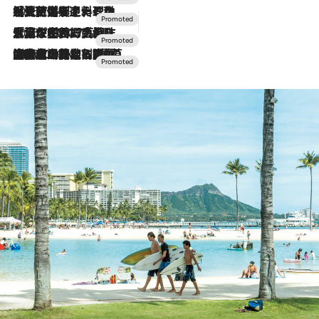
2026.7.24
【夏限定ディナーコース】旬を迎える稚鮎や花ズッキーニなどをイタリア・トスカーナの郷土料理の手法で満喫！
2026.7.17
「土佐和ハーブかき氷」がOMO7高知に登場！生姜、山椒、大葉など目にも舌にも涼を呼ぶ郷土の味
2026.7.10
NEW OPEN！【界 草津】名湯の地に誕生。趣の異なる2種の温泉と上州ならではの会席・蕎麦割烹など美食を味わう究極の癒やし旅