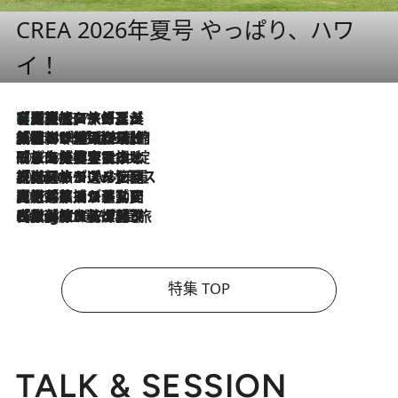
CREA 2026年夏号 やっぱり、ハワ
イ！
【厳選旅コスメ】「多機能アイテムがメイン！」旅好き美容エディターが選んだ夏旅ベストコスメを発表【Mサイズジップ】
2026.8.7
2026.8.6
「荷物が増えるほど旅ストレスは増す」美容ジャーナリストがたどり着いた最終結論。“化粧品を劇的に減らす”感動の凝縮美容とは
2026.8.6
「旅先には金髪ウィッグを持参」日本と同じメイクでは損してる!? 美容ジャーナリストが提案する“掟破りの旅美容”とは
2026.8.6
【厳選旅コスメ】「身軽さ＆UV対策重視！」ヘアアーティストshucoが選んだ夏旅ベストコスメを発表【Mサイズジップ】
2026.8.5
【厳選旅コスメ】国内をあちこち移動する河井菜摘が選んだ夏旅ベストコスメ発表！「リラックスアイテムはマスト」【Mサイズジップ】
2026.8.4
【厳選旅コスメ】「紫外線＆乾燥対策しながらメイク感も！」ヘア＆メイクGeorgeが選んだ夏旅ベストコスメを発表！【Mサイズジップ】
特集 TOP
TALK & SESSION