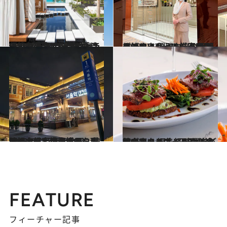
2023.7.13
優雅でコスパ抜群のハワイ旅を研究！ 「アロヒラニ リゾート ワイキキ ビーチ」宿泊で優待を受けるには？
旅＆お出かけ
2023.4.23
まばゆいシート、天空のシャワー 優雅な旅の再開は、エミレーツ航空の ラグジュアリーフライトから始めよう
旅＆お出かけ
2023.2.9
2023年に行きたい国、韓国へ！航空券事情から現地のカフェ情報までコロナ禍を経た今の様子をお届け
旅＆お出かけ
2023.6.6
かつてのハワイ王国の首都・マウイは いまや美食の宝庫！ 編集部が選ぶ 必訪グルメスポット8選をご紹介！
旅＆お出かけ
FEATURE
フィーチャー記事