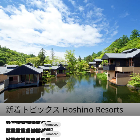
新着トピックス Hoshino Resorts
2026.8.7
【トンボの足水浴】ヒノキの香りに包まれて涼感マックス！約13℃の湧水かけ流しを避暑地「星野温泉 トンボの湯」で体験
2026.7.31
【ホテル帰省】という選択肢をOMOが提案。家族とほどよい距離を保つには「昼は実家、夜は気兼ねなくホテルで！」