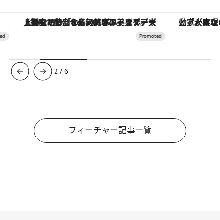
「大事なのは地域の意識を変えること」。ロレックス賞受賞の自然保護活動家が実現させたナイジェリアの自然環境の復活
【夏限定ディナーコース】旬を迎
3
/
6
フィーチャー記事一覧