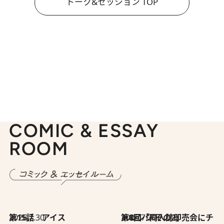
トーク&セッション TOP
COMIC & ESSAY
ROOM
2026.7.30
第15話 アイス
2026.7.30
第8回「同人誌即売会にチャレンジ その2」