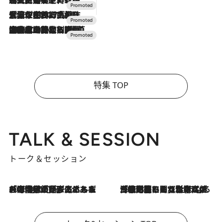
2026.7.24
【夏限定ディナーコース】旬を迎える稚鮎や花ズッキーニなどをイタリア・トスカーナの郷土料理の手法で満喫！
2026.7.17
「土佐和ハーブかき氷」がOMO7高知に登場！生姜、山椒、大葉など目にも舌にも涼を呼ぶ郷土の味
2026.7.10
NEW OPEN！【界 草津】名湯の地に誕生。趣の異なる2種の温泉と上州ならではの会席・蕎麦割烹など美食を味わう究極の癒やし旅
特集 TOP
TALK & SESSION
トーク＆セッション
2026.8.3
「今後値上げがあるとすれば…」「リスクがあるのは今年の冬」エネルギー専門家が語る、ホルムズ海峡封鎖が家庭にもたらす“ある心配”
2026.8.3
「住宅建てられない…」「サーチャージ料の高値が続いている」ホルムズ海峡封鎖による影響はいつまで続く？《エネルギー専門家に聞く“どうなる日本の暮らし”》