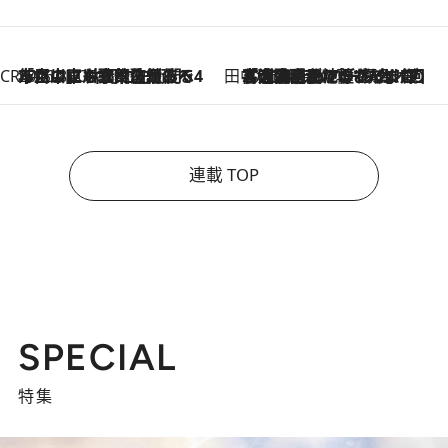
CREA'S CHOICE
2026.8.7
「立川にも歌舞伎があるんだよ」 片岡仁左衛門・市川中車ら豪華座組みで4年目の立川立飛歌舞伎へ
田中稲の勝手に再ブーム
2026.8.7
「湘南乃風に憧れて」観客大盛上がりの“タオル回し”に、ラッパー顔負けの高速歌唱まで…さだまさし（74）のアグレッシブすぎる現在地
連載 TOP
SPECIAL
特集