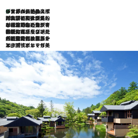
リスボンの絶品スイーツ「パステル・デ・ナタ」とは？ポルトガル伝統の奥深い世界へ
8 Hours Ago
2026.7.27
「私の祖国はポルトガル語です」国民的詩人フェルナンド・ペソアと、彼が愛した文学の街を歩く
2026.7.26
ポルトガル近海が育む極上の海の幸。キリリと冷えた白ワインと愉しむ、シーフード専門店の贅沢
2026.7.22
伝統の味をモダンに昇華。高感度な地元客が集う、リスボンの最旬ガストロノミー
2026.7.21
大航海時代の栄華から、震災、独裁、そして革命へ。ポルトガル・首都リスボンの石畳に刻まれた「歴史の光と影」
2026.7.13
エッセイ・ヤマザキマリ「慎ましくも美しき国 ポルトガル」