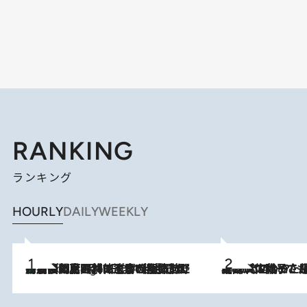
RANKING
ランキング
HOURLY
DAILY
WEEKLY
「最後に見られてよかった」上野動物園の東園パンダ舎が解体前に特別公開。8月16日まで延長されたパネル展と共に辿る“半世紀”のパンダ飼育《解体工事の図面あり》
8 Hours Ago
2026.8.5
【阿川佐和子さんの年とる力】なぜ70代で始めた趣味は“こんなに楽しい”のか？ ピアノ、俳句…スランプに陥っても続けられる“ある秘訣”とは