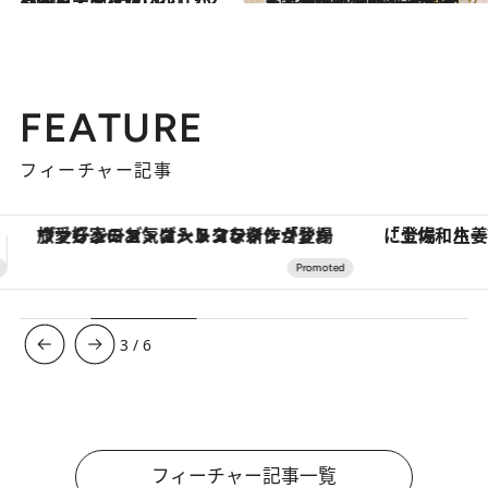
2021.12.1
「今日、飾りたい花」がわかる！ 12月の花カレンダーをチェック
ライフスタイル
2023.2.16
ミモザの季節がやってきた！ 花のプロ直伝のお手入れ方法＆飾り方 家に迎えて春が来る喜びを満喫しよう
ライフスタイル
FEATURE
フィーチャー記事
「土佐和ハーブかき氷」がOMO7高知に登場！生姜、山椒、大葉など目にも舌にも涼を呼ぶ郷土の味
【夏限定ディナーコース】旬を迎
3
/
6
フィーチャー記事一覧