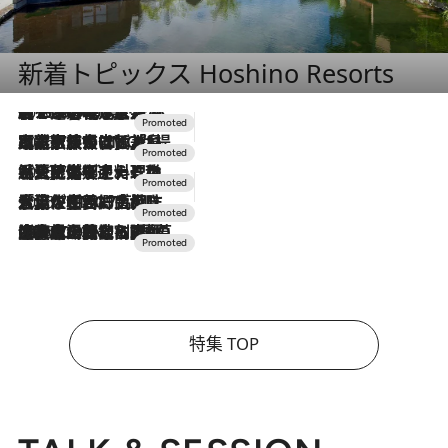
新着トピックス Hoshino Resorts
2026.8.7
【トンボの足水浴】ヒノキの香りに包まれて涼感マックス！約13℃の湧水かけ流しを避暑地「星野温泉 トンボの湯」で体験
2026.7.31
【ホテル帰省】という選択肢をOMOが提案。家族とほどよい距離を保つには「昼は実家、夜は気兼ねなくホテルで！」
2026.7.24
【夏限定ディナーコース】旬を迎える稚鮎や花ズッキーニなどをイタリア・トスカーナの郷土料理の手法で満喫！
2026.7.17
「土佐和ハーブかき氷」がOMO7高知に登場！生姜、山椒、大葉など目にも舌にも涼を呼ぶ郷土の味
2026.7.10
NEW OPEN！【界 草津】名湯の地に誕生。趣の異なる2種の温泉と上州ならではの会席・蕎麦割烹など美食を味わう究極の癒やし旅
特集 TOP