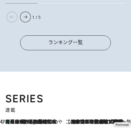
1 / 5
ランキング一覧
SERIES
連載
47都道府県の手みやげ ひんやりスイーツで夏を満喫
【兵庫県】この夏絶対食べたい 冷やしておいしいおやつ3選 淡路島の恵みをジェラートに集約
8 Hours Ago
【CREA×星野リゾート】唯一無二。癒しと発見が待つ場所へ
2026.8.7
【トンボの足水浴】ヒノキの香りに包まれて涼感マックス！約13℃の湧水かけ流しを避暑地「星野温泉 トンボの湯」で体験