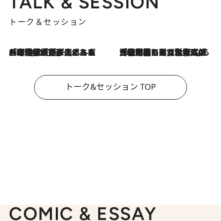
TALK & SESSION
トーク＆セッション
2026.8.3
「今後値上げがあるとすれば…」「リスクがあるのは今年の冬」エネルギー専門家が語る、ホルムズ海峡封鎖が家庭にもたらす“ある心配”
2026.8.3
「住宅建てられない…」「サーチャージ料の高値が続いている」ホルムズ海峡封鎖による影響はいつまで続く？《エネルギー専門家に聞く“どうなる日本の暮らし”》
トーク&セッション TOP
COMIC & ESSAY