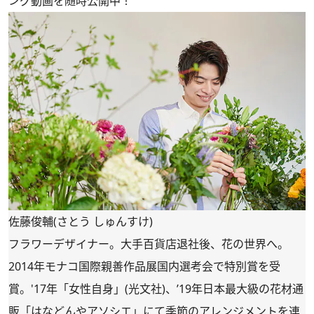
ング動画を随時公開中！
佐藤俊輔(さとう しゅんすけ)
フラワーデザイナー。大手百貨店退社後、花の世界へ。
2014年モナコ国際親善作品展国内選考会で特別賞を受
賞。'17年「女性自身」(光文社)、’19年日本最大級の花材通
販「
はなどんやアソシエ
」にて季節のアレンジメントを連