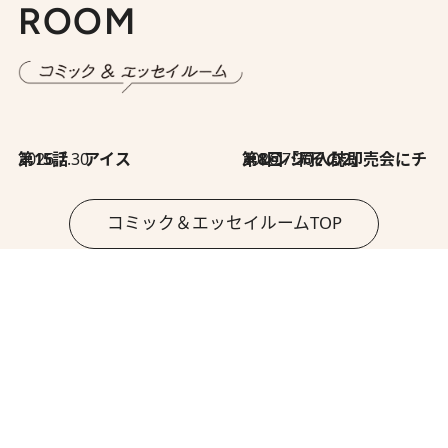
ROOM
2026.7.30
第15話 アイス
2026.7.30
第8回「同人誌即売会にチャレンジ その2」
コミック＆エッセイルームTOP