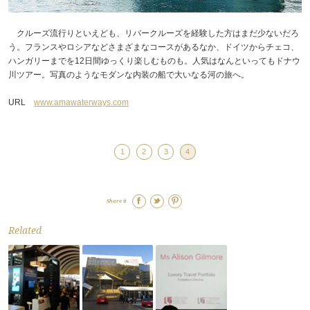
クルーズ流行りといえども、リバークルーズを経験した方はまだ少ないだろ
う。フランスやロシアなどさまざまなコースがあるなか、ドイツからチェコ、
ハンガリーまでを12日間ゆっくり楽しむものも。人気はなんといってもドナウ
川ツアー。写真のようなモダンな内装の船で大いなる河の旅へ。
URL
www.amawaterways.com
1
2
3
4
Share it
Related