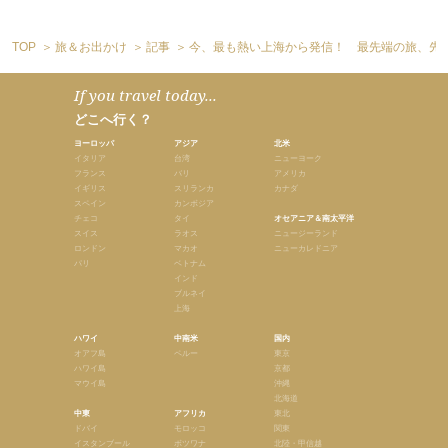
TOP
旅＆お出かけ
記事
今、最も熱い上海から発信！ 最先端の旅、先
If you travel today...
どこへ行く？
ヨーロッパ
アジア
北米
イタリア
台湾
ニューヨーク
フランス
バリ
アメリカ
イギリス
スリランカ
カナダ
スペイン
カンボジア
チェコ
タイ
オセアニア＆南太平洋
スイス
ラオス
ニュージーランド
ロンドン
マカオ
ニューカレドニア
パリ
ベトナム
インド
ブルネイ
上海
ハワイ
中南米
国内
オアフ島
ペルー
東京
ハワイ島
京都
マウイ島
沖縄
北海道
中東
アフリカ
東北
ドバイ
モロッコ
関東
イスタンブール
ボツワナ
北陸・甲信越