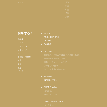
ヨルダン
東海
近畿
中国
四国
九州
何をする？
NEWS
FROM EDITORS
ホテル
BEAUTY
グルメ
FASHION
ショッピング
リラックス
COLUMN
スパ
齋藤薫のTRAVEL NOTES「心に残る時間」
美術館・博物館
至福のホテル最新ニュース
絶景
最旬シークレット・ロンドン
散策
アートなNY便り
温泉
気になる世界の街角から
ビーチ
FEATURE
INFORMATION
CREA Traveller
定期購読
バックナンバー
CREA Traveller MOOK
バックナンバー