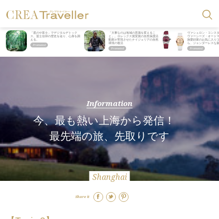
「星のや富士」でデジタルデトック
「大事なのは地域の意識を変えるこ
ヴァシュロン・コンス
ス。冨士信仰の歴史を辿り、心身を調
と」。ロレックス賞受賞の自然保護活
ヴァーシーズ・オート
える。
動家が実現させたナイジェリアの自然
旅愛好家のお気に入り
環境の復活
ら、ジェンダーレスな
Information
今、最も熱い上海から発信！
最先端の旅、先取りです
Shanghai
Share it