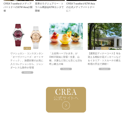
CREA Travellerがメディア
世界のラグジュアリー・ト
CREA TravellerがILTM Asia
パートナーのILTM Asiaが開
ラベル商談会ILTMカンヌで
の公式メディアパートナー
催
開催
に！
ヴァシュロン・コンスタンタン
「土佐和ハーブかき氷」が
【夏限定ディナーコース】旬を
「オーヴァーシーズ・オートマ
OMO7高知に登場！生姜、山
迎える稚鮎や花ズッキーニなど
ティック」。旅愛好家のお気に
椒、大葉など目にも舌にも涼を
をイタリア・トスカーナの郷土
入りコレクションから、ジェン
呼ぶ郷土の味
料理の手法で満喫！
ダーレスな新作が登場