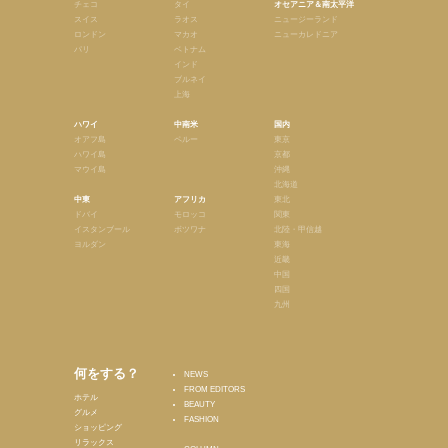
チェコ
タイ
オセアニア＆南太平洋
スイス
ラオス
ニュージーランド
ロンドン
マカオ
ニューカレドニア
パリ
ベトナム
インド
ブルネイ
上海
ハワイ
中南米
国内
オアフ島
ペルー
東京
ハワイ島
京都
マウイ島
沖縄
北海道
中東
アフリカ
東北
ドバイ
モロッコ
関東
イスタンブール
ボツワナ
北陸・甲信越
ヨルダン
東海
近畿
中国
四国
九州
何をする？
NEWS
FROM EDITORS
ホテル
BEAUTY
グルメ
FASHION
ショッピング
リラックス