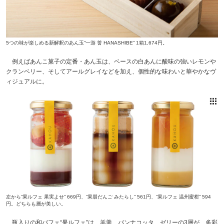
5つの味が楽しめる新解釈のあん玉“一游 莟 HANASHIBE” 1箱1,674円。
例えばあんこ菓子の定番・あん玉は、ベースの白あんに酸味の強いレモンや
クランベリー、そしてアールグレイなどを加え、個性的な味わいと華やかなヴ
ィジュアルに。
左から“果ルフェ 果実よせ” 669円、“果朋だんご みたらし” 561円、“果ルフェ 温州蜜柑” 594
円。どちらも層が美しい。
瓶入りの和パフェ“果ルフェ”は、羊羹、パンナコッタ、ゼリーの3層が、多彩