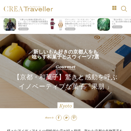
「大事なのは地域の意識を変えるこ
ヴァシュロン・コンスタンタン「オー
「星のや富士」でデジ
と」。ロレックス賞受賞の自然保護活
ヴァーシーズ・オートマティック」。
ス。冨士信仰の歴史を
動家が実現させたナイジェリアの自然
旅愛好家のお気に入りコレクションか
える。
環境の復活
ら、ジェンダーレスな新作が登場
新しいもん好きの京都人をも
唸らす和菓子とスウィーツ7選
Gourmet
【京都・和菓子】驚きと感動を呼ぶ
イノベーティブな菓子「果朋 」
Kyoto
Share it
様々なアイディアをもつ個性的な店が続々登場。新たな京都の名物菓子を、