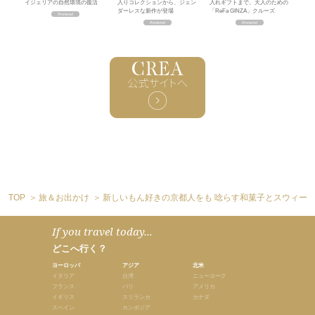
イジェリアの自然環境の復活
入りコレクションから、ジェン
入れギフトまで。大人のための
ダーレスな新作が登場
「ReFa GINZA」クルーズ
TOP
旅＆お出かけ
新しいもん好きの京都人をも 唸らす和菓子とスウィーツ
If you travel today...
どこへ行く？
ヨーロッパ
アジア
北米
イタリア
台湾
ニューヨーク
フランス
バリ
アメリカ
イギリス
スリランカ
カナダ
スペイン
カンボジア