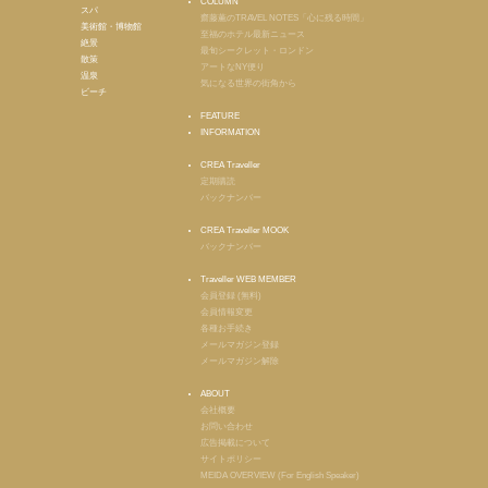
COLUMN
スパ
齋藤薫のTRAVEL NOTES「心に残る時間」
美術館・博物館
至福のホテル最新ニュース
絶景
最旬シークレット・ロンドン
散策
アートなNY便り
温泉
気になる世界の街角から
ビーチ
FEATURE
INFORMATION
CREA Traveller
定期購読
バックナンバー
CREA Traveller MOOK
バックナンバー
Traveller WEB MEMBER
会員登録 (無料)
会員情報変更
各種お手続き
メールマガジン登録
メールマガジン解除
ABOUT
会社概要
お問い合わせ
広告掲載について
サイトポリシー
MEIDA OVERVIEW (For English Speaker)