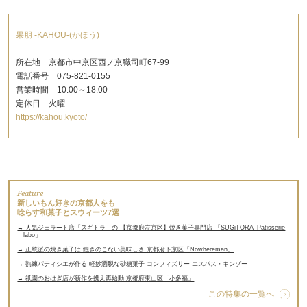
果朋 -KAHOU-(かほう)
所在地 京都市中京区西ノ京職司町67-99
電話番号 075-821-0155
営業時間 10:00～18:00
定休日 火曜
https://kahou.kyoto/
Feature
新しいもん好きの京都人をも
唸らす和菓子とスウィーツ7選
→ 人気ジェラート店「スギトラ」の 【京都府左京区】焼き菓子専門店 「SUGiTORA_Patisserie
labo」
→ 正統派の焼き菓子は 飽きのこない美味しさ 京都府下京区「Nowhereman」
→ 熟練パティシエが作る 軽妙洒脱な砂糖菓子 コンフィズリー エスパス・キンゾー
→ 祇園のおはぎ店が新作を携え再始動 京都府東山区「小多福」
この特集の一覧へ