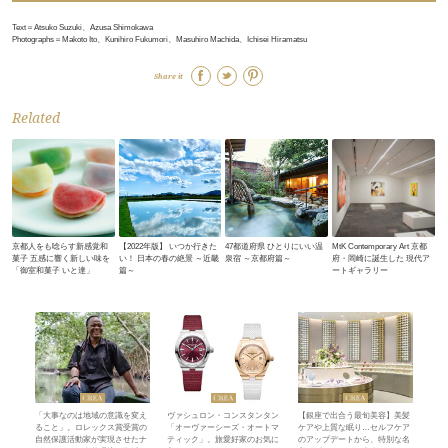
Text＝Atsuko Suzuki、Azusa Shimokawa
Photographs＝Makoto Ito、Kunihiro Fukumori、Masuhiro Machida、Ichisei Hiramatsu
Share it
Related
京都人をも唸らす新感覚和
【2022年版】 いつか行きた
47都道府県 ひとりにいい温
MtK Contemporary Art 京都
菓子 五感に響く新しい味を
い！ 日本の春の絶景 ～近畿
泉宿 ～京都府篇～
府・岡崎に誕生した 現代ア
「御室和菓子 いと達」
篇～
ートギャラリー
「大事なのは地域の意識を変え
ヴァシュロン・コンスタンタン
【銀座で出合う最旬美容】美髪
ること」。ロレックス賞受賞の
「オーヴァーシーズ・オートマ
ケアや上質な眠り…セルフケア
自然保護活動家が実現させたナ
ティック」。旅愛好家のお気に
のアップデートから、特別な名