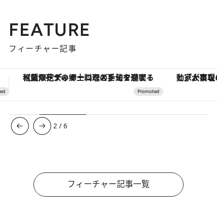
FEATURE
フィーチャー記事
「大事なのは地域の意識を変えること」。ロレックス賞受賞の自然保護活動家が実現させたナイジェリアの自然環境の復活
【銀座で出合う最旬美容】美髪ケアや上質な眠
3
/
6
フィーチャー記事一覧