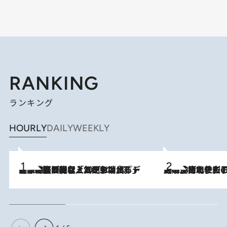
RANKING
ランキング
HOURLY
DAILY
WEEKLY
2026.8.5
【なぜ吉沢亮は「気配を消せる」のか？】興行収入208億の『国宝』を経て挑むミュージカル『ディア・エヴァン・ハンセン』。トップ俳優が舞台上でさらけ出した“孤独”とは
2026.8.3
《「文士の子ども被害者の会」発足！》阿川佐和子（72）が語る遠藤周作に北杜夫、劇作家・矢代静一の子どもたちの“文豪プライベート事件簿”