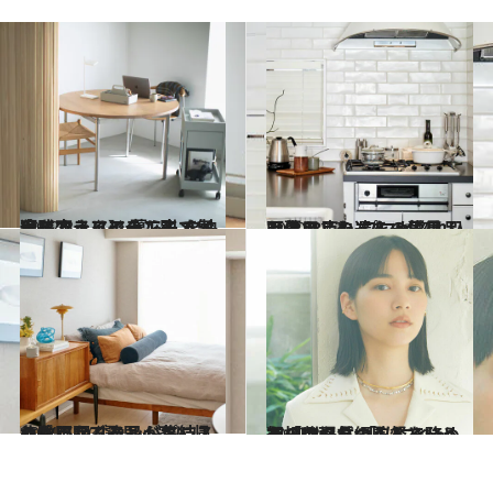
2022.3.7
【インテリアの工夫で気分を変える】 暮らしを快適にするアイテムと すぐ実践できるシーン別メソッド
ライフスタイル
2020.12.3
【暮らしの達人の愛用品画像28点】 プロが惚れ込む日用品たちを一気見！
ライフスタイル
2021.5.20
北欧照明ブランドプレスの愛用品7選 早く家に帰りたくなる逸品が集結！
ライフスタイル
2022.3.7
初の劇場長編監督を務めた「のん」 「私にとって、映画をつくるという選択は必然のことでした」
ライフスタイル