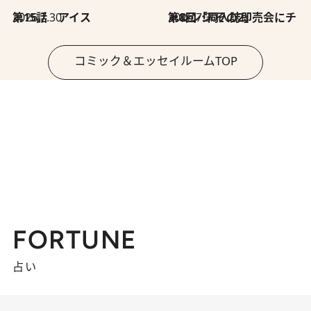
2026.7.30
第15話 アイス
2026.7.30
第8回「同人誌即売会にチャレンジ その2」
コミック＆エッセイルームTOP
FORTUNE
占い