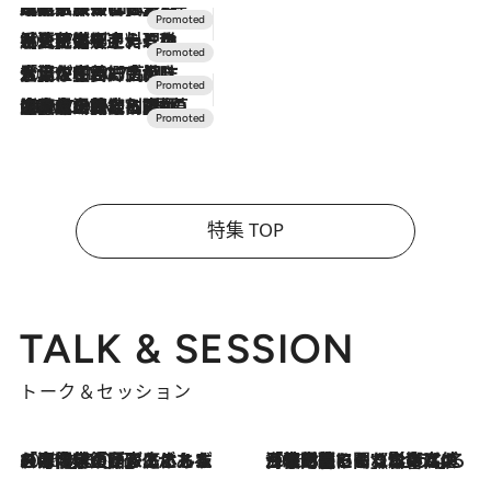
2026.7.31
【ホテル帰省】という選択肢をOMOが提案。家族とほどよい距離を保つには「昼は実家、夜は気兼ねなくホテルで！」
2026.7.24
【夏限定ディナーコース】旬を迎える稚鮎や花ズッキーニなどをイタリア・トスカーナの郷土料理の手法で満喫！
2026.7.17
「土佐和ハーブかき氷」がOMO7高知に登場！生姜、山椒、大葉など目にも舌にも涼を呼ぶ郷土の味
2026.7.10
NEW OPEN！【界 草津】名湯の地に誕生。趣の異なる2種の温泉と上州ならではの会席・蕎麦割烹など美食を味わう究極の癒やし旅
特集 TOP
TALK & SESSION
トーク＆セッション
2026.8.3
「今後値上げがあるとすれば…」「リスクがあるのは今年の冬」エネルギー専門家が語る、ホルムズ海峡封鎖が家庭にもたらす“ある心配”
2026.8.3
「住宅建てられない…」「サーチャージ料の高値が続いている」ホルムズ海峡封鎖による影響はいつまで続く？《エネルギー専門家に聞く“どうなる日本の暮らし”》