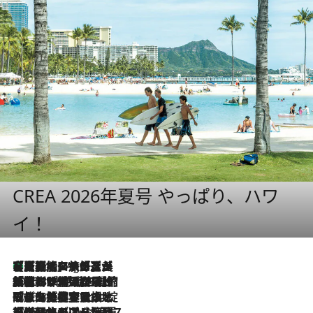
CREA 2026年夏号 やっぱり、ハワ
イ！
【厳選旅コスメ】「多機能アイテムがメイン！」旅好き美容エディターが選んだ夏旅ベストコスメを発表【Mサイズジップ】
1 Hour Ago
2026.8.6
「荷物が増えるほど旅ストレスは増す」美容ジャーナリストがたどり着いた最終結論。“化粧品を劇的に減らす”感動の凝縮美容とは
2026.8.6
「旅先には金髪ウィッグを持参」日本と同じメイクでは損してる!? 美容ジャーナリストが提案する“掟破りの旅美容”とは
2026.8.6
【厳選旅コスメ】「身軽さ＆UV対策重視！」ヘアアーティストshucoが選んだ夏旅ベストコスメを発表【Mサイズジップ】