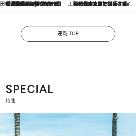
田中稲の勝手に再ブーム
「湘南乃風に憧れて」観客大盛上がりの“タオル回し”に、ラッパー顔負けの高速歌唱まで…さだまさし（74）のアグレッシブすぎる現在地
6 Hours Ago
工藤まやのおもてなしハワイ
2026.8.6
【ハワイ土産】ローカルの絶大な支持で復活！ 絶品の幻クッキー《元ファンの日本人女性が受け継いだ名店》
連載 TOP
SPECIAL
特集