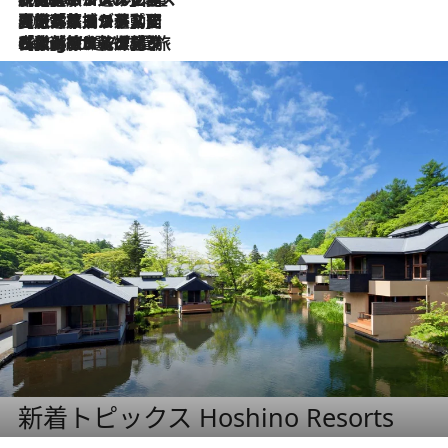
2026.8.5
【厳選旅コスメ】国内をあちこち移動する河井菜摘が選んだ夏旅ベストコスメ発表！「リラックスアイテムはマスト」【Mサイズジップ】
2026.8.4
【厳選旅コスメ】「紫外線＆乾燥対策しながらメイク感も！」ヘア＆メイクGeorgeが選んだ夏旅ベストコスメを発表！【Mサイズジップ】
新着トピックス Hoshino Resorts