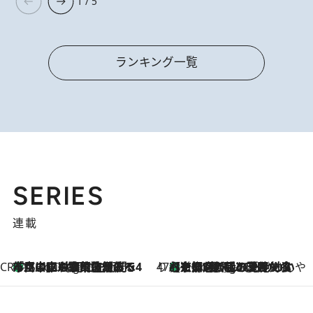
1 / 5
ランキング一覧
SERIES
連載
CREA'S CHOICE
「立川にも歌舞伎があるんだよ」 片岡仁左衛門・市川中車ら豪華座組みで4年目の立川立飛歌舞伎へ
1 Hour Ago
47都道府県の手みやげ ひんやりスイーツで夏を満喫
【京都府】この夏絶対食べたい 冷やしておいしいおやつ3選 ひと口目から心を掴む新緑のテリーヌ
1 Hour Ago