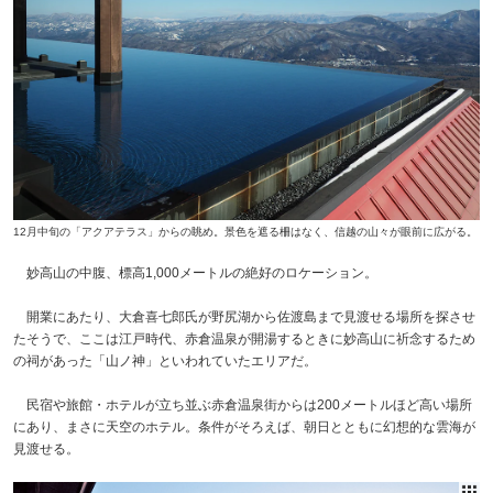
12月中旬の「アクアテラス」からの眺め。景色を遮る柵はなく、信越の山々が眼前に広がる。
妙高山の中腹、標高1,000メートルの絶好のロケーション。
開業にあたり、大倉喜七郎氏が野尻湖から佐渡島まで見渡せる場所を探させ
たそうで、ここは江戸時代、赤倉温泉が開湯するときに妙高山に祈念するため
の祠があった「山ノ神」といわれていたエリアだ。
民宿や旅館・ホテルが立ち並ぶ赤倉温泉街からは200メートルほど高い場所
にあり、まさに天空のホテル。条件がそろえば、朝日とともに幻想的な雲海が
見渡せる。