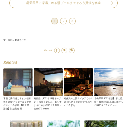
露天風呂に深湯、ぬる湯プールまでそろう贅沢な客室
1
2
3
文・撮影＝野添ちかこ
Share it
Related
客室で終日過ごすという贅
南房総に2021年11月オープ
軽井沢の上質テイクアウト4
【長野県 2021年版】 春の絶
沢を満喫 アフターコロナ時
ン！ 海景を楽しみ、暮らす
選 ゆらめく炎の前で極上の
景・風物詩5選 高原山頂から
代のくつろぎ宿 【栃木県・
ように泊まる宿 【千葉県・
くつろぎを
の360°パノラマビュー
那須】那須別邸 回
鋸南町】amane