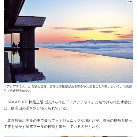
「アクアテラス」から望む雲海。雲海は寒暖差がある春や秋に出ることが多いという。写真提
供：赤倉観光ホテル
SPA＆SUITE棟最上階に設けられた「アクアテラス」と名づけられた水盤に
は、妙高山の湧き水が湛えられている。
赤倉観光ホテルの中で最もフォトジェニックな場所だが、温泉の排熱を使っ
て雪を溶かす融雪プールの役割も果たしているのだという。