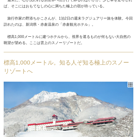
ば、そこにはおもてなしの心に満ちた極上の宿が待っている。
旅行作家の野添ちかこさんが、1泊2日の週末ラグジュアリー旅を体験。今回
訪れたのは、新潟県・赤倉温泉の「赤倉観光ホテル」。
標高1,000メートルに建つホテルから、視界を遮るものが何もない大自然の
眺望が望める。ここは雲上のスノーリゾートだ。
標高1,000メートル。知る人ぞ知る極上のスノー
リゾートへ