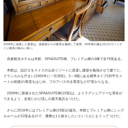
2008年に改装した客室は、改装前からの家具を修繕して使用。50年前の備え付けのヴィンテ
ージ家具が味わい深い。
赤倉観光ホテルは本館、SPA&SUITE棟、プレミアム棟の3棟で全76室ある。
本館は、設計士をスイスの山岳リゾートに派遣し建築を勉強させて建てた、
クラシカルな佇まい(1965年に一旦消失)。3～4階にある標準タイプ(30平方メ
ートル前後)の客室をはじめ、ブロアバス付き客室など47室からなる。
2009年に新築されたSPA&SUITE棟(10室)は、よりラグジュアリーな滞在が
できるよう、全室にかけ流しの露天風呂をつけた。
さらに2016年にはプレミアム棟(19室)が誕生。本館とプレミアム棟にシング
ルルームが10室あるので、優雅な1人旅をしたいという人にもうってつけだ。