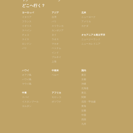
どこへ行く？
ヨーロッパ
アジア
北米
イタリア
台湾
ニューヨーク
フランス
バリ
アメリカ
イギリス
スリランカ
カナダ
スペイン
カンボジア
チェコ
タイ
オセアニア＆南太平洋
スイス
ラオス
ニュージーランド
ロンドン
マカオ
ニューカレドニア
パリ
ベトナム
インド
ブルネイ
上海
ハワイ
中南米
国内
オアフ島
ペルー
東京
ハワイ島
京都
マウイ島
沖縄
北海道
中東
アフリカ
東北
ドバイ
モロッコ
関東
イスタンブール
ボツワナ
北陸・甲信越
ヨルダン
東海
近畿
中国
四国
九州