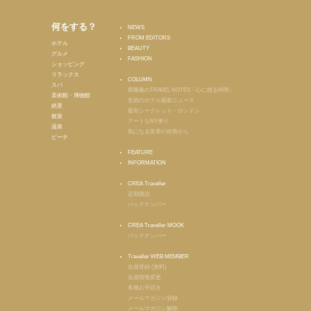
何をする？
NEWS
FROM EDITORS
ホテル
BEAUTY
グルメ
FASHION
ショッピング
リラックス
COLUMN
スパ
齋藤薫のTRAVEL NOTES「心に残る時間」
美術館・博物館
至福のホテル最新ニュース
絶景
最旬シークレット・ロンドン
散策
アートなNY便り
温泉
気になる世界の街角から
ビーチ
FEATURE
INFORMATION
CREA Traveller
定期購読
バックナンバー
CREA Traveller MOOK
バックナンバー
Traveller WEB MEMBER
会員登録 (無料)
会員情報変更
各種お手続き
メールマガジン登録
メールマガジン解除