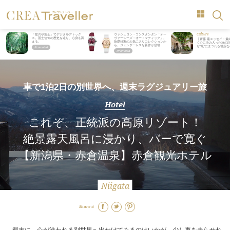
Culture
「星のや富士」でデジタルデトック
ヴァシュロン・コンスタンタン「オー
ス。冨士信仰の歴史を辿り、心身を調
ヴァーシーズ・オートマティック」。
【齋藤 薫エッセイ・最
える。
旅愛好家のお気に入りコレクションか
く心に沁み入った旅の記
ら、ジェンダーレスな新作が登場
ぜ“死”にまつわる場所
車で1泊2日の別世界へ、週末ラグジュアリー旅
Hotel
これぞ、正統派の高原リゾート！
絶景露天風呂に浸かり、バーで寛ぐ
【新潟県・赤倉温泉】赤倉観光ホテル
Niigata
Share it
週末に、心が洗われる別世界へ出かけてみるのはいかが。少し車を走らせれ