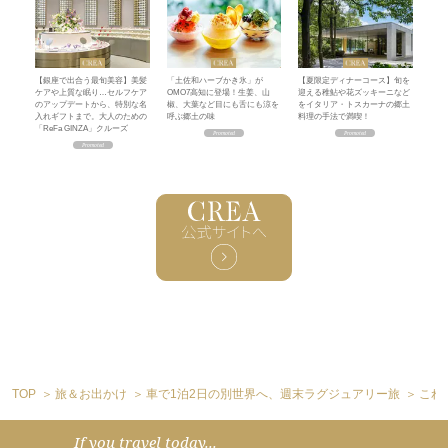
【銀座で出合う最旬美容】美髪
「土佐和ハーブかき氷」が
【夏限定ディナーコース】旬を
ケアや上質な眠り…セルフケア
OMO7高知に登場！生姜、山
迎える稚鮎や花ズッキーニなど
のアップデートから、特別な名
椒、大葉など目にも舌にも涼を
をイタリア・トスカーナの郷土
入れギフトまで。大人のための
呼ぶ郷土の味
料理の手法で満喫！
「ReFa GINZA」クルーズ
TOP
旅＆お出かけ
車で1泊2日の別世界へ、週末ラグジュアリー旅
これ
If you travel today...