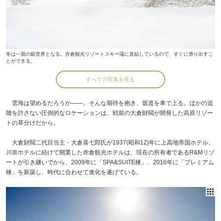
冬は一面の銀世界となる。赤倉観光リゾートスキー場に直結しているので、すぐに滑り出すこ
とができる。
すべての写真を見る
雲海は望めるだろうか――。そんな期待を抱き、坂道を車で上る。ほかの追
随を許さない圧倒的なロケーションは、戦前の大倉財閥が開発した高原リゾー
トの草分けだから。
大倉財閥二代目当主・大倉喜七郎氏が1937(昭和12)年に上高地帝国ホテル、
川奈ホテルに続けて開業した赤倉観光ホテルは、現在の所有者であるR&Mリゾ
ートが引き継いでから、2009年に「SPA&SUITE棟」、2016年に「プレミアム
棟」を新築し、時代に合わせて進化を遂げている。