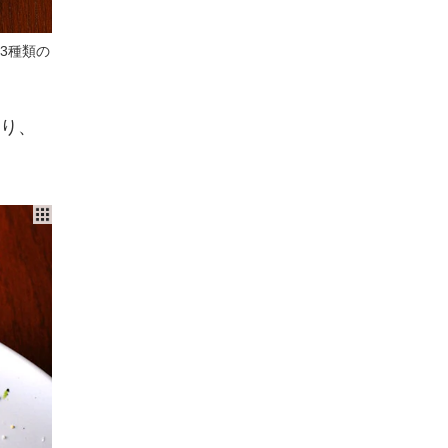
3種類の
り、