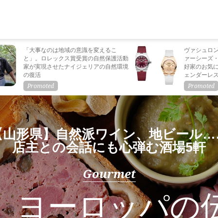
「大事なのは地域の意識を変えるこ
ヴァシュロ
と」。ロレックス賞受賞の自然保護活動
ァーシーズ
家が実現させたナイジェリアの自然環境
好家のお気
の復活
ェンダーレ
【山形県】自然派ワイン、地ビール…
店主との会話にも心弾む酒場5軒
Gourmet
】ヨーロッパの