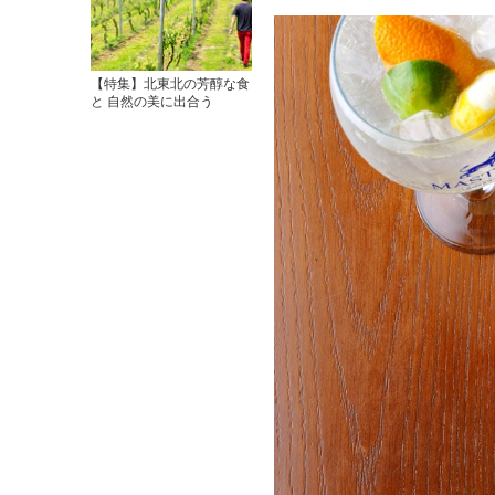
【特集】北東北の芳醇な食
と 自然の美に出合う