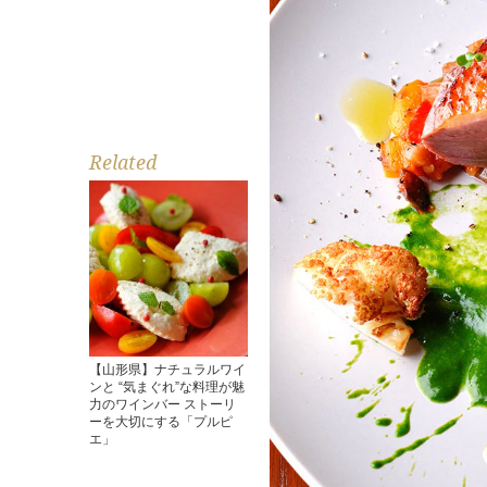
Related
【山形県】ナチュラルワイ
ンと “気まぐれ”な料理が魅
力のワインバー ストーリ
ーを大切にする「プルピ
エ」