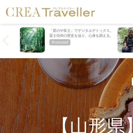
「星のや富士」でデジタルデトックス。
冨士信仰の歴史を辿り、心身を調える。
【山形県