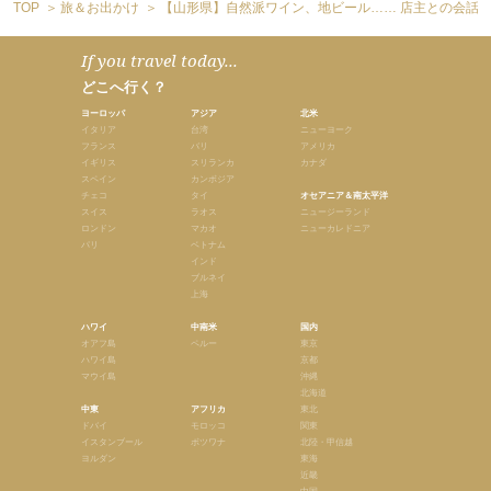
TOP
旅＆お出かけ
【山形県】自然派ワイン、地ビール…… 店主との会話に
If you travel today...
どこへ行く？
ヨーロッパ
アジア
北米
イタリア
台湾
ニューヨーク
フランス
バリ
アメリカ
イギリス
スリランカ
カナダ
スペイン
カンボジア
チェコ
タイ
オセアニア＆南太平洋
スイス
ラオス
ニュージーランド
ロンドン
マカオ
ニューカレドニア
パリ
ベトナム
インド
ブルネイ
上海
ハワイ
中南米
国内
オアフ島
ペルー
東京
ハワイ島
京都
マウイ島
沖縄
北海道
中東
アフリカ
東北
ドバイ
モロッコ
関東
イスタンブール
ボツワナ
北陸・甲信越
ヨルダン
東海
近畿