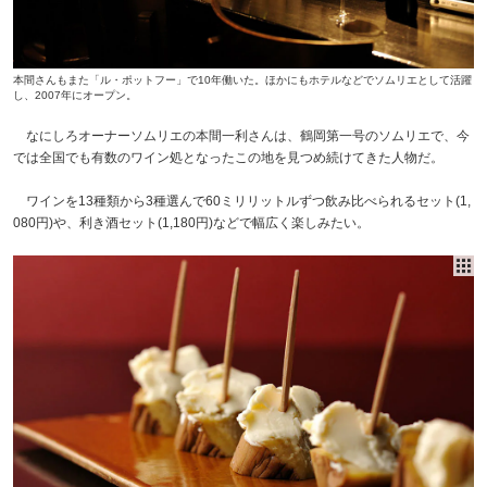
本間さんもまた「ル・ポットフー」で10年働いた。ほかにもホテルなどでソムリエとして活躍
し、2007年にオープン。
なにしろオーナーソムリエの本間一利さんは、鶴岡第一号のソムリエで、今
では全国でも有数のワイン処となったこの地を見つめ続けてきた人物だ。
ワインを13種類から3種選んで60ミリリットルずつ飲み比べられるセット(1,
080円)や、利き酒セット(1,180円)などで幅広く楽しみたい。