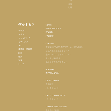
中国
四国
九州
何をする？
NEWS
FROM EDITORS
ホテル
BEAUTY
グルメ
FASHION
ショッピング
リラックス
COLUMN
スパ
齋藤薫のTRAVEL NOTES「心に残る時間」
美術館・博物館
至福のホテル最新ニュース
絶景
最旬シークレット・ロンドン
散策
アートなNY便り
温泉
気になる世界の街角から
ビーチ
FEATURE
INFORMATION
CREA Traveller
定期購読
バックナンバー
CREA Traveller MOOK
バックナンバー
Traveller WEB MEMBER
会員登録 (無料)