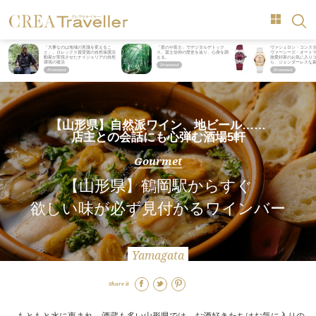
「大事なのは地域の意識を変えるこ
「星のや富士」でデジタルデトック
ヴァシュロン・コンス
と」。ロレックス賞受賞の自然保護活
ス。冨士信仰の歴史を辿り、心身を調
ヴァーシーズ・オート
動家が実現させたナイジェリアの自然
える。
旅愛好家のお気に入り
環境の復活
ら、ジェンダーレスな
【山形県】自然派ワイン、地ビール……
店主との会話にも心弾む酒場5軒
Gourmet
【山形県】鶴岡駅からすぐ
欲しい味が必ず見付かるワインバー
Yamagata
Share it
もともと水に恵まれ、酒蔵も多い山形県では、お酒好きたちはお気に入りの