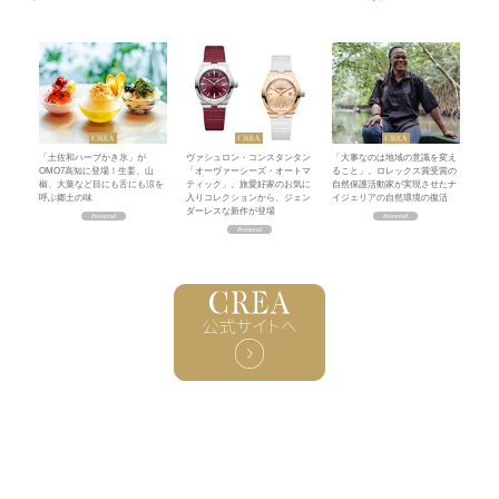
「土佐和ハーブかき氷」が
ヴァシュロン・コンスタンタン
「大事なのは地域の意識を変え
OMO7高知に登場！生姜、山
「オーヴァーシーズ・オートマ
ること」。ロレックス賞受賞の
椒、大葉など目にも舌にも涼を
ティック」。旅愛好家のお気に
自然保護活動家が実現させたナ
呼ぶ郷土の味
入りコレクションから、ジェン
イジェリアの自然環境の復活
ダーレスな新作が登場