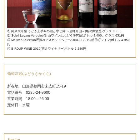
① 純米大吟醸 くどき上手Jr.の稲と水と俺 ～霊峰月山～(亀の井酒造)グラス 830円
② Soleil Levant Verdelee(月山ワイン山ぶどう研究所)ボトル 4,400、グラス 651円
③ Meister Selection遅摘みマスカットベリーA赤辛口 2019(朝日町ワイン)ボトル 4,950
円
④ BIRDUP WINE 2019(酒井ワイナリー)ボトル 5,280円
葡萄酒蔵(ぶどうさかぐら)
所在地 山形県鶴岡市末広町15-19
電話番号 0235-24-9600
営業時間 18:00～26:00
定休日 水曜
Feature