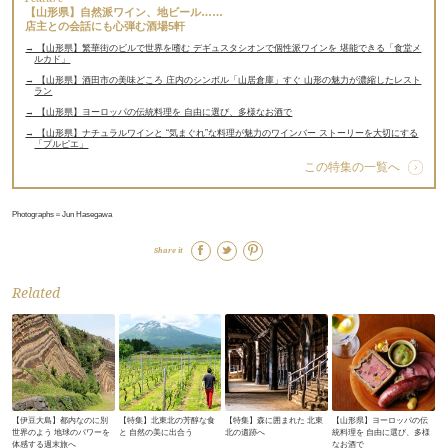
【山形県】自然派ワイン、地ビール……
店主との会話にも心弾む酒場5軒
→ 【山形県】繁華街のビルで世界を嗜む デギュスタシオンで個性派ワインを 堪能できる「食堂メ
ルカド」
→ 【山形県】酒田市の美味どころ 庄内のシンボル「山居倉庫」すぐ 山形の魅力が濃縮したレスト
ラン
→ 【山形県】ヨーロッパの伝統料理を 自由に選び、多様なお酒で
→ 【山形県】ナチュラルワインと “気まぐれ”な料理が魅力のワインバー ストーリーを大切にする
「プルピエ」
この特集の一覧へ
Photographs＝Jun Hasegawa
Share it
Related
【伊豆大島】都内なのに別
【特集】北東北の芳醇な食
【特集】森に囲まれた 北東
【山形県】ヨーロッパの伝
世界のよう 地球のパワーを
と 自然の美に出合う
北の遺跡へ
統料理を 自由に選び、多様
体感する週末旅へ
なお酒で