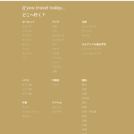
If you travel today...
どこへ行く？
ヨーロッパ
アジア
北米
イタリア
台湾
ニューヨーク
フランス
バリ
アメリカ
イギリス
スリランカ
カナダ
スペイン
カンボジア
チェコ
タイ
オセアニア＆南太平洋
スイス
ラオス
ニュージーランド
ロンドン
マカオ
ニューカレドニア
パリ
ベトナム
インド
ブルネイ
上海
ハワイ
中南米
国内
オアフ島
ペルー
東京
ハワイ島
京都
マウイ島
沖縄
北海道
中東
アフリカ
東北
ドバイ
モロッコ
関東
イスタンブール
ボツワナ
北陸・甲信越
ヨルダン
東海
近畿
中国
四国