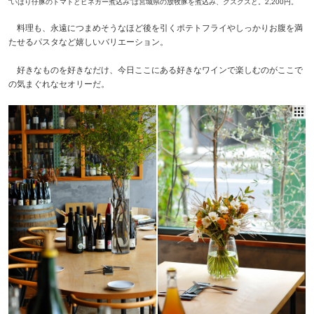
“いばり仔豚のトマトとビネガー煮込み”は宮城県の放牧豚を煮込み、クスクスと。2,200円。
料理も、永遠につまめそうなほど後を引くポテトフライやしっかりお腹を満
たせるパスタなど嬉しいバリエーション。
好きなものを好きなだけ、今日ここにある好きなワインで楽しむのがここで
の気まぐれなセオリーだ。