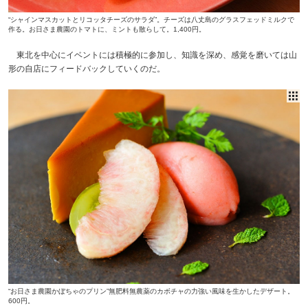
“シャインマスカットとリコッタチーズのサラダ”。チーズは八丈島のグラスフェッドミルクで
作る。お日さま農園のトマトに、ミントも散らして。1,400円。
東北を中心にイベントには積極的に参加し、知識を深め、感覚を磨いては山
形の自店にフィードバックしていくのだ。
“お日さま農園かぼちゃのプリン”無肥料無農薬のカボチャの力強い風味を生かしたデザート。
600円。