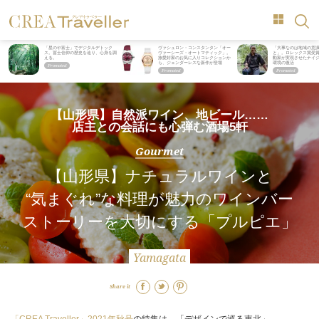
「星のや富士」でデジタルデトック
ヴァシュロン・コンスタンタン「オー
「大事なのは地域の意
ス。冨士信仰の歴史を辿り、心身を調
ヴァーシーズ・オートマティック」。
と」。ロレックス賞受
える。
旅愛好家のお気に入りコレクションか
動家が実現させたナイ
ら、ジェンダーレスな新作が登場
環境の復活
【山形県】自然派ワイン、地ビール……
店主との会話にも心弾む酒場5軒
Gourmet
【山形県】ナチュラルワインと
“気まぐれ”な料理が魅力のワインバー
ストーリーを大切にする「プルピエ」
Yamagata
Share it
「CREA Traveller」2021年秋号
の特集は、「デザインで巡る東北」。