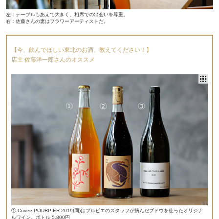
左：テーブルもあえて大きく、相席での出会いを尊重。
右：佐藤さんの妻はフラワーアーティストだ。
【今、飲んでほしい東北のお酒、教えてください！】
店主 佐藤洋一郎さんのオススメ
① Cuvee POURPIER 2019(同)はプルピエのスタッフが摘んだブドウを使ったオリジナ
ルワイン。ボトル 5,800円