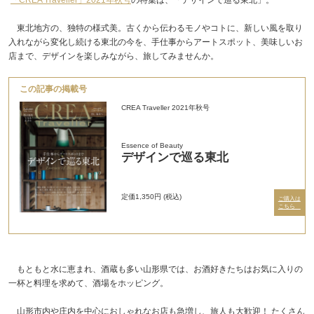
東北地方の、独特の様式美。古くから伝わるモノやコトに、新しい風を取り
入れながら変化し続ける東北の今を、手仕事からアートスポット、美味しいお
店まで、デザインを楽しみながら、旅してみませんか。
この記事の掲載号
CREA Traveller 2021年秋号
Essence of Beauty
デザインで巡る東北
定価1,350円 (税込)
ご購入は
こちら
もともと水に恵まれ、酒蔵も多い山形県では、お酒好きたちはお気に入りの
一杯と料理を求めて、酒場をホッピング。
山形市内や庄内を中心におしゃれなお店も急増し、旅人も大歓迎！ たくさん