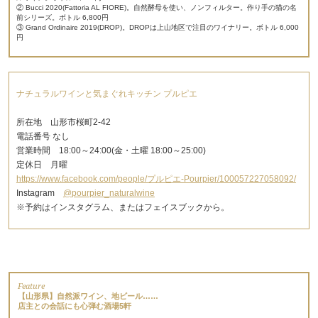
② Bucci 2020(Fattoria AL FIORE)。自然酵母を使い、ノンフィルター。作り手の猫の名
前シリーズ。ボトル 6,800円
③ Grand Ordinaire 2019(DROP)。DROPは上山地区で注目のワイナリー。ボトル 6,000
円
ナチュラルワインと気まぐれキッチン プルピエ
所在地 山形市桜町2-42
電話番号 なし
営業時間 18:00～24:00(金・土曜 18:00～25:00)
定休日 月曜
https://www.facebook.com/people/プルピエ-Pourpier/100057227058092/
Instagram
@pourpier_naturalwine
※予約はインスタグラム、またはフェイスブックから。
Feature
【山形県】自然派ワイン、地ビール……
店主との会話にも心弾む酒場5軒