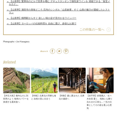
→ 【山形県】繁華街のビルで世界を嗜む デギュスタシオンで個性派ワインを 堪能できる「食堂メ
ルカド」
→ 【山形県】酒田市の美味どころ 庄内のシンボル「山居倉庫」すぐ 山形の魅力が濃縮したレスト
ラン
→ 【山形県】鶴岡駅からすぐ 欲しい味が必ず見付かるワインバー
→ 【山形県】ヨーロッパの伝統料理を 自由に選び、多様なお酒で
この特集の一覧へ
Photographs＝Jun Hasegawa
Share it
Related
【伊豆大島】都内なのに別
【特集】北東北の芳醇な食
【特集】森に囲まれた 北東
【岩手県】鉄瓶職人・佐々
世界のよう 地球のパワーを
と 自然の美に出合う
北の遺跡へ
木奈美 重く、危険とも隣り
体感する週末旅へ
合わせの工程も…一生の仕
事としてその道を選ぶ心意
気