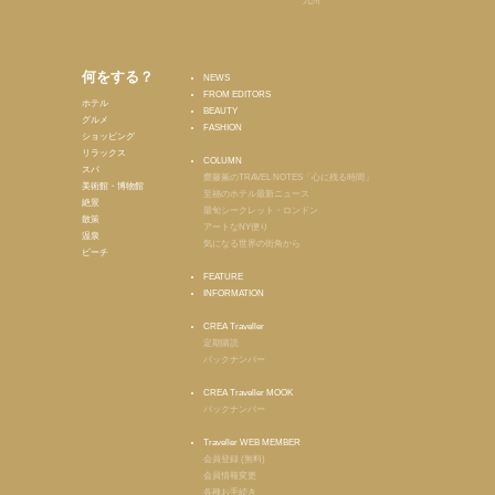
九州
何をする？
NEWS
FROM EDITORS
ホテル
BEAUTY
グルメ
FASHION
ショッピング
リラックス
COLUMN
スパ
齋藤薫のTRAVEL NOTES「心に残る時間」
美術館・博物館
至福のホテル最新ニュース
絶景
最旬シークレット・ロンドン
散策
アートなNY便り
温泉
気になる世界の街角から
ビーチ
FEATURE
INFORMATION
CREA Traveller
定期購読
バックナンバー
CREA Traveller MOOK
バックナンバー
Traveller WEB MEMBER
会員登録 (無料)
会員情報変更
各種お手続き