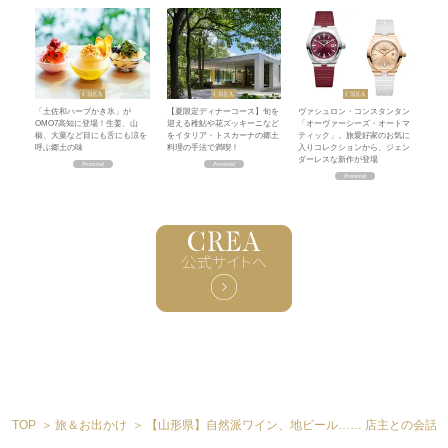
「土佐和ハーブかき氷」が
【夏限定ディナーコース】旬を
ヴァシュロン・コンスタンタン
OMO7高知に登場！生姜、山
迎える稚鮎や花ズッキーニなど
「オーヴァーシーズ・オートマ
椒、大葉など目にも舌にも涼を
をイタリア・トスカーナの郷土
ティック」。旅愛好家のお気に
呼ぶ郷土の味
料理の手法で満喫！
入りコレクションから、ジェン
ダーレスな新作が登場
TOP
旅＆お出かけ
【山形県】自然派ワイン、地ビール…… 店主との会話に