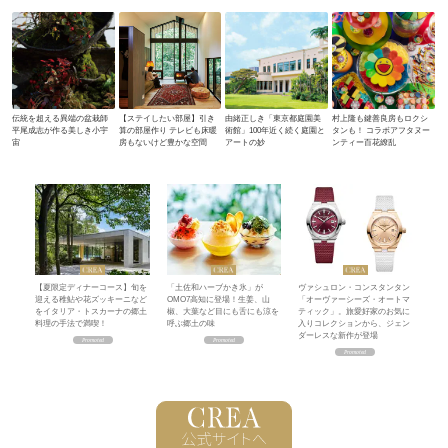
伝統を超える異端の盆栽師
【ステイしたい部屋】引き
由緒正しき「東京都庭園美
村上隆も鍵善良房もロクシ
平尾成志が作る美しき小宇
算の部屋作り テレビも床暖
術館」100年近く続く庭園と
タンも！ コラボアフタヌー
宙
房もないけど豊かな空間
アートの妙
ンティー百花繚乱
【夏限定ディナーコース】旬を
「土佐和ハーブかき氷」が
ヴァシュロン・コンスタンタン
迎える稚鮎や花ズッキーニなど
OMO7高知に登場！生姜、山
「オーヴァーシーズ・オートマ
をイタリア・トスカーナの郷土
椒、大葉など目にも舌にも涼を
ティック」。旅愛好家のお気に
料理の手法で満喫！
呼ぶ郷土の味
入りコレクションから、ジェン
ダーレスな新作が登場