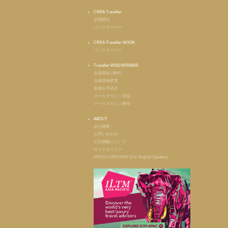
CREA Traveller
定期購読
バックナンバー
CREA Traveller MOOK
バックナンバー
Traveller WEB MEMBER
会員登録 (無料)
会員情報変更
各種お手続き
メールマガジン登録
メールマガジン解除
ABOUT
会社概要
お問い合わせ
広告掲載について
サイトポリシー
MEIDA OVERVIEW (For English Speaker)