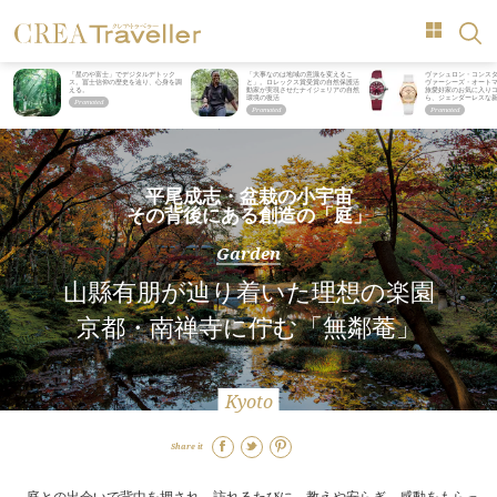
「星のや富士」でデジタルデトック
「大事なのは地域の意識を変えるこ
ヴァシュロン・コンス
ス。冨士信仰の歴史を辿り、心身を調
と」。ロレックス賞受賞の自然保護活
ヴァーシーズ・オート
える。
動家が実現させたナイジェリアの自然
旅愛好家のお気に入り
環境の復活
ら、ジェンダーレスな
平尾成志・盆栽の小宇宙
その背後にある創造の「庭」
Garden
山縣有朋が辿り着いた理想の楽園
京都・南禅寺に佇む「無鄰菴」
Kyoto
Share it
庭との出会いで背中を押され、訪れるたびに、教えや安らぎ、感動をもらっ