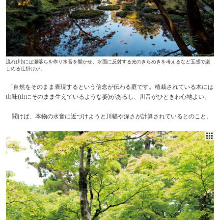
流れ(川)には瀬落ちを作り水音を響かせ、水面に反射する光のきらめきを考えるなど五感で楽
しめる仕掛けが。
「自然をそのまま表現するという信念が伝わる庭です。植栽されている木には
山味(山にそのまま生えているような姿)があるし、川音がひときわ心地よい。
聞けば、本物の水音に近づけようと川幅や深さが計算されているとのこと。