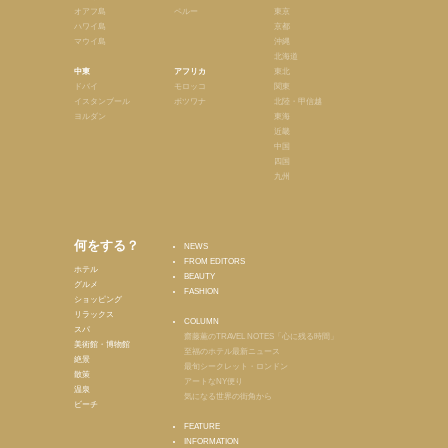
オアフ島
ペルー
東京
ハワイ島
京都
マウイ島
沖縄
北海道
中東
アフリカ
東北
ドバイ
モロッコ
関東
イスタンブール
ボツワナ
北陸・甲信越
ヨルダン
東海
近畿
中国
四国
九州
何をする？
NEWS
FROM EDITORS
ホテル
BEAUTY
グルメ
FASHION
ショッピング
リラックス
COLUMN
スパ
齋藤薫のTRAVEL NOTES「心に残る時間」
美術館・博物館
至福のホテル最新ニュース
絶景
最旬シークレット・ロンドン
散策
アートなNY便り
温泉
気になる世界の街角から
ビーチ
FEATURE
INFORMATION