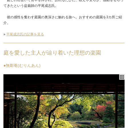
てきたという盆栽師の平尾成志氏。
彼の感性を奮わす庭園の奥深さに触れる旅へ。おすすめの庭園を3カ所ご紹
介。
»
平尾成志氏の記事を見る
庭を愛した主人が辿り着いた理想の楽園
●無鄰菴(むりんあん)