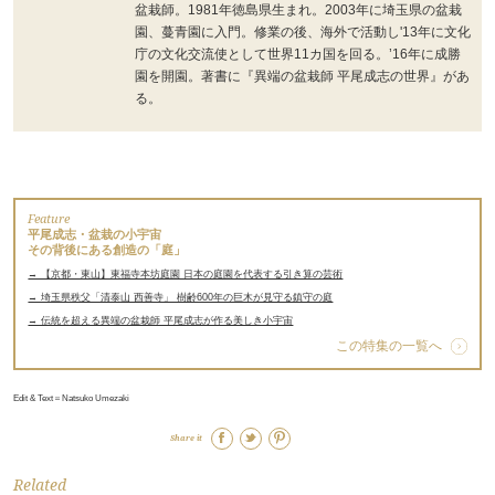
盆栽師。1981年徳島県生まれ。2003年に埼玉県の盆栽
園、蔓青園に入門。修業の後、海外で活動し'13年に文化
庁の文化交流使として世界11カ国を回る。’16年に成勝
園を開園。著書に『異端の盆栽師 平尾成志の世界』があ
る。
Feature
平尾成志・盆栽の小宇宙
その背後にある創造の「庭」
→ 【京都・東山】東福寺本坊庭園 日本の庭園を代表する引き算の芸術
→ 埼玉県秩父「清泰山 西善寺」 樹齢600年の巨木が見守る鎮守の庭
→ 伝統を超える異端の盆栽師 平尾成志が作る美しき小宇宙
この特集の一覧へ
Edit & Text＝Natsuko Umezaki
Share it
Related