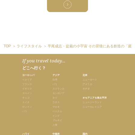
TOP
ライフスタイル
平尾成志・盆栽の小宇宙 その背後にある創造の「庭
If you travel today...
どこへ行く？
ヨーロッパ
アジア
北米
イタリア
台湾
ニューヨーク
フランス
バリ
アメリカ
イギリス
スリランカ
カナダ
スペイン
カンボジア
チェコ
タイ
オセアニア＆南太平洋
スイス
ラオス
ニュージーランド
ロンドン
マカオ
ニューカレドニア
パリ
ベトナム
インド
ブルネイ
上海
ハワイ
中南米
国内