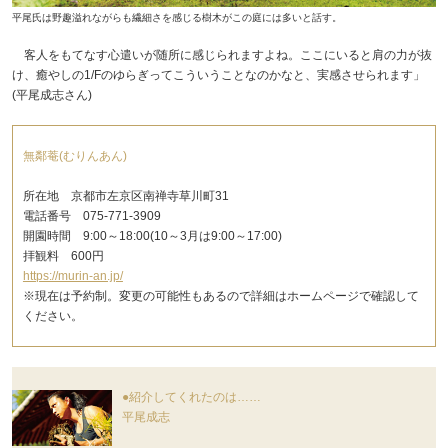
平尾氏は野趣溢れながらも繊細さを感じる樹木がこの庭には多いと話す。
客人をもてなす心遣いが随所に感じられますよね。ここにいると肩の力が抜
け、癒やしの1/Fのゆらぎってこういうことなのかなと、実感させられます」
(平尾成志さん)
無鄰菴(むりんあん)
所在地 京都市左京区南禅寺草川町31
電話番号 075-771-3909
開園時間 9:00～18:00(10～3月は9:00～17:00)
拝観料 600円
https://murin-an.jp/
※現在は予約制。変更の可能性もあるので詳細はホームページで確認して
ください。
●紹介してくれたのは……
平尾成志