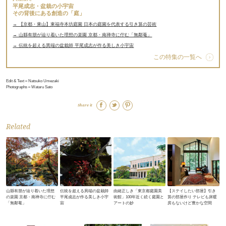
平尾成志・盆栽の小宇宙
その背後にある創造の「庭」
→ 【京都・東山】東福寺本坊庭園 日本の庭園を代表する引き算の芸術
→ 山縣有朋が辿り着いた理想の楽園 京都・南禅寺に佇む「無鄰菴」
→ 伝統を超える異端の盆栽師 平尾成志が作る美しき小宇宙
この特集の一覧へ
Edit & Text＝Natsuko Umezaki
Photographs＝Wataru Sato
Share it
Related
山縣有朋が辿り着いた理想
伝統を超える異端の盆栽師
由緒正しき「東京都庭園美
【ステイしたい部屋】引き
の楽園 京都・南禅寺に佇む
平尾成志が作る美しき小宇
術館」100年近く続く庭園と
算の部屋作り テレビも床暖
「無鄰菴」
宙
アートの妙
房もないけど豊かな空間