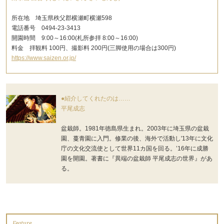
所在地 埼玉県秩父郡横瀬町横瀬598
電話番号 0494-23-3413
開園時間 9:00～16:00(札所参拝 8:00～16:00)
料金 拝観料 100円、撮影料 200円(三脚使用の場合は300円)
https://www.saizen.or.jp/
●紹介してくれたのは……
平尾成志
盆栽師。1981年徳島県生まれ。2003年に埼玉県の盆栽
園、蔓青園に入門。修業の後、海外で活動し'13年に文化
庁の文化交流使として世界11カ国を回る。’16年に成勝
園を開園。著書に『異端の盆栽師 平尾成志の世界』があ
る。
Feature