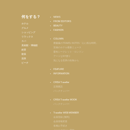
何をする？
NEWS
FROM EDITORS
ホテル
BEAUTY
グルメ
FASHION
ショッピング
リラックス
COLUMN
スパ
齋藤薫のTRAVEL NOTES「心に残る時間」
美術館・博物館
至福のホテル最新ニュース
絶景
最旬シークレット・ロンドン
散策
アートなNY便り
温泉
気になる世界の街角から
ビーチ
FEATURE
INFORMATION
CREA Traveller
定期購読
バックナンバー
CREA Traveller MOOK
バックナンバー
Traveller WEB MEMBER
会員登録 (無料)
会員情報変更
各種お手続き