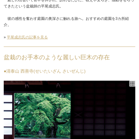
てきたという盆栽師の平尾成志氏。
彼の感性を奮わす庭園の奥深さに触れる旅へ。おすすめの庭園を3カ所紹
介。
»
平尾成志氏の記事を見る
盆栽のお手本のような麗しい巨木の存在
●清泰山 西善寺(せいたいざん さいぜんじ)