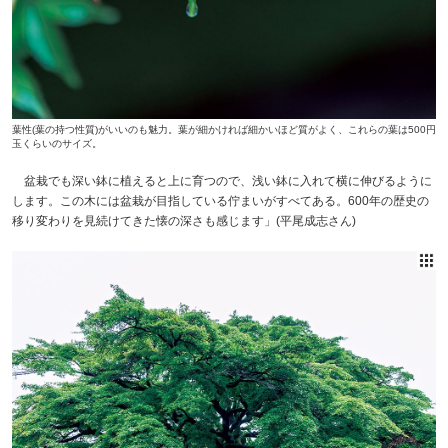
葉性(葉の持つ性質)がいいのも魅力。葉が細かければ細かいほど質がよく、これらの葉は500円
玉くらいのサイズ。
盆栽でも深い鉢に植えると上に育つので、浅い鉢に入れて横に伸びるように
します。この木には盆栽が目指している佇まいがすべてある。600年の歴史の
移り変わりを見続けてきた懐の深さも感じます」(平尾成志さん)