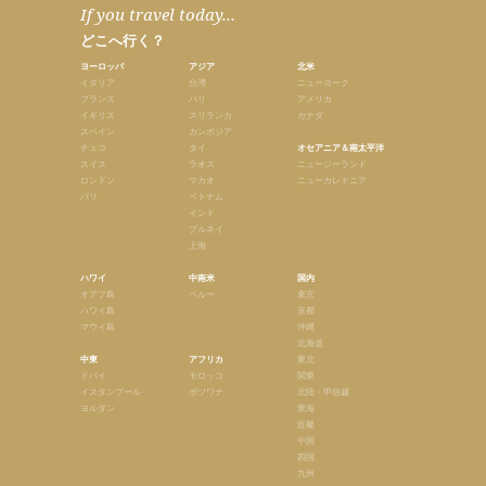
If you travel today...
どこへ行く？
ヨーロッパ
アジア
北米
イタリア
台湾
ニューヨーク
フランス
バリ
アメリカ
イギリス
スリランカ
カナダ
スペイン
カンボジア
チェコ
タイ
オセアニア＆南太平洋
スイス
ラオス
ニュージーランド
ロンドン
マカオ
ニューカレドニア
パリ
ベトナム
インド
ブルネイ
上海
ハワイ
中南米
国内
オアフ島
ペルー
東京
ハワイ島
京都
マウイ島
沖縄
北海道
中東
アフリカ
東北
ドバイ
モロッコ
関東
イスタンブール
ボツワナ
北陸・甲信越
ヨルダン
東海
近畿
中国
四国
九州