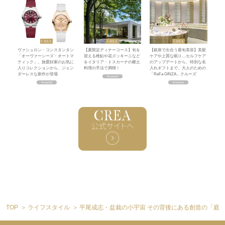
ヴァシュロン・コンスタンタン
【夏限定ディナーコース】旬を
【銀座で出合う最旬美容】美髪
「オーヴァーシーズ・オートマ
迎える稚鮎や花ズッキーニなど
ケアや上質な眠り…セルフケア
ティック」。旅愛好家のお気に
をイタリア・トスカーナの郷土
のアップデートから、特別な名
入りコレクションから、ジェン
料理の手法で満喫！
入れギフトまで。大人のための
ダーレスな新作が登場
「ReFa GINZA」クルーズ
TOP
ライフスタイル
平尾成志・盆栽の小宇宙 その背後にある創造の「庭