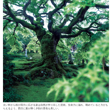
太い幹から枝が四方に広がる姿は自然が作り出した芸術。生命力に溢れ、眺めていると力がも
らえるよう。西日に葉が輝く夕刻の景色も美しい。