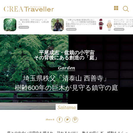
「星のや富士」でデジタルデトック
「大事なのは地域の意識を変えるこ
ヴァシュロン・コンス
ス。冨士信仰の歴史を辿り、心身を調
と」。ロレックス賞受賞の自然保護活
ヴァーシーズ・オート
える。
動家が実現させたナイジェリアの自然
旅愛好家のお気に入り
環境の復活
ら、ジェンダーレスな
平尾成志・盆栽の小宇宙
その背後にある創造の「庭」
Garden
埼玉県秩父「清泰山 西善寺」
樹齢600年の巨木が見守る鎮守の庭
Saitama
Share it
庭との出会いで背中を押され、訪れるたびに、教えや安らぎ、感動をもらっ