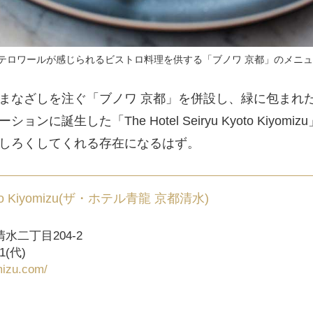
テロワールが感じられるビストロ料理を供する「ブノワ 京都」のメニ
なざしを注ぐ「ブノワ 京都」を併設し、緑に包まれ
に誕生した「The Hotel Seiryu Kyoto Kiyomiz
しろくしてくれる存在になるはず。
 Kyoto Kiyomizu(ザ・ホテル青龍 京都清水)
二丁目204-2
1(代)
mizu.com/