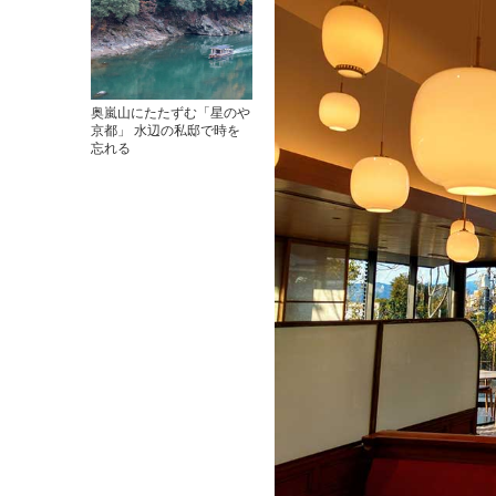
奥嵐山にたたずむ「星のや
京都」 水辺の私邸で時を
忘れる