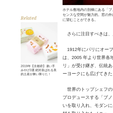
ホテル敷地内の別棟にある「ブ
センスな空間が魅力的。窓の外
Related
に望むことができる。
さらに注目すべきは、別
1912年にパリにオー
は、2005 年より世
リ」が受け継ぎ、伝統あ
2019年【京都府】凄い手
みやげ3選 絶対喜ばれる美
ーヨークにも広げてきた
的土産が舞い降りた！
世界のトップシェフの
プロデュースする「ブノ
いを取り入れ、モダンに