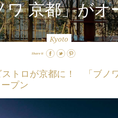
ノワ 京都」がオ
Kyoto
Share it
ビストロが京都に！ 「ブノ
オープン