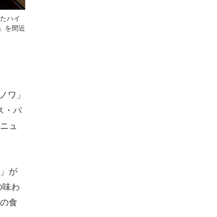
したハイ
」を間近
ブノワ」
ス・パ
ニュ
」が
の味わ
の食