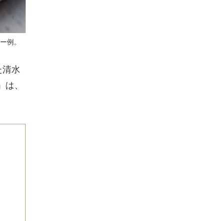
ュー例。
た清水
u」は、