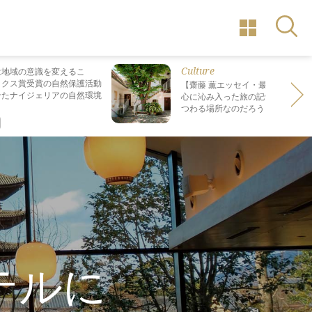
Culture
は地域の意識を変えるこ
ックス賞受賞の自然保護活動
【齋藤 薫エッセイ・最終回】 最も
せたナイジェリアの自然環境
心に沁み入った旅の記憶は なぜ“死
つわる場所なのだろう？
テルに