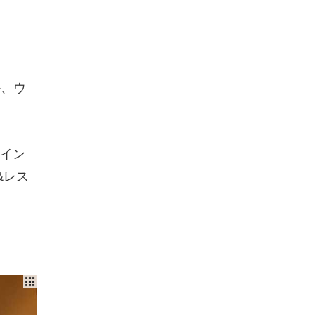
か、ウ
イン
&レス