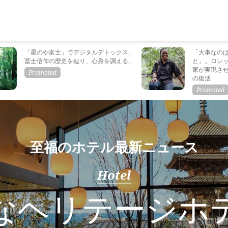
「星のや富士」でデジタルデトックス。
「大事なの
冨士信仰の歴史を辿り、心身を調える。
と」。ロレ
家が実現さ
の復活
至福のホテル最新ニュース
Hotel
なヘリテージホ