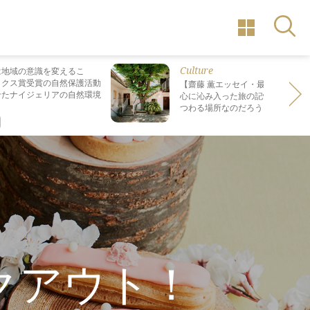
Culture
は地域の意識を変えるこ
ックス賞受賞の自然保護活動
【齋藤 薫エッセイ・最終回】 最も
せたナイジェリアの自然環境
心に沁み入った旅の記憶は なぜ“死
つわる場所なのだろう？
クアウト！