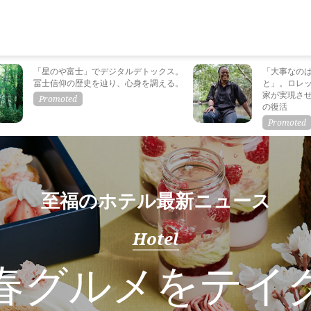
「星のや富士」でデジタルデトックス。
「大事なの
冨士信仰の歴史を辿り、心身を調える。
と」。ロレ
家が実現さ
の復活
至福のホテル最新ニュース
Hotel
春グルメをテイ