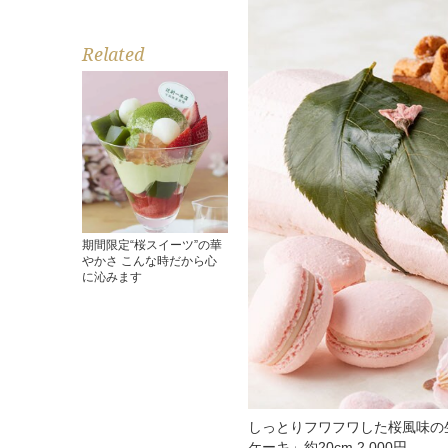
Related
期間限定“桜スイーツ”の華
やかさ こんな時だから心
に沁みます
しっとりフワフワした桜風味の
ケーキ」約20cm 2,000円。