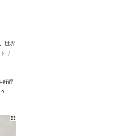
、世界
トリ
年好評
々