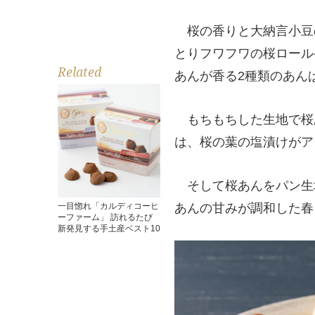
桜の香りと大納言小豆
とりフワフワの桜ロール
Related
あんが香る2種類のあん
もちもちした生地で桜
は、桜の葉の塩漬けがア
そして桜あんをパン生
一目惚れ「カルディコーヒ
あんの甘みが調和した春
ーファーム」 訪れるたび
新発見する手土産ベスト10