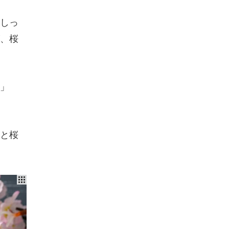
しっ
、桜
」
と桜